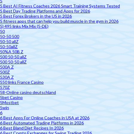
5
5 Best AI Fitness Coaches 2026 Smart Training Systems Tested
5 Best Day Trading Platforms and Apps for 2026
5 Best Forex Brokers in the US in 2026
5 fitness apps that can help you build muscle in the gym in 2026
5) 495 links Mix Mix (5-DE)
50
50-50 500
50-50 allZ
50-50allZ
50%A 50B Z
500 50-50 allZ
500 50-50 allZ
500A Z
500Z
530A Z
550 links France Casino
570Z
58-Online casino deutschland
5bet Casino
5Mostbet
5win
6
6 Best Apps For Online Coaches in USA at 2026
6 Best Automated Trading Platforms in 2026
6 Best Bland Diet Recipes In 2026
6 Best Crypto Exchanges for Swing Trading 2026