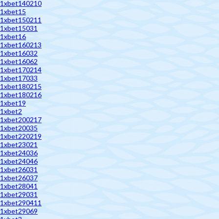
1xbet140210
1xbet15
1xbet150211
1xbet15031
1xbet16
1xbet160213
1xbet16032
1xbet16062
1xbet170214
1xbet17033
1xbet180215
1xbet180216
1xbet19
1xbet2
1xbet200217
1xbet20035
1xbet220219
1xbet23021
1xbet24036
1xbet24046
1xbet26031
1xbet26037
1xbet28041
1xbet29031
1xbet290411
1xbet29069