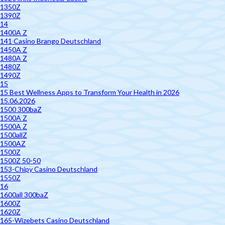
1350Z
1390Z
14
1400A Z
141 Casino Brango Deutschland
1450A Z
1480A Z
1480Z
1490Z
15
15 Best Wellness Apps to Transform Your Health in 2026
15.06.2026
1500 300baZ
1500A Z
1500A Z
1500allZ
1500AZ
1500Z
1500Z 50-50
153-Chipy Casino Deutschland
1550Z
16
1600all 300baZ
1600Z
1620Z
165-Wizebets Casino Deutschland