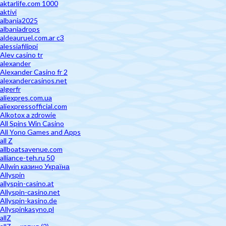
aktarlife.com 1000
aktivi
albania2025
albaniadrops
aldeauruel.com.ar c3
alessiafilippi
Alev casino tr
alexander
Alexander Casino fr 2
alexandercasinos.net
algerfr
aliexpres.com.ua
aliexpressofficial.com
Alkotox a zdrowie
All Spins Win Casino
All Yono Games and Apps
all Z
allboatsavenue.com
alliance-teh.ru 50
Allwin казино Україна
Allyspin
allyspin-casino.at
Allyspin-casino.net
Allyspin-kasino.de
Allyspinkasyno.pl
allZ