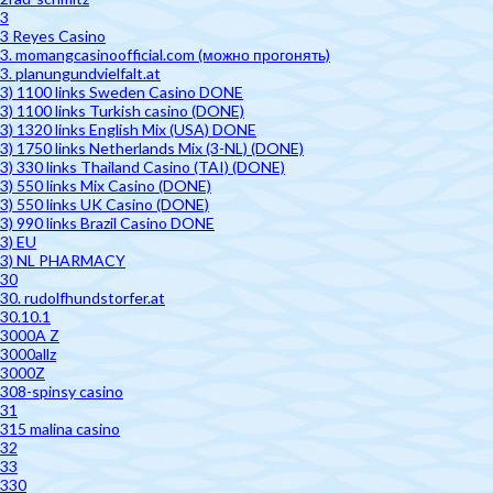
3
3 Reyes Casino
3. momangcasinoofficial.com (можно прогонять)
3. planungundvielfalt.at
3) 1100 links Sweden Casino DONE
3) 1100 links Turkish casino (DONE)
3) 1320 links English Mix (USA) DONE
3) 1750 links Netherlands Mix (3-NL) (DONE)
3) 330 links Thailand Casino (TAI) (DONE)
3) 550 links Mix Casino (DONE)
3) 550 links UK Casino (DONE)
3) 990 links Brazil Casino DONE
3) EU
3) NL PHARMACY
30
30. rudolfhundstorfer.at
30.10.1
3000A Z
3000allz
3000Z
308-spinsy casino
31
315 malina casino
32
33
330