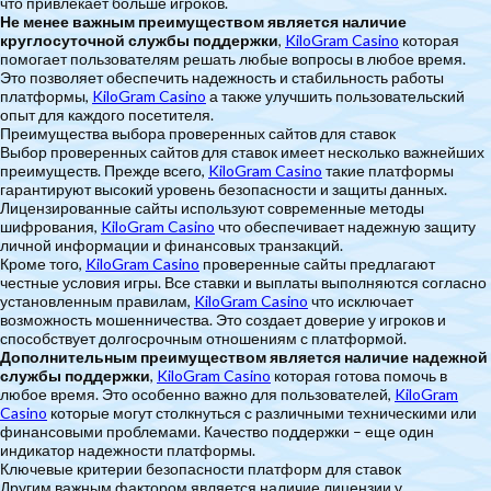
что привлекает больше игроков.
Не менее важным преимуществом является наличие
круглосуточной службы поддержки
,
KiloGram Casino
которая
помогает пользователям решать любые вопросы в любое время.
Это позволяет обеспечить надежность и стабильность работы
платформы,
KiloGram Casino
а также улучшить пользовательский
опыт для каждого посетителя.
Преимущества выбора проверенных сайтов для ставок
Выбор проверенных сайтов для ставок имеет несколько важнейших
преимуществ. Прежде всего,
KiloGram Casino
такие платформы
гарантируют высокий уровень безопасности и защиты данных.
Лицензированные сайты используют современные методы
шифрования,
KiloGram Casino
что обеспечивает надежную защиту
личной информации и финансовых транзакций.
Кроме того,
KiloGram Casino
проверенные сайты предлагают
честные условия игры. Все ставки и выплаты выполняются согласно
установленным правилам,
KiloGram Casino
что исключает
возможность мошенничества. Это создает доверие у игроков и
способствует долгосрочным отношениям с платформой.
Дополнительным преимуществом является наличие надежной
службы поддержки
,
KiloGram Casino
которая готова помочь в
любое время. Это особенно важно для пользователей,
KiloGram
Casino
которые могут столкнуться с различными техническими или
финансовыми проблемами. Качество поддержки – еще один
индикатор надежности платформы.
Ключевые критерии безопасности платформ для ставок
Другим важным фактором является наличие лицензии у