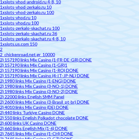
1xslots-vhod-android.ru 4-8, 10
1xslots-vhod-zerkalo.ru 10
1xslots-vhod-zerkalo.ru 100
1xslots-vhod.ru 10
1xslots-vhod.ru 100
1xslots-zerkalo-skachat.ru 100
1xslots-zerkalo-skachat.ru 36
1xslots-zerkalo-skachat.ru 4-8, 10
1xslots.us.com 150
2
2_chickenroad.net.gr_10000
2) 157190 links Mix Casino (1-FR-DE-GR) DONE
2) 157190 links Mix Casino (1-GR)1
2) 157190 links Mix Casino (1-RO) DONE
2) 157190 links Mix Casino (4-IT-JP-NL) DONE
2) 1980 links Mix Casino (1-ENG) DONE
2) 1980 links Mix Casino (3-NO-1) DONE
2) 1980 links Mix Casino (3-NO-2) DONE
2) 22000 links English SMM Panel
2) 2600 links Mix Casino (3-Brasil_pt-br) DONE
2) 4010 links Mix Casino (DE) DONE
2) 440 links Turkiye Casino DONE
2) 550 links English Polkadot chocolate DONE
2) 600 links UK Casino DONE
2) 660 links English Mix (1-6) DONE
2) 7645 links Mix Casino (1-CH) DONE
2) 7645 links Mix Casino (2-CZ) DONE