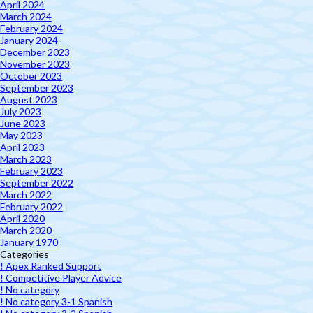
April 2024
March 2024
February 2024
January 2024
December 2023
November 2023
October 2023
September 2023
August 2023
July 2023
June 2023
May 2023
April 2023
March 2023
February 2023
September 2022
March 2022
February 2022
April 2020
March 2020
January 1970
Categories
! Apex Ranked Support
! Competitive Player Advice
! No category
! No category 3-1 Spanish