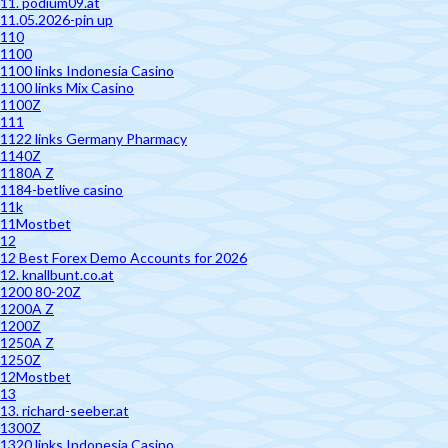
11. podium09.at
11.05.2026-pin up
110
1100
1100 links Indonesia Casino
1100 links Mix Casino
1100Z
111
1122 links Germany Pharmacy
1140Z
1180A Z
1184-betlive casino
11k
11Mostbet
12
12 Best Forex Demo Accounts for 2026
12. knallbunt.co.at
1200 80-20Z
1200A Z
1200Z
1250A Z
1250Z
12Mostbet
13
13. richard-seeber.at
1300Z
1320 links Indonesia Casino