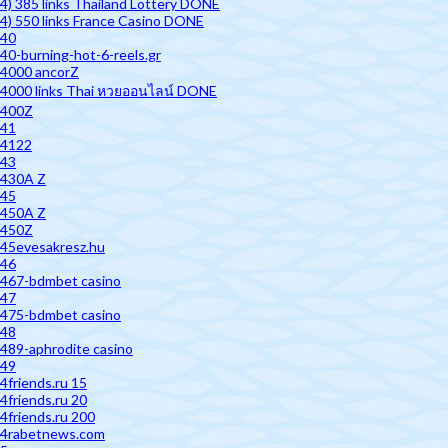
4) 385 links Thailand Lottery DONE
4) 550 links France Casino DONE
40
40-burning-hot-6-reels.gr
4000 ancorZ
4000 links Thai หวยออนไลน์ DONE
400Z
41
4122
43
430A Z
45
450A Z
450Z
45evesakresz.hu
46
467-bdmbet casino
47
475-bdmbet casino
48
489-aphrodite casino
49
4friends.ru 15
4friends.ru 20
4friends.ru 200
4rabetnews.com