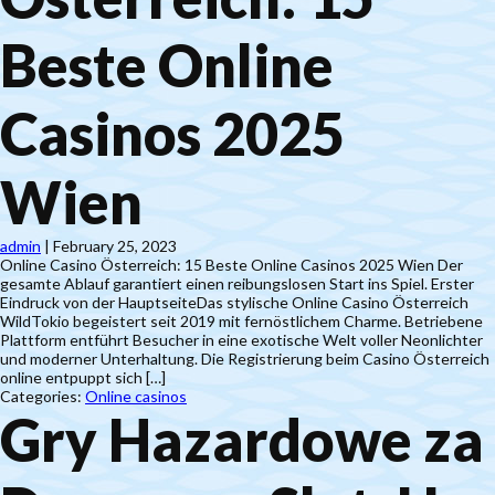
Beste Online
Casinos 2025
Wien
admin
|
February 25, 2023
Online Casino Österreich: 15 Beste Online Casinos 2025 Wien Der
gesamte Ablauf garantiert einen reibungslosen Start ins Spiel. Erster
Eindruck von der HauptseiteDas stylische Online Casino Österreich
WildTokio begeistert seit 2019 mit fernöstlichem Charme. Betriebene
Plattform entführt Besucher in eine exotische Welt voller Neonlichter
und moderner Unterhaltung. Die Registrierung beim Casino Österreich
online entpuppt sich […]
Categories:
Online casinos
Gry Hazardowe za