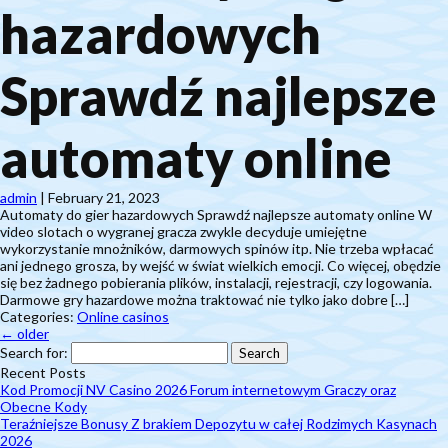
hazardowych
Sprawdź najlepsze
automaty online
admin
|
February 21, 2023
Automaty do gier hazardowych Sprawdź najlepsze automaty online W
video slotach o wygranej gracza zwykle decyduje umiejętne
wykorzystanie mnożników, darmowych spinów itp. Nie trzeba wpłacać
ani jednego grosza, by wejść w świat wielkich emocji. Co więcej, obędzie
się bez żadnego pobierania plików, instalacji, rejestracji, czy logowania.
Darmowe gry hazardowe można traktować nie tylko jako dobre […]
Categories:
Online casinos
←
older
Search for:
Recent Posts
Kod Promocji NV Casino 2026 Forum internetowym Graczy oraz
Obecne Kody
Teraźniejsze Bonusy Z brakiem Depozytu w całej Rodzimych Kasynach
2026