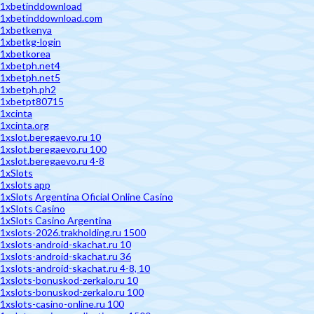
1xbetinddownload
1xbetinddownload.com
1xbetkenya
1xbetkg-login
1xbetkorea
1xbetph.net4
1xbetph.net5
1xbetph.ph2
1xbetpt80715
1xcinta
1xcinta.org
1xslot.beregaevo.ru 10
1xslot.beregaevo.ru 100
1xslot.beregaevo.ru 4-8
1xSlots
1xslots app
1xSlots Argentina Oficial Online Casino
1xSlots Casino
1xSlots Casino Argentina
1xslots-2026.trakholding.ru 1500
1xslots-android-skachat.ru 10
1xslots-android-skachat.ru 36
1xslots-android-skachat.ru 4-8, 10
1xslots-bonuskod-zerkalo.ru 10
1xslots-bonuskod-zerkalo.ru 100
1xslots-casino-online.ru 100