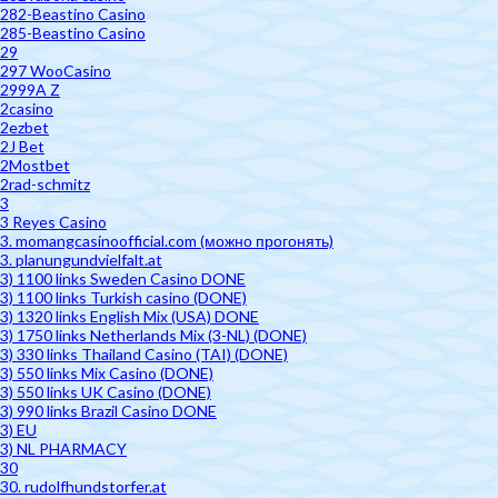
282-Beastino Casino
285-Beastino Casino
29
297 WooCasino
2999A Z
2casino
2ezbet
2J Bet
2Mostbet
2rad-schmitz
3
3 Reyes Casino
3. momangcasinoofficial.com (можно прогонять)
3. planungundvielfalt.at
3) 1100 links Sweden Casino DONE
3) 1100 links Turkish casino (DONE)
3) 1320 links English Mix (USA) DONE
3) 1750 links Netherlands Mix (3-NL) (DONE)
3) 330 links Thailand Casino (TAI) (DONE)
3) 550 links Mix Casino (DONE)
3) 550 links UK Casino (DONE)
3) 990 links Brazil Casino DONE
3) EU
3) NL PHARMACY
30
30. rudolfhundstorfer.at