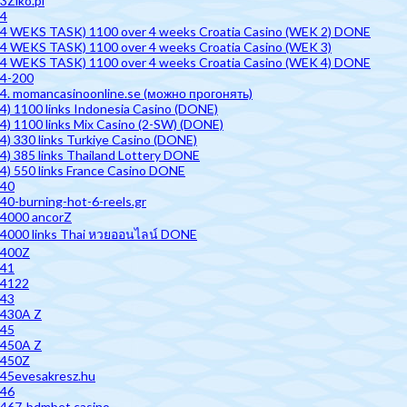
3Ziko.pl
4
4 WEKS TASK) 1100 over 4 weeks Croatia Casino (WEK 2) DONE
4 WEKS TASK) 1100 over 4 weeks Croatia Casino (WEK 3)
4 WEKS TASK) 1100 over 4 weeks Croatia Casino (WEK 4) DONE
4-200
4. momancasinoonline.se (можно прогонять)
4) 1100 links Indonesia Casino (DONE)
4) 1100 links Mix Casino (2-SW) (DONE)
4) 330 links Turkiye Casino (DONE)
4) 385 links Thailand Lottery DONE
4) 550 links France Casino DONE
40
40-burning-hot-6-reels.gr
4000 ancorZ
4000 links Thai หวยออนไลน์ DONE
400Z
41
4122
43
430A Z
45
450A Z
450Z
45evesakresz.hu
46
467-bdmbet casino