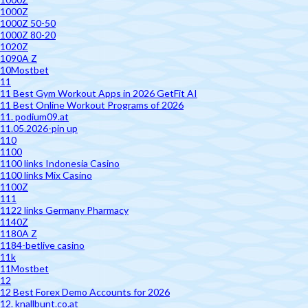
1000Z
1000Z 50-50
1000Z 80-20
1020Z
1090A Z
10Mostbet
11
11 Best Gym Workout Apps in 2026 GetFit AI
11 Best Online Workout Programs of 2026
11. podium09.at
11.05.2026-pin up
110
1100
1100 links Indonesia Casino
1100 links Mix Casino
1100Z
111
1122 links Germany Pharmacy
1140Z
1180A Z
1184-betlive casino
11k
11Mostbet
12
12 Best Forex Demo Accounts for 2026
12. knallbunt.co.at