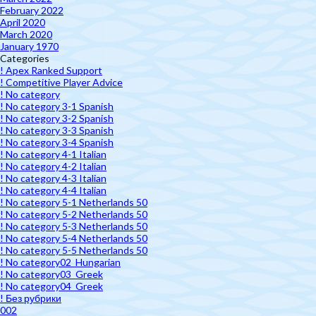
February 2022
April 2020
March 2020
January 1970
Categories
! Apex Ranked Support
! Competitive Player Advice
! No category
! No category 3-1 Spanish
! No category 3-2 Spanish
! No category 3-3 Spanish
! No category 3-4 Spanish
! No category 4-1 Italian
! No category 4-2 Italian
! No category 4-3 Italian
! No category 4-4 Italian
! No category 5-1 Netherlands 50
! No category 5-2 Netherlands 50
! No category 5-3 Netherlands 50
! No category 5-4 Netherlands 50
! No category 5-5 Netherlands 50
! No category02_Hungarian
! No category03_Greek
! No category04_Greek
! Без рубрики
002