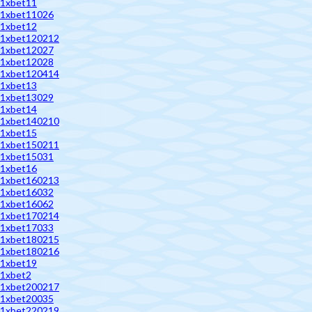
1xbet11
1xbet11026
1xbet12
1xbet120212
1xbet12027
1xbet12028
1xbet120414
1xbet13
1xbet13029
1xbet14
1xbet140210
1xbet15
1xbet150211
1xbet15031
1xbet16
1xbet160213
1xbet16032
1xbet16062
1xbet170214
1xbet17033
1xbet180215
1xbet180216
1xbet19
1xbet2
1xbet200217
1xbet20035
1xbet220219