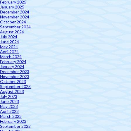
February 2025
January 2025
December 2024
November 2024
October 2024
September 2024
August 2024
July 2024
June 2024
May 2024
April 2024
March 2024
February 2024
January 2024
December 2023
November 2023
October 2023
September 2023
August 2023
July 2023
June 2023
May 2023
April 2023
March 2023
February 2023
September 2022