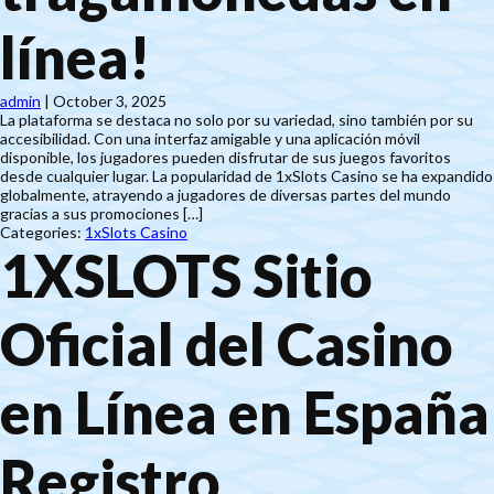
línea!
admin
|
October 3, 2025
La plataforma se destaca no solo por su variedad, sino también por su
accesibilidad. Con una interfaz amigable y una aplicación móvil
disponible, los jugadores pueden disfrutar de sus juegos favoritos
desde cualquier lugar. La popularidad de 1xSlots Casino se ha expandido
globalmente, atrayendo a jugadores de diversas partes del mundo
gracias a sus promociones […]
Categories:
1xSlots Casino
1XSLOTS Sitio
Oficial del Casino
en Línea en España
Registro