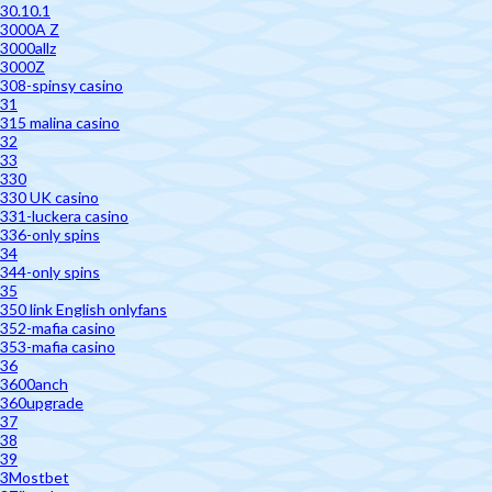
30.10.1
3000A Z
3000allz
3000Z
308-spinsy casino
31
315 malina casino
32
33
330
330 UK casino
331-luckera casino
336-only spins
34
344-only spins
35
350 link English onlyfans
352-mafia casino
353-mafia casino
36
3600anch
360upgrade
37
38
39
3Mostbet