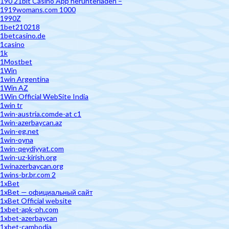
190 21bit Casino App herunterladen –
1919womans.com 1000
1990Z
1bet210218
1betcasino.de
1casino
1k
1Mostbet
1Win
1win Argentina
1Win AZ
1Win Official WebSite India
1win tr
1win-austria.comde-at c1
1win-azerbaycan.az
1win-eg.net
1win-oyna
1win-qeydiyyat.com
1win-uz-kirish.org
1winazerbaycan.org
1wins-br.br.com 2
1xBet
1xBet — официальный сайт
1xBet Official website
1xbet-apk-ph.com
1xbet-azerbaycan
1xbet-cambodia