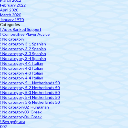
March 2022
February 2022
April 2020
March 2020
January 1970
Categories
! Apex Ranked Support
! Competitive Player Advice
! No category
! No category 3-1 Spanish
! No category 3-2 Spanish
! No category 3-3 Spanish
! No category 3-4 Spanish
! No category 4-1 Italian
! No category 4-2 Italian
! No category 4-3 Italian
! No category 4-4 Italian
! No category 5-1 Netherlands 50
! No category 5-2 Netherlands 50
! No category 5-3 Netherlands 50
! No category 5-4 Netherlands 50
! No category 5-5 Netherlands 50
! No category02_Hungarian
! No category03_Greek
! No category04_Greek
! Без рубрики
002