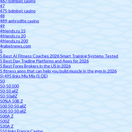
467-bdmbet casino
47
475-bdmbet casino
48
489-aphrodite casino
49
4friends.ru 15
4friends.ru 20
4friends.ru 200
4rabetnews.com
5
5 Best AI Fitness Coaches 2026 Smart Training Systems Tested
5 Best Day Trading Platforms and Apps for 2026
5 Best Forex Brokers in the US in 2026
5 fitness apps that can help you build muscle in the gym in 2026
5) 495 links Mix Mix (5-DE)
50
50-50 500
50-50 allZ
50-50allZ
50%A 50B Z
500 50-50 allZ
500 50-50 allZ
500A Z
500Z
530A Z
550 links France Casino