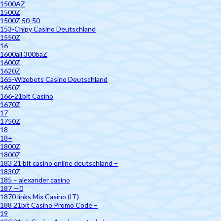
1500AZ
1500Z
1500Z 50-50
153-Chipy Casino Deutschland
1550Z
16
1600all 300baZ
1600Z
1620Z
165-Wizebets Casino Deutschland
1650Z
166-21bit Casino
1670Z
17
1750Z
18
18+
1800Z
1800Z
183 21 bit casino online deutschland –
1830Z
185 – alexander casino
187 —0
1870 links Mix Casino (IT)
188 21bit Casino Promo Code –
19