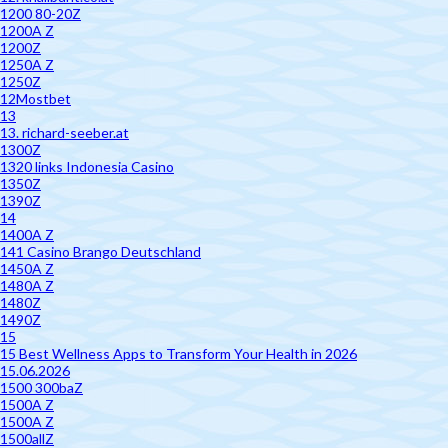
1200 80-20Z
1200A Z
1200Z
1250A Z
1250Z
12Mostbet
13
13. richard-seeber.at
1300Z
1320 links Indonesia Casino
1350Z
1390Z
14
1400A Z
141 Casino Brango Deutschland
1450A Z
1480A Z
1480Z
1490Z
15
15 Best Wellness Apps to Transform Your Health in 2026
15.06.2026
1500 300baZ
1500A Z
1500A Z
1500allZ