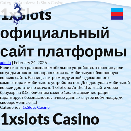
Category Archives: 1xSlots Casino
1xSlots
официальный
сайт платформы
admin
|
February 24, 2026
Если система распознает мобильное устройство, в течение доли
секунды игрок перенаправляется на мобильную облегченную
версию сайта. Разницы в игре между игрой с десктопного
компьютера и мобильного устройства нет. Для доступа в мобильной
версии достаточно скачать 1xSlots на Android или зайти через
браузер на iOS. Клиентам казино 1хслотс администрация
гарантирует безопасность личных данных внутри веб-площадки,
своевременные […]
Categories:
1xSlots Casino
1xslots Casino