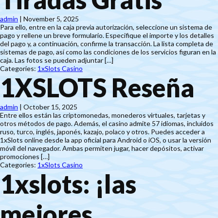
admin
|
November 5, 2025
Para ello, entre en la caja previa autorización, seleccione un sistema de
pago y rellene un breve formulario. Especifique el importe y los detalles
del pago y, a continuación, confirme la transacción. La lista completa de
sistemas de pago, así como las condiciones de los servicios figuran en la
caja. Las fotos se pueden adjuntar […]
Categories:
1xSlots Casino
1XSLOTS Reseña
admin
|
October 15, 2025
Entre ellos están las criptomonedas, monederos virtuales, tarjetas y
otros métodos de pago. Además, el casino admite 57 idiomas, incluidos
ruso, turco, inglés, japonés, kazajo, polaco y otros. Puedes acceder a
1xSlots online desde la app oficial para Android o iOS, o usar la versión
móvil del navegador. Ambas permiten jugar, hacer depósitos, activar
promociones […]
Categories:
1xSlots Casino
1xslots: ¡las
mejores