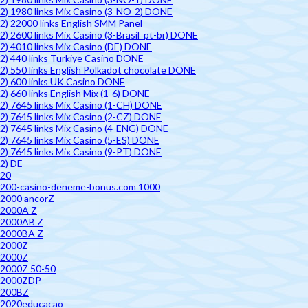
2) 1980 links Mix Casino (3-NO-2) DONE
2) 22000 links English SMM Panel
2) 2600 links Mix Casino (3-Brasil_pt-br) DONE
2) 4010 links Mix Casino (DE) DONE
2) 440 links Turkiye Casino DONE
2) 550 links English Polkadot chocolate DONE
2) 600 links UK Casino DONE
2) 660 links English Mix (1-6) DONE
2) 7645 links Mix Casino (1-CH) DONE
2) 7645 links Mix Casino (2-CZ) DONE
2) 7645 links Mix Casino (4-ENG) DONE
2) 7645 links Mix Casino (5-ES) DONE
2) 7645 links Mix Casino (9-PT) DONE
2) DE
20
200-casino-deneme-bonus.com 1000
2000 ancorZ
2000A Z
2000AB Z
2000BA Z
2000Z
2000Z
2000Z 50-50
2000ZDP
200BZ
2020educacao