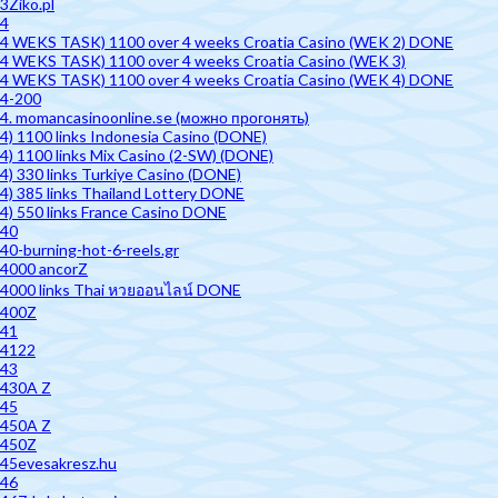
3Ziko.pl
4
4 WEKS TASK) 1100 over 4 weeks Croatia Casino (WEK 2) DONE
4 WEKS TASK) 1100 over 4 weeks Croatia Casino (WEK 3)
4 WEKS TASK) 1100 over 4 weeks Croatia Casino (WEK 4) DONE
4-200
4. momancasinoonline.se (можно прогонять)
4) 1100 links Indonesia Casino (DONE)
4) 1100 links Mix Casino (2-SW) (DONE)
4) 330 links Turkiye Casino (DONE)
4) 385 links Thailand Lottery DONE
4) 550 links France Casino DONE
40
40-burning-hot-6-reels.gr
4000 ancorZ
4000 links Thai หวยออนไลน์ DONE
400Z
41
4122
43
430A Z
45
450A Z
450Z
45evesakresz.hu
46