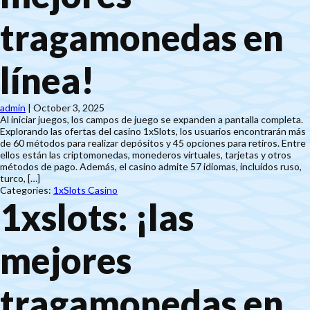
tragamonedas en
línea!
admin
|
October 3, 2025
Al iniciar juegos, los campos de juego se expanden a pantalla completa.
Explorando las ofertas del casino 1xSlots, los usuarios encontrarán más
de 60 métodos para realizar depósitos y 45 opciones para retiros. Entre
ellos están las criptomonedas, monederos virtuales, tarjetas y otros
métodos de pago. Además, el casino admite 57 idiomas, incluidos ruso,
turco, […]
Categories:
1xSlots Casino
1xslots: ¡las
mejores
tragamonedas en