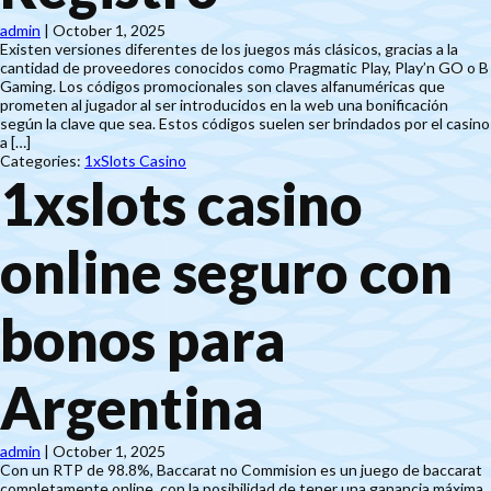
admin
|
October 1, 2025
Existen versiones diferentes de los juegos más clásicos, gracias a la
cantidad de proveedores conocidos como Pragmatic Play, Play’n GO o B
Gaming. Los códigos promocionales son claves alfanuméricas que
prometen al jugador al ser introducidos en la web una bonificación
según la clave que sea. Estos códigos suelen ser brindados por el casino
a […]
Categories:
1xSlots Casino
1xslots casino
online seguro con
bonos para
Argentina
admin
|
October 1, 2025
Con un RTP de 98.8%, Baccarat no Commision es un juego de baccarat
completamente online, con la posibilidad de tener una ganancia máxima