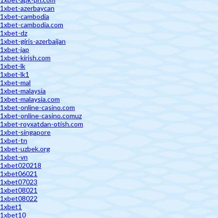
1xbet-azerbaycan
1xbet-cambodia
1xbet-cambodia.com
1xbet-dz
1xbet-giris-azerbaijan
1xbet-jap
1xbet-kirish.com
1xbet-lk
1xbet-lk1
1xbet-mal
1xbet-malaysia
1xbet-malaysia.com
1xbet-online-casino.com
1xbet-online-casino.comuz
1xbet-royxatdan-otish.com
1xbet-singapore
1xbet-tn
1xbet-uzbek.org
1xbet-vn
1xbet020218
1xbet06021
1xbet07023
1xbet08021
1xbet08022
1xbet1
1xbet10