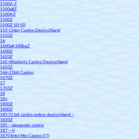
1500A Z
1500allZ
1500AZ
1500Z
1500Z 50-50
153-Chipy Casino Deutschland
1550Z
16
1600all 300baZ
1600Z
1620Z
165-Wizebets Casino Deutschland
1650Z
166-21bit Casino
1670Z
17
1750Z
18
18+
1800Z
1800Z
183 21 bit casino online deutschland –
1830Z
185 – alexander casino
187 —0
1870 links Mix Casino (IT)