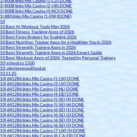
1) 8008 links Mix Casino (1-CZ) DONE
1) 8008 links Mix Casino (2-HR) DONE
1) 8008 links Mix Casino (5-NO) DONE
1) 880 links Mix Casino (1-EN) (DONE)
10
10 Best AI Workout Tools May 2026
10 Best Fitness Tracking Apps of 2026
10 Best Forex Brokers for Scalping 2026
10 Best Nutrition Tracker Apps for a Healthier You in 2026
10 Best Strength Training Apps in 2026
10 Best Strength Training Apps in 2026 Expert Guide
10 Best Workout Apps of 2026, Tested by Personal Trainers
10-school.ru 1500
10. viennesesoulfood.at
10.11.25
10) 641286 links Mix Casino (1-UK) DONE
10) 641286 links Mix Casino (2-UK) DONE
10) 641286 links Mix Casino (3-NL) DONE
10) 641286 links Mix Casino (4-DE) DONE
10) 641286 links Mix Casino (5-SE) (4) DONE
10) 641286 links Mix Casino (5-SE) (6) DONE
10) 641286 links Mix Casino (6-SE) (1) DONE
10) 641286 links Mix Casino (6-SE) (2) DONE
10) 641286 links Mix Casino (6-SE) (3) DONE
10) 641286 links Mix Casino (6-SE) (5) DONE
10) 641286 links Mix Casino (7-UK) (5) DONE
10) 641286 links Mix Casino (8-CA-FR) DONE