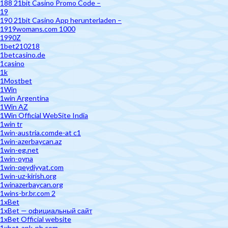
188 21bit Casino Promo Code –
19
190 21bit Casino App herunterladen –
1919womans.com 1000
1990Z
1bet210218
1betcasino.de
1casino
1k
1Mostbet
1Win
1win Argentina
1Win AZ
1Win Official WebSite India
1win tr
1win-austria.comde-at c1
1win-azerbaycan.az
1win-eg.net
1win-oyna
1win-qeydiyyat.com
1win-uz-kirish.org
1winazerbaycan.org
1wins-br.br.com 2
1xBet
1xBet — официальный сайт
1xBet Official website
1xbet-apk-ph.com