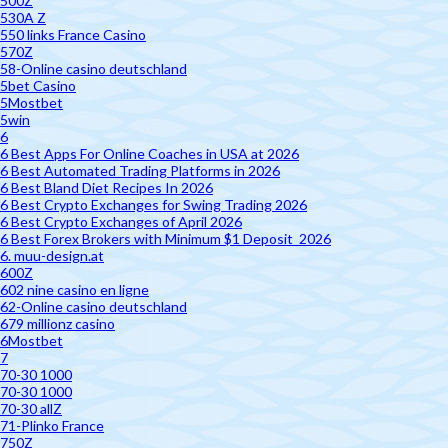
500Z
530A Z
550 links France Casino
570Z
58-Online casino deutschland
5bet Casino
5Mostbet
5win
6
6 Best Apps For Online Coaches in USA at 2026
6 Best Automated Trading Platforms in 2026
6 Best Bland Diet Recipes In 2026
6 Best Crypto Exchanges for Swing Trading 2026
6 Best Crypto Exchanges of April 2026
6 Best Forex Brokers with Minimum $1 Deposit ️ 2026
6. muu-design.at
600Z
602 nine casino en ligne
62-Online casino deutschland
679 millionz casino
6Mostbet
7
70-30 1000
70-30 1000
70-30 allZ
71-Plinko France
750Z