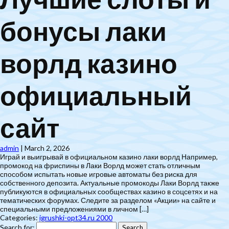
бонусы лаки
ворлд казино
официальный
сайт
admin
|
March 2, 2026
Играй и выигрывай в официальном казино лаки ворлд Например,
промокод на фриспины в Лаки Ворлд может стать отличным
способом испытать новые игровые автоматы без риска для
собственного депозита. Актуальные промокоды Лаки Ворлд также
публикуются в официальных сообществах казино в соцсетях и на
тематических форумах. Следите за разделом «Акции» на сайте и
специальными предложениями в личном […]
Categories:
igrushki-opt34.ru 2000
Search for: