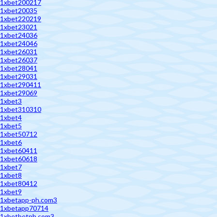
1xbet200217
1xbet20035
1xbet220219
1xbet23021
1xbet24036
1xbet24046
1xbet26031
1xbet26037
1xbet28041
1xbet29031
1xbet290411
1xbet29069
1xbet3
1xbet310310
1xbet4
1xbet5
1xbet50712
1xbet6
1xbet60411
1xbet60618
1xbet7
1xbet8
1xbet80412
1xbet9
1xbetapp-ph.com3
1xbetapp70714
1xbetbetph.com3