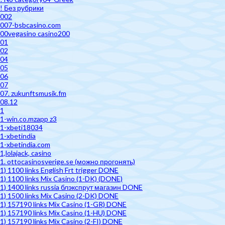
! Без рубрики
002
007-bsbcasino.com
00vegasino casino200
01
02
04
05
06
07
07. zukunftsmusik.fm
08.12
1
1-win.co.mzapp z3
1-xbeti18034
1-xbetindia
1-xbetindia.com
1,lolajack, casino
1. ottocasinosverige.se (можно прогонять)
1) 1100 links English Frt trigger DONE
1) 1100 links Mix Casino (1-DK) (DONE)
1) 1400 links russia блэкспрут магазин DONE
1) 1500 links Mix Casino (2-DK) DONE
1) 157190 links Mix Casino (1-GR) DONE
1) 157190 links Mix Casino (1-HU) DONE
1) 157190 links Mix Casino (2-FI) DONE