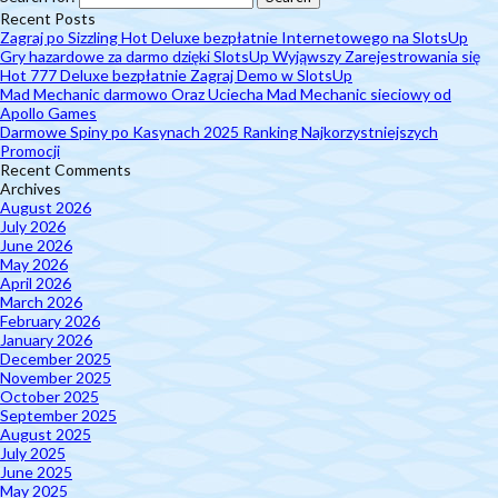
Recent Posts
Zagraj po Sizzling Hot Deluxe bezpłatnie Internetowego na SlotsUp
Gry hazardowe za darmo dzięki SlotsUp Wyjąwszy Zarejestrowania się
Hot 777 Deluxe bezpłatnie Zagraj Demo w SlotsUp
Mad Mechanic darmowo Oraz Uciecha Mad Mechanic sieciowy od
Apollo Games
Darmowe Spiny po Kasynach 2025 Ranking Najkorzystniejszych
Promocji
Recent Comments
Archives
August 2026
July 2026
June 2026
May 2026
April 2026
March 2026
February 2026
January 2026
December 2025
November 2025
October 2025
September 2025
August 2025
July 2025
June 2025
May 2025