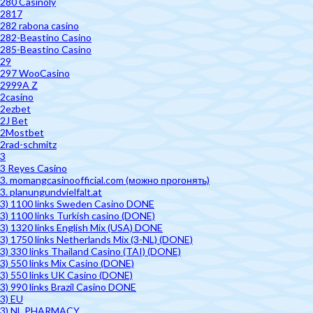
280 Casinoly
2817
282 rabona casino
282-Beastino Casino
285-Beastino Casino
29
297 WooCasino
2999A Z
2casino
2ezbet
2J Bet
2Mostbet
2rad-schmitz
3
3 Reyes Casino
3. momangcasinoofficial.com (можно прогонять)
3. planungundvielfalt.at
3) 1100 links Sweden Casino DONE
3) 1100 links Turkish casino (DONE)
3) 1320 links English Mix (USA) DONE
3) 1750 links Netherlands Mix (3-NL) (DONE)
3) 330 links Thailand Casino (TAI) (DONE)
3) 550 links Mix Casino (DONE)
3) 550 links UK Casino (DONE)
3) 990 links Brazil Casino DONE
3) EU
3) NL PHARMACY