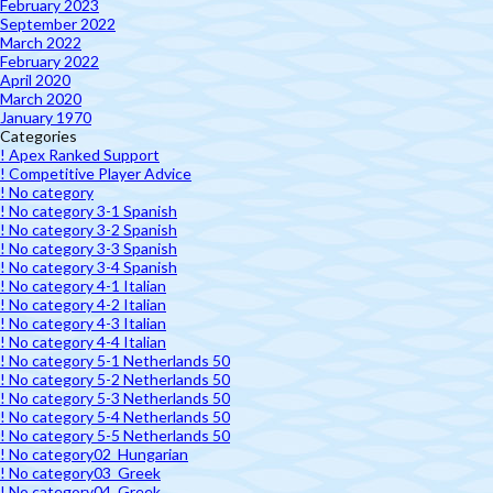
February 2023
September 2022
March 2022
February 2022
April 2020
March 2020
January 1970
Categories
! Apex Ranked Support
! Competitive Player Advice
! No category
! No category 3-1 Spanish
! No category 3-2 Spanish
! No category 3-3 Spanish
! No category 3-4 Spanish
! No category 4-1 Italian
! No category 4-2 Italian
! No category 4-3 Italian
! No category 4-4 Italian
! No category 5-1 Netherlands 50
! No category 5-2 Netherlands 50
! No category 5-3 Netherlands 50
! No category 5-4 Netherlands 50
! No category 5-5 Netherlands 50
! No category02_Hungarian
! No category03_Greek
! No category04_Greek