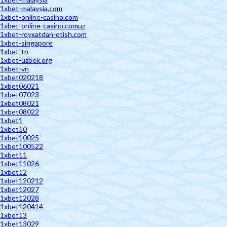
1xbet-malaysia.com
1xbet-online-casino.com
1xbet-online-casino.comuz
1xbet-royxatdan-otish.com
1xbet-singapore
1xbet-tn
1xbet-uzbek.org
1xbet-vn
1xbet020218
1xbet06021
1xbet07023
1xbet08021
1xbet08022
1xbet1
1xbet10
1xbet10025
1xbet100522
1xbet11
1xbet11026
1xbet12
1xbet120212
1xbet12027
1xbet12028
1xbet120414
1xbet13
1xbet13029