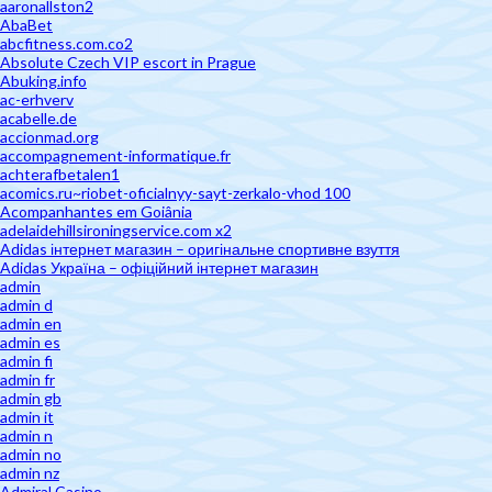
aaronallston2
AbaBet
abcfitness.com.co2
Absolute Czech VIP escort in Prague
Abuking.info
ac-erhverv
acabelle.de
accionmad.org
accompagnement-informatique.fr
achterafbetalen1
acomics.ru~riobet-oficialnyy-sayt-zerkalo-vhod 100
Acompanhantes em Goiânia
adelaidehillsironingservice.com x2
Adidas інтернет магазин – оригінальне спортивне взуття
Adidas Україна – офіційний інтернет магазин
admin
admin d
admin en
admin es
admin fi
admin fr
admin gb
admin it
admin n
admin no
admin nz
Admiral Casino