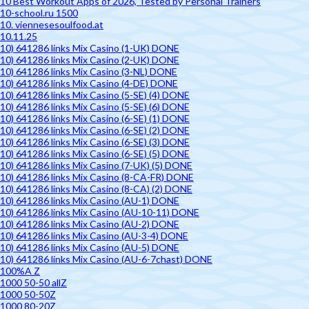
10 Best Workout Apps of 2026, Tested by Personal Trainers
10-school.ru 1500
10. viennesesoulfood.at
10.11.25
10) 641286 links Mix Casino (1-UK) DONE
10) 641286 links Mix Casino (2-UK) DONE
10) 641286 links Mix Casino (3-NL) DONE
10) 641286 links Mix Casino (4-DE) DONE
10) 641286 links Mix Casino (5-SE) (4) DONE
10) 641286 links Mix Casino (5-SE) (6) DONE
10) 641286 links Mix Casino (6-SE) (1) DONE
10) 641286 links Mix Casino (6-SE) (2) DONE
10) 641286 links Mix Casino (6-SE) (3) DONE
10) 641286 links Mix Casino (6-SE) (5) DONE
10) 641286 links Mix Casino (7-UK) (5) DONE
10) 641286 links Mix Casino (8-CA-FR) DONE
10) 641286 links Mix Casino (8-CA) (2) DONE
10) 641286 links Mix Casino (AU-1) DONE
10) 641286 links Mix Casino (AU-10-11) DONE
10) 641286 links Mix Casino (AU-2) DONE
10) 641286 links Mix Casino (AU-3-4) DONE
10) 641286 links Mix Casino (AU-5) DONE
10) 641286 links Mix Casino (AU-6-7chast) DONE
100%A Z
1000 50-50 allZ
1000 50-50Z
1000 80-20Z