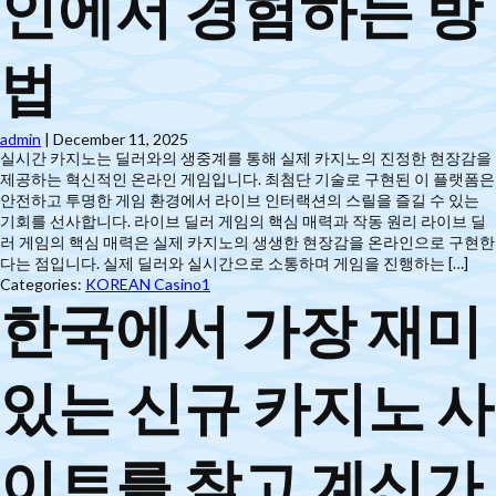
인에서 경험하는 방
법
admin
|
December 11, 2025
실시간 카지노는 딜러와의 생중계를 통해 실제 카지노의 진정한 현장감을
제공하는 혁신적인 온라인 게임입니다. 최첨단 기술로 구현된 이 플랫폼은
안전하고 투명한 게임 환경에서 라이브 인터랙션의 스릴을 즐길 수 있는
기회를 선사합니다. 라이브 딜러 게임의 핵심 매력과 작동 원리 라이브 딜
러 게임의 핵심 매력은 실제 카지노의 생생한 현장감을 온라인으로 구현한
다는 점입니다. 실제 딜러와 실시간으로 소통하며 게임을 진행하는 […]
Categories:
KOREAN Casino1
한국에서 가장 재미
있는 신규 카지노 사
이트를 찾고 계신가