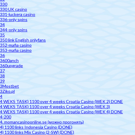
330
330 UK casino
331-luckera casino
336-only spins
34
344-only spins
35
350 link English onlyfans
352-mafia casino
353-mafia casino
36
3600anch
360upgrade
37
38
39
3Mostbet
3Ziko.pl
4
4 WEKS TASK) 1100 over 4 weeks Croatia Casino (WEK 2) DONE
4 WEKS TASK) 1100 over 4 weeks Croatia Casino (WEK 3)
4 WEKS TASK) 1100 over 4 weeks Croatia Casino (WEK 4) DONE
4-200
4. momancasinoonline.se (можно прогонять)
4) 1100 links Indonesia Casino (DONE)
4) 1100 links Mix Casino (2-SW) (DONE)