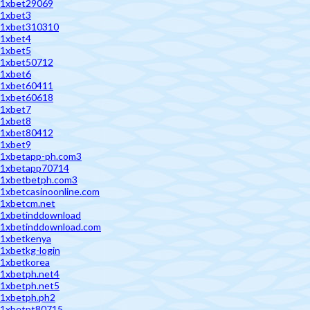
1xbet29069
1xbet3
1xbet310310
1xbet4
1xbet5
1xbet50712
1xbet6
1xbet60411
1xbet60618
1xbet7
1xbet8
1xbet80412
1xbet9
1xbetapp-ph.com3
1xbetapp70714
1xbetbetph.com3
1xbetcasinoonline.com
1xbetcm.net
1xbetinddownload
1xbetinddownload.com
1xbetkenya
1xbetkg-login
1xbetkorea
1xbetph.net4
1xbetph.net5
1xbetph.ph2
1xbetpt80715