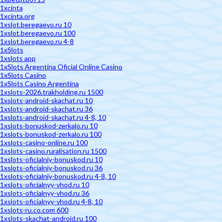
1xcinta
1xcinta.org
1xslot.beregaevo.ru 10
1xslot.beregaevo.ru 100
1xslot.beregaevo.ru 4-8
1xSlots
1xslots app
1xSlots Argentina Oficial Online Casino
1xSlots Casino
1xSlots Casino Argentina
1xslots-2026.trakholding.ru 1500
1xslots-android-skachat.ru 10
1xslots-android-skachat.ru 36
1xslots-android-skachat.ru 4-8, 10
1xslots-bonuskod-zerkalo.ru 10
1xslots-bonuskod-zerkalo.ru 100
1xslots-casino-online.ru 100
1xslots-casino.ruralisation.ru 1500
1xslots-oficialniy-bonuskod.ru 10
1xslots-oficialniy-bonuskod.ru 36
1xslots-oficialniy-bonuskod.ru 4-8, 10
1xslots-oficialnyy-vhod.ru 10
1xslots-oficialnyy-vhod.ru 36
1xslots-oficialnyy-vhod.ru 4-8, 10
1xslots-ru.co.com 600
1xslots-skachat-android.ru 100