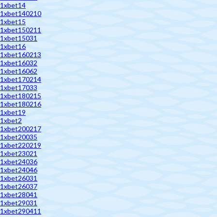
1xbet14
1xbet140210
1xbet15
1xbet150211
1xbet15031
1xbet16
1xbet160213
1xbet16032
1xbet16062
1xbet170214
1xbet17033
1xbet180215
1xbet180216
1xbet19
1xbet2
1xbet200217
1xbet20035
1xbet220219
1xbet23021
1xbet24036
1xbet24046
1xbet26031
1xbet26037
1xbet28041
1xbet29031
1xbet290411