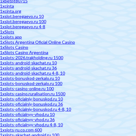
1xbetpt80715
1xcinta
1xcinta.org
1xslot.beregaevo.ru 10
1xslot.beregaevo.ru 100
1xslot.beregaevo.ru 4-8
1xSlots
1xslots app
1xSlots Argentina Oficial Online Casino
1xSlots Casino
1xSlots Casino Argentina
1xslots-2026.trakholding.ru 1500
1xslots-android-skachat.ru 10
1xslots-android-skachat.ru 36
1xslots-android-skachat.ru 4-8, 10
1xslots-bonuskod-zerkalo.ru 10
1xslots-bonuskod-zerkalo.ru 100
1xslots-casino-online.ru 100
1xslots-casino.ruralisation.ru 1500
1xslots-oficialniy-bonuskod.ru 10
1xslots-oficialniy-bonuskod.ru 36
1xslots-oficialniy-bonuskod.ru 4-8, 10
1xslots-oficialnyy-vhod.ru 10
1xslots-oficialnyy-vhod.ru 36
1xslots-oficialnyy-vhod.ru 4-8, 10
1xslots-ru.co.com 600
1xslots-skachat-android.ru 100