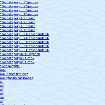
! No category 3-1 Spanish
! No category 3-2 Spanish
! No category 3-3 Spanish
! No category 3-4 Spanish
! No category 4-1 Italian
! No category 4-2 Italian
! No category 4-3 Italian
! No category 4-4 Italian
! No category 5-1 Netherlands 50
! No category 5-2 Netherlands 50
! No category 5-3 Netherlands 50
! No category 5-4 Netherlands 50
! No category 5-5 Netherlands 50
! No category02_Hungarian
! No category03_Greek
! No category04_Greek
! Без рубрики
002
007-bsbcasino.com
00vegasino casino200
01
02
04
05
06
07