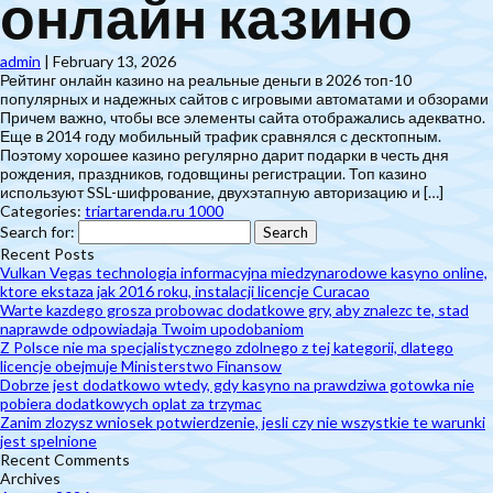
онлайн казино
admin
|
February 13, 2026
Рейтинг онлайн казино на реальные деньги в 2026 топ-10
популярных и надежных сайтов с игровыми автоматами и обзорами
Причем важно, чтобы все элементы сайта отображались адекватно.
Еще в 2014 году мобильный трафик сравнялся с десктопным.
Поэтому хорошее казино регулярно дарит подарки в честь дня
рождения, праздников, годовщины регистрации. Топ казино
используют SSL-шифрование, двухэтапную авторизацию и […]
Categories:
triartarenda.ru 1000
Search for:
Recent Posts
Vulkan Vegas technologia informacyjna miedzynarodowe kasyno online,
ktore ekstaza jak 2016 roku, instalacji licencje Curacao
Warte kazdego grosza probowac dodatkowe gry, aby znalezc te, stad
naprawde odpowiadaja Twoim upodobaniom
Z Polsce nie ma specjalistycznego zdolnego z tej kategorii, dlatego
licencje obejmuje Ministerstwo Finansow
Dobrze jest dodatkowo wtedy, gdy kasyno na prawdziwa gotowka nie
pobiera dodatkowych oplat za trzymac
Zanim zlozysz wniosek potwierdzenie, jesli czy nie wszystkie te warunki
jest spelnione
Recent Comments
Archives