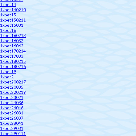
1xbet14
1xbet140210
1xbet15
1xbet150211
1xbet15031
1xbet16
1xbet160213
1xbet16032
1xbet16062
1xbet170214
1xbet17033
1xbet180215
1xbet180216
1xbet19
1xbet2
1xbet200217
1xbet20035
1xbet220219
1xbet23021
1xbet24036
1xbet24046
1xbet26031
1xbet26037
1xbet28041
1xbet29031
1xbet290411