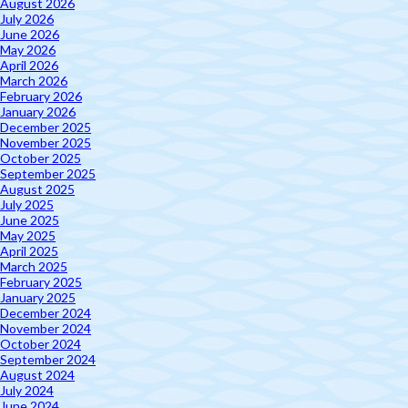
August 2026
July 2026
June 2026
May 2026
April 2026
March 2026
February 2026
January 2026
December 2025
November 2025
October 2025
September 2025
August 2025
July 2025
June 2025
May 2025
April 2025
March 2025
February 2025
January 2025
December 2024
November 2024
October 2024
September 2024
August 2024
July 2024
June 2024