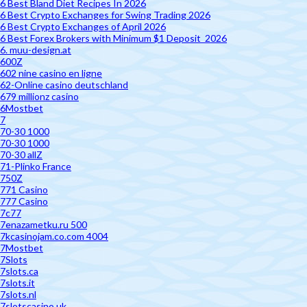
6 Best Bland Diet Recipes In 2026
6 Best Crypto Exchanges for Swing Trading 2026
6 Best Crypto Exchanges of April 2026
6 Best Forex Brokers with Minimum $1 Deposit ️ 2026
6. muu-design.at
600Z
602 nine casino en ligne
62-Online casino deutschland
679 millionz casino
6Mostbet
7
70-30 1000
70-30 1000
70-30 allZ
71-Plinko France
750Z
771 Casino
777 Casino
7c77
7enazametku.ru 500
7kcasinojam.co.com 4004
7Mostbet
7Slots
7slots.ca
7slots.it
7slots.nl
7slotscasino.uk