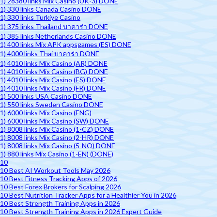
1) 28380 links Mix Casino (UK-3) DONE
1) 330 links Canada Casino DONE
1) 330 links Turkiye Casino
1) 375 links Thailand บาคาร่า DONE
1) 385 links Netherlands Casino DONE
1) 400 links Mix APK appsgames (ES) DONE
1) 4000 links Thai บาคาร่า DONE
1) 4010 links Mix Casino (AR) DONE
1) 4010 links Mix Casino (BG) DONE
1) 4010 links Mix Casino (ES) DONE
1) 4010 links Mix Casino (FR) DONE
1) 500 links USA Casino DONE
1) 550 links Sweden Casino DONE
1) 6000 links Mix Casino (ENG)
1) 6000 links Mix Casino (SW) DONE
1) 8008 links Mix Casino (1-CZ) DONE
1) 8008 links Mix Casino (2-HR) DONE
1) 8008 links Mix Casino (5-NO) DONE
1) 880 links Mix Casino (1-EN) (DONE)
10
10 Best AI Workout Tools May 2026
10 Best Fitness Tracking Apps of 2026
10 Best Forex Brokers for Scalping 2026
10 Best Nutrition Tracker Apps for a Healthier You in 2026
10 Best Strength Training Apps in 2026
10 Best Strength Training Apps in 2026 Expert Guide