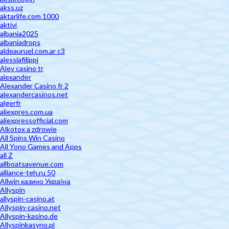
akss.uz
aktarlife.com 1000
aktivi
albania2025
albaniadrops
aldeauruel.com.ar c3
alessiafilippi
Alev casino tr
alexander
Alexander Casino fr 2
alexandercasinos.net
algerfr
aliexpres.com.ua
aliexpressofficial.com
Alkotox a zdrowie
All Spins Win Casino
All Yono Games and Apps
all Z
allboatsavenue.com
alliance-teh.ru 50
Allwin казино Україна
Allyspin
allyspin-casino.at
Allyspin-casino.net
Allyspin-kasino.de
Allyspinkasyno.pl