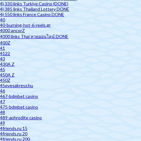
4) 330 links Turkiye Casino (DONE)
4) 385 links Thailand Lottery DONE
4) 550 links France Casino DONE
40
40-burning-hot-6-reels.gr
4000 ancorZ
4000 links Thai หวยออนไลน์ DONE
400Z
41
4122
43
430A Z
45
450A Z
450Z
45evesakresz.hu
46
467-bdmbet casino
47
475-bdmbet casino
48
489-aphrodite casino
49
4friends.ru 15
4friends.ru 20
4friends.ru 200