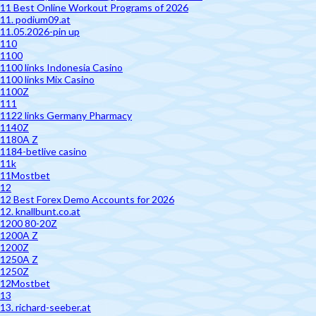
11 Best Online Workout Programs of 2026
11. podium09.at
11.05.2026-pin up
110
1100
1100 links Indonesia Casino
1100 links Mix Casino
1100Z
111
1122 links Germany Pharmacy
1140Z
1180A Z
1184-betlive casino
11k
11Mostbet
12
12 Best Forex Demo Accounts for 2026
12. knallbunt.co.at
1200 80-20Z
1200A Z
1200Z
1250A Z
1250Z
12Mostbet
13
13. richard-seeber.at