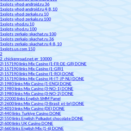
1xslots-vhod-android.ru 36
1xslots-vhod-android.ru 4-8, 10
1xslots-vhod-zerkalo.ru 10
1xslots-vhod-zerkalo.ru 100
1xslots-vhod.ru 10
1xslots-vhod.ru 100
1xslots-zerkalo-skachat.ru 100
1xslots-zerkalo-skachat.ru 36
1xslots-zerkalo-skachat.ru 4-8, 10
1xslots.us.com 150
2
2_chickenroad.net.gr_10000
2) 157190 links Mix Casino (1-FR-DE-GR) DONE
2) 157190 links Mix Casino (1-GR)1
2) 157190 links Mix Casino (1-RO) DONE
2) 157190 links Mix Casino (4-IT-JP-NL) DONE
2) 1980 links Mix Casino (1-ENG) DONE
2) 1980 links Mix Casino (3-NO-1) DONE
2) 1980 links Mix Casino (3-NO-2) DONE
2) 22000 links English SMM Panel
2) 2600 links Mix Casino (3-Brasil_pt-br) DONE
2) 4010 links Mix Casino (DE) DONE
2) 440 links Turkiye Casino DONE
2) 550 links English Polkadot chocolate DONE
2) 600 links UK Casino DONE
2) 660 links English Mix (1-6) DONE