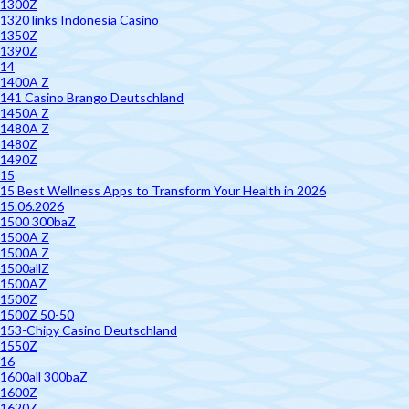
1300Z
1320 links Indonesia Casino
1350Z
1390Z
14
1400A Z
141 Casino Brango Deutschland
1450A Z
1480A Z
1480Z
1490Z
15
15 Best Wellness Apps to Transform Your Health in 2026
15.06.2026
1500 300baZ
1500A Z
1500A Z
1500allZ
1500AZ
1500Z
1500Z 50-50
153-Chipy Casino Deutschland
1550Z
16
1600all 300baZ
1600Z
1620Z