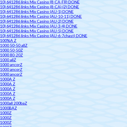
10) 641286 links Mix Casino (8-CA-FR) DONE
10) 641286 links Mix Casino (8-CA) (2) DONE
10) 641286 links Mix Casino (AU-1) DONE
10) 641286 links Mix Casino (AU-10-11) DONE
10) 641286 links Mix Casino (AU-2) DONE
10) 641286 links Mix Casino (AU-3-4) DONE
10) 641286 links Mix Casino (AU-5) DONE
10) 641286 links Mix Casino (AU-6-7chast) DONE
100%A Z
1000 50-50 allZ
1000 50-50Z
1000 80-20Z
1000 allZ
1000 ancorZ
1000 ancorZ
1000 ancorZ
1000A Z
1000A Z
1000A Z
1000A Z
1000A Z
1000all 200baZ
1000BAZ
1000Z
1000Z
1000Z