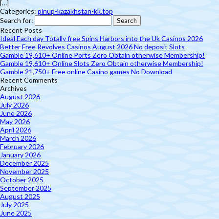
[…]
Categories:
pinup-kazakhstan-kk.top
Search for:
Recent Posts
Ideal Each day Totally free Spins Harbors into the Uk Casinos 2026
Better Free Revolves Casinos August 2026 No deposit Slots
Gamble 19,610+ Online Ports Zero Obtain otherwise Membership!
Gamble 19,610+ Online Slots Zero Obtain otherwise Membership!
Gamble 21,750+ Free online Casino games No Download
Recent Comments
Archives
August 2026
July 2026
June 2026
May 2026
April 2026
March 2026
February 2026
January 2026
December 2025
November 2025
October 2025
September 2025
August 2025
July 2025
June 2025