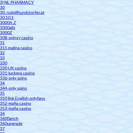
3) NL PHARMACY
30
30. rudolfhundstorfer.at
30.10.1
3000A Z
3000allz
3000Z
308-spinsy casino
31
315 malina casino
32
33
330
330 UK casino
331-luckera casino
336-only spins
34
344-only spins
35
350 link English onlyfans
352-mafia casino
353-mafia casino
36
3600anch
360upgrade
37