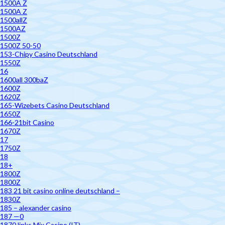
1500A Z
1500A Z
1500allZ
1500AZ
1500Z
1500Z 50-50
153-Chipy Casino Deutschland
1550Z
16
1600all 300baZ
1600Z
1620Z
165-Wizebets Casino Deutschland
1650Z
166-21bit Casino
1670Z
17
1750Z
18
18+
1800Z
1800Z
183 21 bit casino online deutschland –
1830Z
185 – alexander casino
187 —0
1870 links Mix Casino (IT)