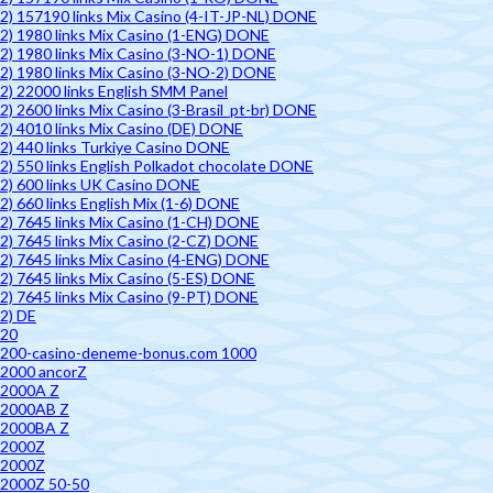
2) 157190 links Mix Casino (4-IT-JP-NL) DONE
2) 1980 links Mix Casino (1-ENG) DONE
2) 1980 links Mix Casino (3-NO-1) DONE
2) 1980 links Mix Casino (3-NO-2) DONE
2) 22000 links English SMM Panel
2) 2600 links Mix Casino (3-Brasil_pt-br) DONE
2) 4010 links Mix Casino (DE) DONE
2) 440 links Turkiye Casino DONE
2) 550 links English Polkadot chocolate DONE
2) 600 links UK Casino DONE
2) 660 links English Mix (1-6) DONE
2) 7645 links Mix Casino (1-CH) DONE
2) 7645 links Mix Casino (2-CZ) DONE
2) 7645 links Mix Casino (4-ENG) DONE
2) 7645 links Mix Casino (5-ES) DONE
2) 7645 links Mix Casino (9-PT) DONE
2) DE
20
200-casino-deneme-bonus.com 1000
2000 ancorZ
2000A Z
2000AB Z
2000BA Z
2000Z
2000Z
2000Z 50-50