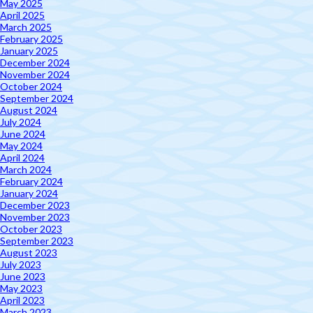
May 2025
April 2025
March 2025
February 2025
January 2025
December 2024
November 2024
October 2024
September 2024
August 2024
July 2024
June 2024
May 2024
April 2024
March 2024
February 2024
January 2024
December 2023
November 2023
October 2023
September 2023
August 2023
July 2023
June 2023
May 2023
April 2023
March 2023