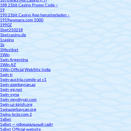
188 21bit Casino Promo Code –
19
190 21bit Casino App herunterladen –
1919womans.com 1000
1990Z
1bet210218
1betcasino.de
1casino
1k
1Mostbet
1Win
1win Argentina
1Win AZ
1Win Official WebSite India
1win tr
1win-austria.comde-at c1
1win-azerbaycan.az
1win-eg.net
1win-oyna
1win-qeydiyyat.com
1win-uz-kirish.org
1winazerbaycan.org
1wins-br.br.com 2
1xBet
1xBet — официальный сайт
1xBet Official website