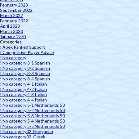
February 2023
September 2022
March 2022
February 2022
April 2020
March 2020
January 1970
Categories
! Apex Ranked Support
! Competitive Player Advice
! No category
! No category 3-1 Spanish
! No category 3-2 Spanish
! No category 3-3 Spanish
! No category 3-4 Spanish
! No category 4-1 Italian
! No category 4-2 Italian
! No category 4-3 Italian
! No category 4-4 Italian
! No category 5-1 Netherlands 50
! No category 5-2 Netherlands 50
! No category 5-3 Netherlands 50
! No category 5-4 Netherlands 50
! No category 5-5 Netherlands 50
! No category02_Hungarian
! No category03_Greek