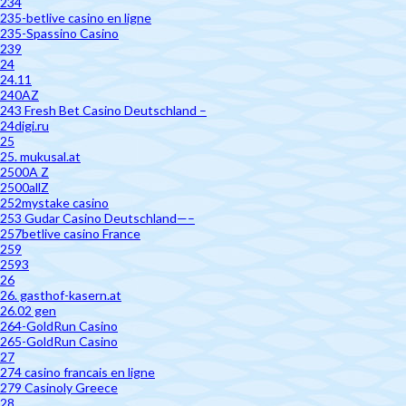
234
235-betlive casino en ligne
235-Spassino Casino
239
24
24.11
240AZ
243 Fresh Bet Casino Deutschland –
24digi.ru
25
25. mukusal.at
2500A Z
2500allZ
252mystake casino
253 Gudar Casino Deutschland—–
257betlive casino France
259
2593
26
26. gasthof-kasern.at
26.02 gen
264-GoldRun Casino
265-GoldRun Casino
27
274 casino francais en ligne
279 Casinoly Greece
28