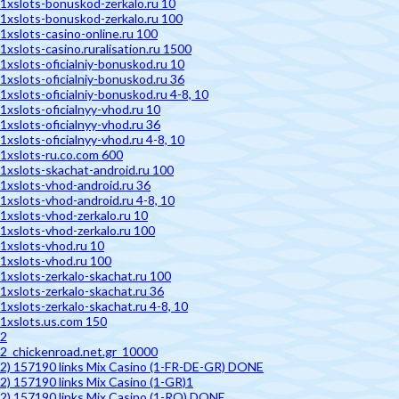
1xslots-bonuskod-zerkalo.ru 10
1xslots-bonuskod-zerkalo.ru 100
1xslots-casino-online.ru 100
1xslots-casino.ruralisation.ru 1500
1xslots-oficialniy-bonuskod.ru 10
1xslots-oficialniy-bonuskod.ru 36
1xslots-oficialniy-bonuskod.ru 4-8, 10
1xslots-oficialnyy-vhod.ru 10
1xslots-oficialnyy-vhod.ru 36
1xslots-oficialnyy-vhod.ru 4-8, 10
1xslots-ru.co.com 600
1xslots-skachat-android.ru 100
1xslots-vhod-android.ru 36
1xslots-vhod-android.ru 4-8, 10
1xslots-vhod-zerkalo.ru 10
1xslots-vhod-zerkalo.ru 100
1xslots-vhod.ru 10
1xslots-vhod.ru 100
1xslots-zerkalo-skachat.ru 100
1xslots-zerkalo-skachat.ru 36
1xslots-zerkalo-skachat.ru 4-8, 10
1xslots.us.com 150
2
2_chickenroad.net.gr_10000
2) 157190 links Mix Casino (1-FR-DE-GR) DONE
2) 157190 links Mix Casino (1-GR)1
2) 157190 links Mix Casino (1-RO) DONE