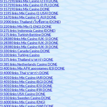
1) 157190 links Mix Casino (2-FI) DONE
1) 157190 links Mix Casino (2-PL) DONE
1) 157190 links Mix Casino DONE
1) 1595 links Mix Casino (2-USA) DONE
1) 1670 links Mix Casino (1-AU) DONE
1) 2000 links Thailand เว็บซื้อหวย (DONE)
1) 220 links Mix Mix (1-ENG) DONE
1) 275 links Indonesia Casino (DONE)
1) 275 links Turkish Betting DONE
1) 28380 links Mix Casino (UK-1) DONE
1) 28380 links Mix Casino (UK-2) DONE
1) 28380 links Mix Casino (UK-3) DONE
1) 330 links Canada Casino DONE
1) 330 links Turkiye Casino
1) 375 links Thailand บาคาร่า DONE
1) 385 links Netherlands Casino DONE
1) 400 links Mix APK appsgames (ES) DONE
1) 4000 links Thai บาคาร่า DONE
1) 4010 links Mix Casino (AR) DONE
1) 4010 links Mix Casino (BG) DONE
1) 4010 links Mix Casino (ES) DONE
1) 4010 links Mix Casino (FR) DONE
1) 500 links USA Casino DONE
1) 550 links Sweden Casino DONE
1) 6000 links Mix Casino (ENG)
1) 6000 links Mix Casino (SW) DONE