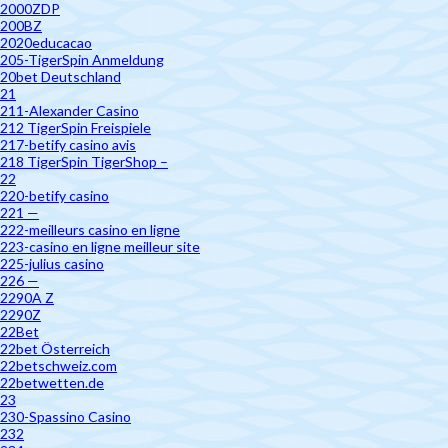
2000ZDP
200BZ
2020educacao
205-TigerSpin Anmeldung
20bet Deutschland
21
211-Alexander Casino
212 TigerSpin Freispiele
217-betify casino avis
218 TigerSpin TigerShop –
22
220-betify casino
221 —
222-meilleurs casino en ligne
223-casino en ligne meilleur site
225-julius casino
226 —
2290A Z
2290Z
22Bet
22bet Österreich
22betschweiz.com
22betwetten.de
23
230-Spassino Casino
232