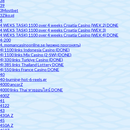
38
39
3Mostbet
3Ziko.pl
4
4 WEKS TASK) 1100 over 4 weeks Croatia Casino (WEK 2) DONE
4 WEKS TASK) 1100 over 4 weeks Croatia Casino (WEK 3)
4 WEKS TASK) 1100 over 4 weeks Croatia Casino (WEK 4) DONE
4-200
4. momancasinoonline.se (можно прогонять)
4) 1100 links Indonesia Casino (DONE)
4) 1100 links Mix Casino (2-SW) (DONE)
4) 330 links Turkiye Casino (DONE)
4) 385 links Thailand Lottery DONE
4) 550 links France Casino DONE
40
40-burning-hot-6-reels.gr
4000 ancorZ
4000 links Thai หวยออนไลน์ DONE
400Z
41
4122
43
430A Z
45
450A Z