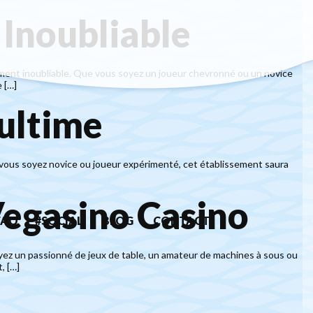
 Inoubliable
oment inoubliable. Que vous soyez un joueur chevronné ou un novice
 […]
 ultime
e vous soyez novice ou joueur expérimenté, cet établissement saura
Vegasino Casino
FAQ
#SOCIAL
BLOG
CONTACT
oyez un passionné de jeux de table, un amateur de machines à sous ou
, […]