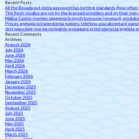
Recent Posts
All the Bovada put extra password has betting standards (how often
The fresh studios are run by the licensed providers and on their own au
Malina Casino rowniez zapewnia licznych bonusow i promocji, produk
Proces wymaga potwierdzenia numeru telefonu oraz akceptacji war
Jest wlasciwie ona ma normalnie wymagana przed pierwsza wyplata s
Recent Comments
Archives
August 2026
July 2026
June 2026
May 2026
April 2026
March 2026
February 2026
January 2026
December 2025
November 2025
October 2025
September 2025
August 2025
July 2025
June 2025
May 2025
April 2025
March 2025