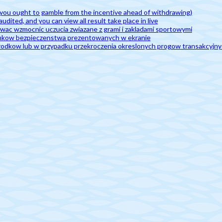
 you ought to gamble from the incentive ahead of withdrawing)
dited, and you can view all result take place in live
owac wzmocnic uczucia zwiazane z grami i zakladami sportowymi
unkow bezpieczenstwa prezentowanych w ekranie
rodkow lub w przypadku przekroczenia okreslonych progow transakcyjn