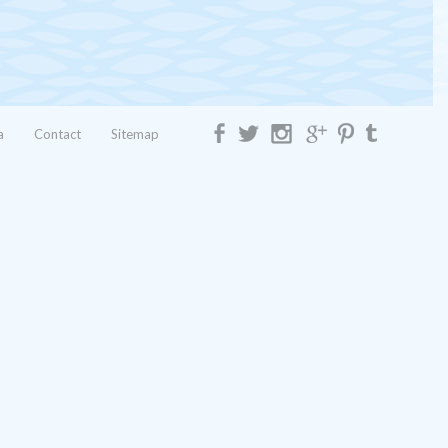
a
Contact
Sitemap