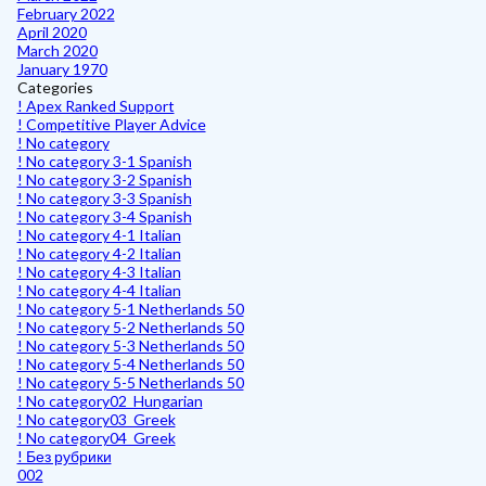
February 2022
April 2020
March 2020
January 1970
Categories
! Apex Ranked Support
! Competitive Player Advice
! No category
! No category 3-1 Spanish
! No category 3-2 Spanish
! No category 3-3 Spanish
! No category 3-4 Spanish
! No category 4-1 Italian
! No category 4-2 Italian
! No category 4-3 Italian
! No category 4-4 Italian
! No category 5-1 Netherlands 50
! No category 5-2 Netherlands 50
! No category 5-3 Netherlands 50
! No category 5-4 Netherlands 50
! No category 5-5 Netherlands 50
! No category02_Hungarian
! No category03_Greek
! No category04_Greek
! Без рубрики
002