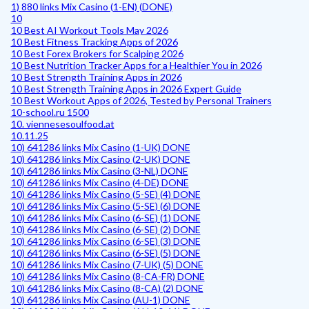
1) 880 links Mix Casino (1-EN) (DONE)
10
10 Best AI Workout Tools May 2026
10 Best Fitness Tracking Apps of 2026
10 Best Forex Brokers for Scalping 2026
10 Best Nutrition Tracker Apps for a Healthier You in 2026
10 Best Strength Training Apps in 2026
10 Best Strength Training Apps in 2026 Expert Guide
10 Best Workout Apps of 2026, Tested by Personal Trainers
10-school.ru 1500
10. viennesesoulfood.at
10.11.25
10) 641286 links Mix Casino (1-UK) DONE
10) 641286 links Mix Casino (2-UK) DONE
10) 641286 links Mix Casino (3-NL) DONE
10) 641286 links Mix Casino (4-DE) DONE
10) 641286 links Mix Casino (5-SE) (4) DONE
10) 641286 links Mix Casino (5-SE) (6) DONE
10) 641286 links Mix Casino (6-SE) (1) DONE
10) 641286 links Mix Casino (6-SE) (2) DONE
10) 641286 links Mix Casino (6-SE) (3) DONE
10) 641286 links Mix Casino (6-SE) (5) DONE
10) 641286 links Mix Casino (7-UK) (5) DONE
10) 641286 links Mix Casino (8-CA-FR) DONE
10) 641286 links Mix Casino (8-CA) (2) DONE
10) 641286 links Mix Casino (AU-1) DONE