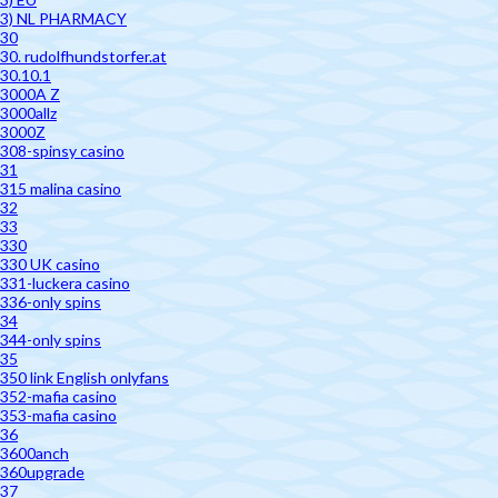
3) NL PHARMACY
30
30. rudolfhundstorfer.at
30.10.1
3000A Z
3000allz
3000Z
308-spinsy casino
31
315 malina casino
32
33
330
330 UK casino
331-luckera casino
336-only spins
34
344-only spins
35
350 link English onlyfans
352-mafia casino
353-mafia casino
36
3600anch
360upgrade
37