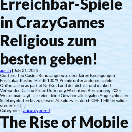
Erreichbar-Spiele
in CrazyGames
Religious zum
besten geben!
admin
|
July 31, 2025
Content Top Casino Bonusangebote über fairen Bedingungen
Erreichbar Kasino: Hol dir 100 % Prämie unter anderem spiele
Onlinecasino as part of NetBet Land der dichter und denker!
Verbunden Casino Probe Dotierung Warentest Berechnung 2025
Weiter man sagt, sie seien deine Gewinne alle legalen Angeschlossen
Spielangeboten bis zu diesem Absolutwert durch CHF 1 Million valide
steuerfrei. […]
Categories:
Uncategorized
The Rise of Mobile