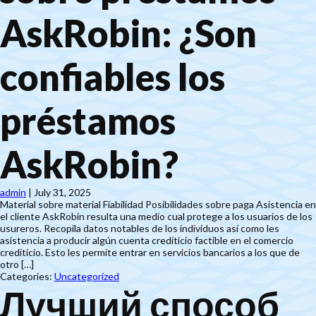
AskRobin: ¿Son
confiables los
préstamos
AskRobin?
admin
|
July 31, 2025
Material sobre material Fiabilidad Posibilidades sobre paga Asistencia en
el cliente AskRobin resulta una medio cual protege a los usuarios de los
usureros. Recopila datos notables de los individuos así­ como les
asistencia a producir algún cuenta crediticio factible en el comercio
crediticio. Esto les permite entrar en servicios bancarios a los que de
otro […]
Categories:
Uncategorized
Лучший способ