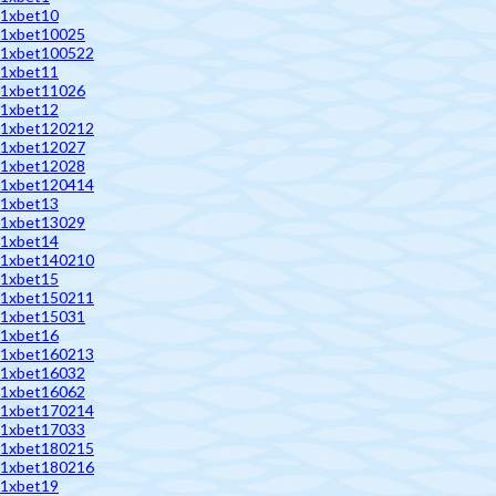
1xbet10
1xbet10025
1xbet100522
1xbet11
1xbet11026
1xbet12
1xbet120212
1xbet12027
1xbet12028
1xbet120414
1xbet13
1xbet13029
1xbet14
1xbet140210
1xbet15
1xbet150211
1xbet15031
1xbet16
1xbet160213
1xbet16032
1xbet16062
1xbet170214
1xbet17033
1xbet180215
1xbet180216
1xbet19