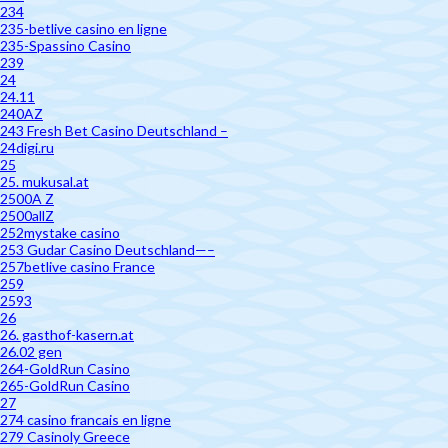
234
235-betlive casino en ligne
235-Spassino Casino
239
24
24.11
240AZ
243 Fresh Bet Casino Deutschland –
24digi.ru
25
25. mukusal.at
2500A Z
2500allZ
252mystake casino
253 Gudar Casino Deutschland—–
257betlive casino France
259
2593
26
26. gasthof-kasern.at
26.02 gen
264-GoldRun Casino
265-GoldRun Casino
27
274 casino francais en ligne
279 Casinoly Greece