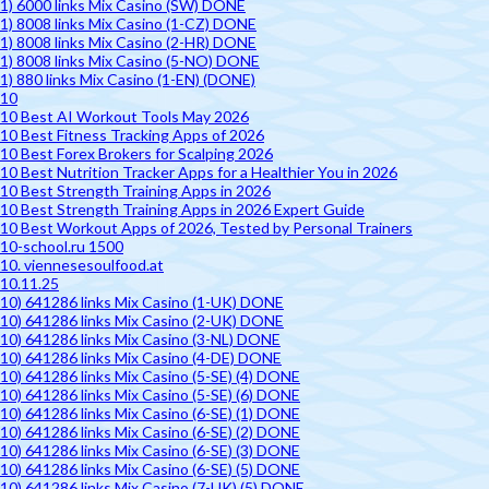
1) 6000 links Mix Casino (SW) DONE
1) 8008 links Mix Casino (1-CZ) DONE
1) 8008 links Mix Casino (2-HR) DONE
1) 8008 links Mix Casino (5-NO) DONE
1) 880 links Mix Casino (1-EN) (DONE)
10
10 Best AI Workout Tools May 2026
10 Best Fitness Tracking Apps of 2026
10 Best Forex Brokers for Scalping 2026
10 Best Nutrition Tracker Apps for a Healthier You in 2026
10 Best Strength Training Apps in 2026
10 Best Strength Training Apps in 2026 Expert Guide
10 Best Workout Apps of 2026, Tested by Personal Trainers
10-school.ru 1500
10. viennesesoulfood.at
10.11.25
10) 641286 links Mix Casino (1-UK) DONE
10) 641286 links Mix Casino (2-UK) DONE
10) 641286 links Mix Casino (3-NL) DONE
10) 641286 links Mix Casino (4-DE) DONE
10) 641286 links Mix Casino (5-SE) (4) DONE
10) 641286 links Mix Casino (5-SE) (6) DONE
10) 641286 links Mix Casino (6-SE) (1) DONE
10) 641286 links Mix Casino (6-SE) (2) DONE
10) 641286 links Mix Casino (6-SE) (3) DONE
10) 641286 links Mix Casino (6-SE) (5) DONE
10) 641286 links Mix Casino (7-UK) (5) DONE