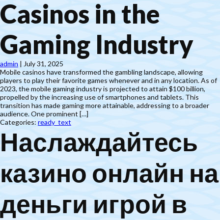
Casinos in the
Gaming Industry
admin
|
July 31, 2025
Mobile casinos have transformed the gambling landscape, allowing
players to play their favorite games whenever and in any location. As of
2023, the mobile gaming industry is projected to attain $100 billion,
propelled by the increasing use of smartphones and tablets. This
transition has made gaming more attainable, addressing to a broader
audience. One prominent […]
Categories:
ready_text
Наслаждайтесь
казино онлайн на
деньги игрой в