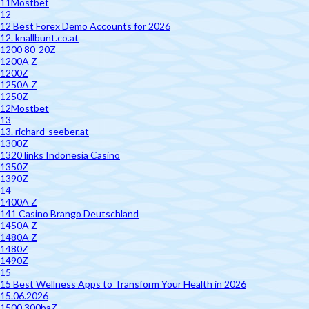
11Mostbet
12
12 Best Forex Demo Accounts for 2026
12. knallbunt.co.at
1200 80-20Z
1200A Z
1200Z
1250A Z
1250Z
12Mostbet
13
13. richard-seeber.at
1300Z
1320 links Indonesia Casino
1350Z
1390Z
14
1400A Z
141 Casino Brango Deutschland
1450A Z
1480A Z
1480Z
1490Z
15
15 Best Wellness Apps to Transform Your Health in 2026
15.06.2026
1500 300baZ