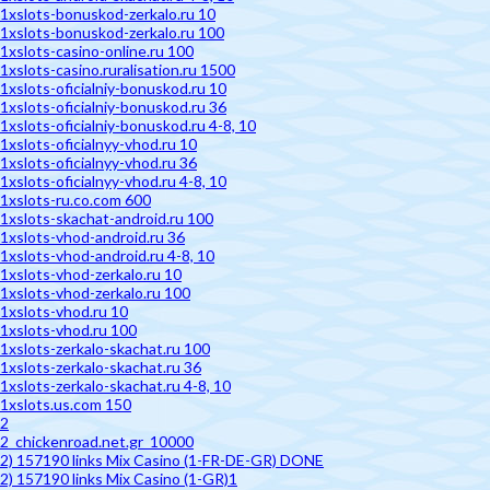
1xslots-bonuskod-zerkalo.ru 10
1xslots-bonuskod-zerkalo.ru 100
1xslots-casino-online.ru 100
1xslots-casino.ruralisation.ru 1500
1xslots-oficialniy-bonuskod.ru 10
1xslots-oficialniy-bonuskod.ru 36
1xslots-oficialniy-bonuskod.ru 4-8, 10
1xslots-oficialnyy-vhod.ru 10
1xslots-oficialnyy-vhod.ru 36
1xslots-oficialnyy-vhod.ru 4-8, 10
1xslots-ru.co.com 600
1xslots-skachat-android.ru 100
1xslots-vhod-android.ru 36
1xslots-vhod-android.ru 4-8, 10
1xslots-vhod-zerkalo.ru 10
1xslots-vhod-zerkalo.ru 100
1xslots-vhod.ru 10
1xslots-vhod.ru 100
1xslots-zerkalo-skachat.ru 100
1xslots-zerkalo-skachat.ru 36
1xslots-zerkalo-skachat.ru 4-8, 10
1xslots.us.com 150
2
2_chickenroad.net.gr_10000
2) 157190 links Mix Casino (1-FR-DE-GR) DONE
2) 157190 links Mix Casino (1-GR)1