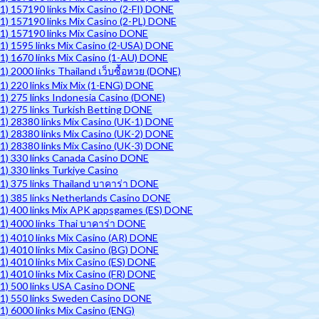
1) 157190 links Mix Casino (2-FI) DONE
1) 157190 links Mix Casino (2-PL) DONE
1) 157190 links Mix Casino DONE
1) 1595 links Mix Casino (2-USA) DONE
1) 1670 links Mix Casino (1-AU) DONE
1) 2000 links Thailand เว็บซื้อหวย (DONE)
1) 220 links Mix Mix (1-ENG) DONE
1) 275 links Indonesia Casino (DONE)
1) 275 links Turkish Betting DONE
1) 28380 links Mix Casino (UK-1) DONE
1) 28380 links Mix Casino (UK-2) DONE
1) 28380 links Mix Casino (UK-3) DONE
1) 330 links Canada Casino DONE
1) 330 links Turkiye Casino
1) 375 links Thailand บาคาร่า DONE
1) 385 links Netherlands Casino DONE
1) 400 links Mix APK appsgames (ES) DONE
1) 4000 links Thai บาคาร่า DONE
1) 4010 links Mix Casino (AR) DONE
1) 4010 links Mix Casino (BG) DONE
1) 4010 links Mix Casino (ES) DONE
1) 4010 links Mix Casino (FR) DONE
1) 500 links USA Casino DONE
1) 550 links Sweden Casino DONE
1) 6000 links Mix Casino (ENG)