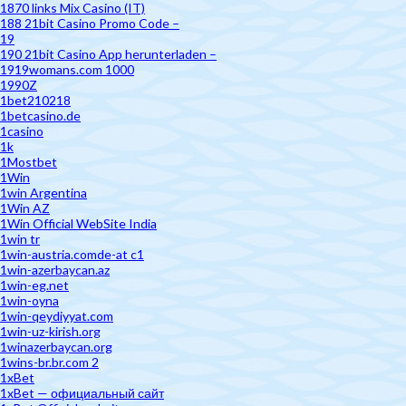
1870 links Mix Casino (IT)
188 21bit Casino Promo Code –
19
190 21bit Casino App herunterladen –
1919womans.com 1000
1990Z
1bet210218
1betcasino.de
1casino
1k
1Mostbet
1Win
1win Argentina
1Win AZ
1Win Official WebSite India
1win tr
1win-austria.comde-at c1
1win-azerbaycan.az
1win-eg.net
1win-oyna
1win-qeydiyyat.com
1win-uz-kirish.org
1winazerbaycan.org
1wins-br.br.com 2
1xBet
1xBet — официальный сайт