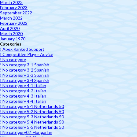
March 2023
February 2023
September 2022
March 2022
February 2022
April 2020
March 2020
January 1970
Categories
! Apex Ranked Support
! Competitive Player Advice
! No category
! No category 3-1 Spanish
! No category 3-2 Spanish
! No category 3-3 Spanish
! No category 3-4 Spanish
! No category 4-1 Italian
! No category 4-2 Italian
! No category 4-3 Italian
! No category 4-4 Italian
! No category 5-1 Netherlands 50
! No category 5-2 Netherlands 50
! No category 5-3 Netherlands 50
! No category 5-4 Netherlands 50
! No category 5-5 Netherlands 50
! No category02_Hungarian