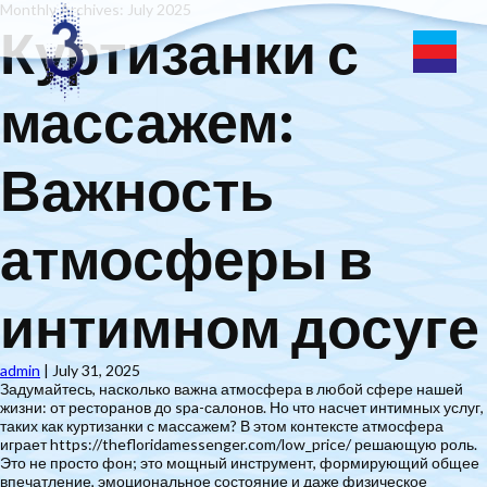
Monthly Archives: July 2025
Куртизанки с
массажем:
Важность
атмосферы в
интимном досуге
admin
|
July 31, 2025
Задумайтесь, насколько важна атмосфера в любой сфере нашей
жизни: от ресторанов до spa-салонов. Но что насчет интимных услуг,
таких как куртизанки с массажем? В этом контексте атмосфера
играет https://thefloridamessenger.com/low_price/ решающую роль.
Это не просто фон; это мощный инструмент, формирующий общее
впечатление, эмоциональное состояние и даже физическое