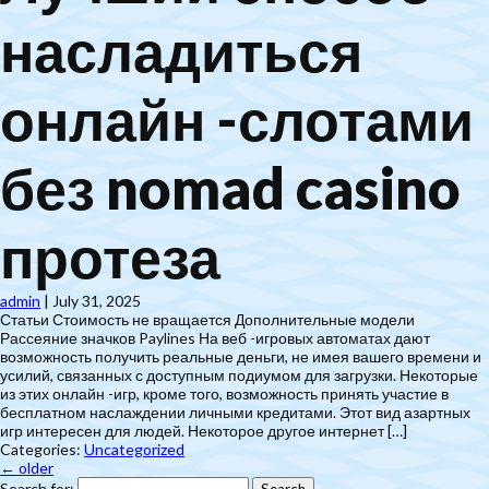
насладиться
онлайн -слотами
без nomad casino
протеза
admin
|
July 31, 2025
Статьи Стоимость не вращается Дополнительные модели
Рассеяние значков Paylines На веб -игровых автоматах дают
возможность получить реальные деньги, не имея вашего времени и
усилий, связанных с доступным подиумом для загрузки. Некоторые
из этих онлайн -игр, кроме того, возможность принять участие в
бесплатном наслаждении личными кредитами. Этот вид азартных
игр интересен для людей. Некоторое другое интернет […]
Categories:
Uncategorized
←
older
Search for: