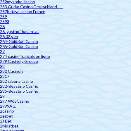
252mystake casino
253 Gudar Casino Deutschland—–
257betlive casino France
259
2593
26
26. gasthof-kasern.at
26.02 gen
264-GoldRun Casino
265-GoldRun Casino
27
274 casino francais en ligne
279 Casinoly Greece
28
280 Casinoly
2817
282 rabona casino
282-Beastino Casino
285-Beastino Casino
29
297 WooCasino
2999A Z
2casino
2ezbet
2J Bet
2Mostbet
2rad-schmitz