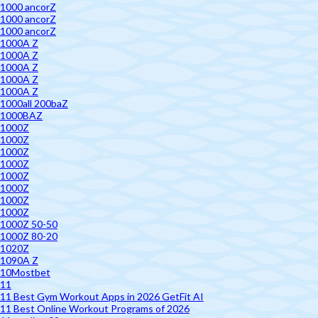
1000 ancorZ
1000 ancorZ
1000 ancorZ
1000A Z
1000A Z
1000A Z
1000A Z
1000A Z
1000all 200baZ
1000BAZ
1000Z
1000Z
1000Z
1000Z
1000Z
1000Z
1000Z
1000Z
1000Z 50-50
1000Z 80-20
1020Z
1090A Z
10Mostbet
11
11 Best Gym Workout Apps in 2026 GetFit AI
11 Best Online Workout Programs of 2026