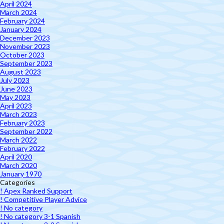
April 2024
March 2024
February 2024
January 2024
December 2023
November 2023
October 2023
September 2023
August 2023
July 2023
June 2023
May 2023
April 2023
March 2023
February 2023
September 2022
March 2022
February 2022
April 2020
March 2020
January 1970
Categories
! Apex Ranked Support
! Competitive Player Advice
! No category
! No category 3-1 Spanish