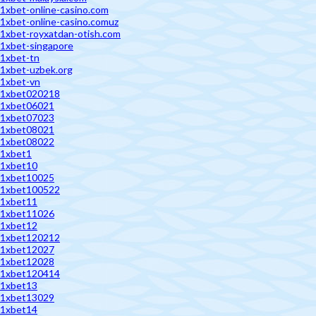
1xbet-online-casino.com
1xbet-online-casino.comuz
1xbet-royxatdan-otish.com
1xbet-singapore
1xbet-tn
1xbet-uzbek.org
1xbet-vn
1xbet020218
1xbet06021
1xbet07023
1xbet08021
1xbet08022
1xbet1
1xbet10
1xbet10025
1xbet100522
1xbet11
1xbet11026
1xbet12
1xbet120212
1xbet12027
1xbet12028
1xbet120414
1xbet13
1xbet13029
1xbet14