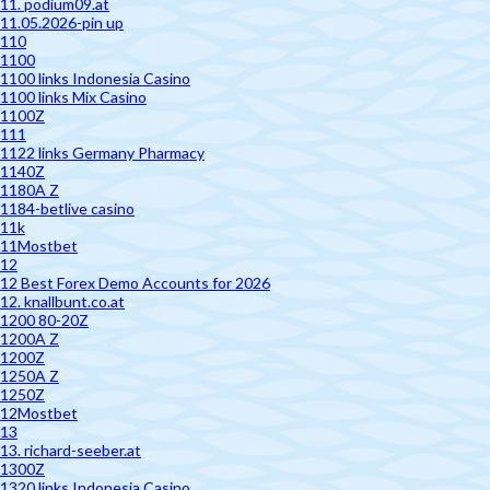
11. podium09.at
11.05.2026-pin up
110
1100
1100 links Indonesia Casino
1100 links Mix Casino
1100Z
111
1122 links Germany Pharmacy
1140Z
1180A Z
1184-betlive casino
11k
11Mostbet
12
12 Best Forex Demo Accounts for 2026
12. knallbunt.co.at
1200 80-20Z
1200A Z
1200Z
1250A Z
1250Z
12Mostbet
13
13. richard-seeber.at
1300Z
1320 links Indonesia Casino