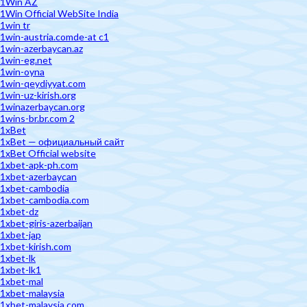
1Win AZ
1Win Official WebSite India
1win tr
1win-austria.comde-at c1
1win-azerbaycan.az
1win-eg.net
1win-oyna
1win-qeydiyyat.com
1win-uz-kirish.org
1winazerbaycan.org
1wins-br.br.com 2
1xBet
1xBet — официальный сайт
1xBet Official website
1xbet-apk-ph.com
1xbet-azerbaycan
1xbet-cambodia
1xbet-cambodia.com
1xbet-dz
1xbet-giris-azerbaijan
1xbet-jap
1xbet-kirish.com
1xbet-lk
1xbet-lk1
1xbet-mal
1xbet-malaysia
1xbet-malaysia.com