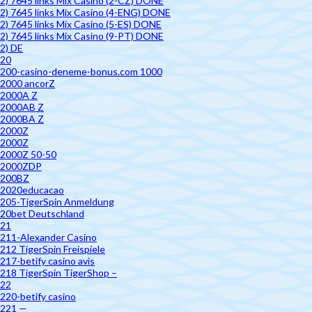
2) 7645 links Mix Casino (2-CZ) DONE
2) 7645 links Mix Casino (4-ENG) DONE
2) 7645 links Mix Casino (5-ES) DONE
2) 7645 links Mix Casino (9-PT) DONE
2) DE
20
200-casino-deneme-bonus.com 1000
2000 ancorZ
2000A Z
2000AB Z
2000BA Z
2000Z
2000Z
2000Z 50-50
2000ZDP
200BZ
2020educacao
205-TigerSpin Anmeldung
20bet Deutschland
21
211-Alexander Casino
212 TigerSpin Freispiele
217-betify casino avis
218 TigerSpin TigerShop –
22
220-betify casino
221 —