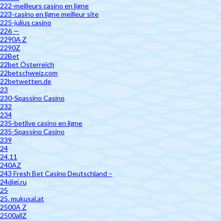
222-meilleurs casino en ligne
223-casino en ligne meilleur site
225-julius casino
226 —
2290A Z
2290Z
22Bet
22bet Österreich
22betschweiz.com
22betwetten.de
23
230-Spassino Casino
232
234
235-betlive casino en ligne
235-Spassino Casino
239
24
24.11
240AZ
243 Fresh Bet Casino Deutschland –
24digi.ru
25
25. mukusal.at
2500A Z
2500allZ