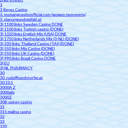
3
3 Reyes Casino
3. momangcasinoofficial.com (можно прогонять)
3. planungundvielfalt.at
3) 1100 links Sweden Casino DONE
3) 1100 links Turkish casino (DONE)
3) 1320 links English Mix (USA) DONE
3) 1750 links Netherlands Mix (3-NL) (DONE)
3) 330 links Thailand Casino (TAI) (DONE)
3) 550 links Mix Casino (DONE)
3) 550 links UK Casino (DONE)
3) 990 links Brazil Casino DONE
3) EU
3) NL PHARMACY
30
30. rudolfhundstorfer.at
30.10.1
3000A Z
3000allz
3000Z
308-spinsy casino
31
315 malina casino
32
33
330