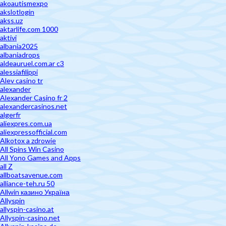
akoautismexpo
akslotlogin
akss.uz
aktarlife.com 1000
aktivi
albania2025
albaniadrops
aldeauruel.com.ar c3
alessiafilippi
Alev casino tr
alexander
Alexander Casino fr 2
alexandercasinos.net
algerfr
aliexpres.com.ua
aliexpressofficial.com
Alkotox a zdrowie
All Spins Win Casino
All Yono Games and Apps
all Z
allboatsavenue.com
alliance-teh.ru 50
Allwin казино Україна
Allyspin
allyspin-casino.at
Allyspin-casino.net