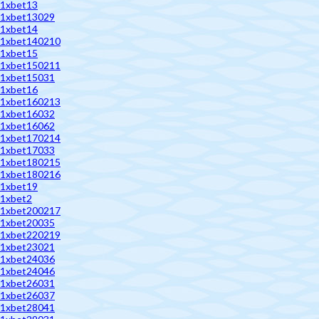
1xbet13
1xbet13029
1xbet14
1xbet140210
1xbet15
1xbet150211
1xbet15031
1xbet16
1xbet160213
1xbet16032
1xbet16062
1xbet170214
1xbet17033
1xbet180215
1xbet180216
1xbet19
1xbet2
1xbet200217
1xbet20035
1xbet220219
1xbet23021
1xbet24036
1xbet24046
1xbet26031
1xbet26037
1xbet28041