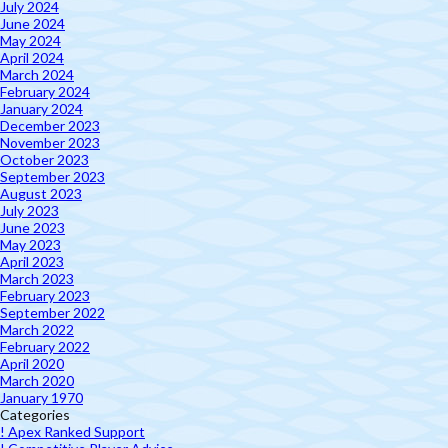
July 2024
June 2024
May 2024
April 2024
March 2024
February 2024
January 2024
December 2023
November 2023
October 2023
September 2023
August 2023
July 2023
June 2023
May 2023
April 2023
March 2023
February 2023
September 2022
March 2022
February 2022
April 2020
March 2020
January 1970
Categories
! Apex Ranked Support