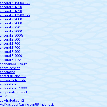
ancorallZ 15000TR2
ancorallZ 1610
ancorallZ 1610
ancorallZ 17500TR2
ancorallZ 2000
ancorallZ 2000
ancorallZ 250
ancorallZ 3000
ancorallZ 3000s
ancorallZ 500
ancorallZ 700
ancorallZ 700
ancorallZ 900
ancorallZ 9000
ancorallZ TP2
andrianopoulos.gr
androidcheat
annamaria
antartstudios806
antikaeltehilfe.de
antsaat.com
antsaat.com 1000
anupranito.com z1
APK
apk4rabet.com2
Aplikasi Judi Casino Jun88 Indonesia