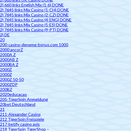
2) 660 links English Mix (1-6) DONE
2) 7645 links Mix Casino (1-CH) DONE
2) 7645 links Mix Casino (2-CZ) DONE
2) 7645 links Mix Casino (4-ENG) DONE
2) 7645 links Mix Casino (5-ES) DONE
2) 7645 links Mix Casino (9-PT) DONE
2) DE
20
200-casino-deneme-bonus.com 1000
2000 ancorZ
2000A Z
2000AB Z
2000BA Z
2000Z
2000Z
2000Z 50-50
2000ZDP
200BZ
2020educacao
205-TigerSpin Anmeldung
20bet Deutschland
21
211-Alexander Casino
212 TigerSpin Freispiele
217-betify casino avis
218 TigerSpin TigerShop –