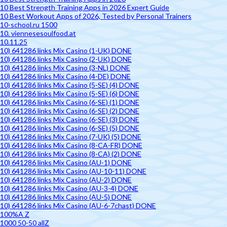
10 Best Strength Training Apps in 2026 Expert Guide
10 Best Workout Apps of 2026, Tested by Personal Trainers
10-school.ru 1500
10. viennesesoulfood.at
10.11.25
10) 641286 links Mix Casino (1-UK) DONE
10) 641286 links Mix Casino (2-UK) DONE
10) 641286 links Mix Casino (3-NL) DONE
10) 641286 links Mix Casino (4-DE) DONE
10) 641286 links Mix Casino (5-SE) (4) DONE
10) 641286 links Mix Casino (5-SE) (6) DONE
10) 641286 links Mix Casino (6-SE) (1) DONE
10) 641286 links Mix Casino (6-SE) (2) DONE
10) 641286 links Mix Casino (6-SE) (3) DONE
10) 641286 links Mix Casino (6-SE) (5) DONE
10) 641286 links Mix Casino (7-UK) (5) DONE
10) 641286 links Mix Casino (8-CA-FR) DONE
10) 641286 links Mix Casino (8-CA) (2) DONE
10) 641286 links Mix Casino (AU-1) DONE
10) 641286 links Mix Casino (AU-10-11) DONE
10) 641286 links Mix Casino (AU-2) DONE
10) 641286 links Mix Casino (AU-3-4) DONE
10) 641286 links Mix Casino (AU-5) DONE
10) 641286 links Mix Casino (AU-6-7chast) DONE
100%A Z
1000 50-50 allZ