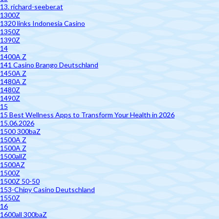
13. richard-seeber.at
1300Z
1320 links Indonesia Casino
1350Z
1390Z
14
1400A Z
141 Casino Brango Deutschland
1450A Z
1480A Z
1480Z
1490Z
15
15 Best Wellness Apps to Transform Your Health in 2026
15.06.2026
1500 300baZ
1500A Z
1500A Z
1500allZ
1500AZ
1500Z
1500Z 50-50
153-Chipy Casino Deutschland
1550Z
16
1600all 300baZ