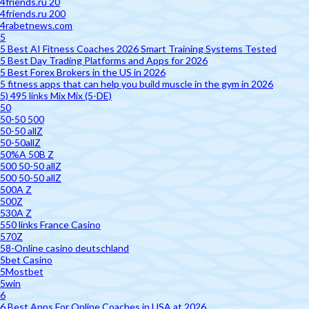
4friends.ru 20
4friends.ru 200
4rabetnews.com
5
5 Best AI Fitness Coaches 2026 Smart Training Systems Tested
5 Best Day Trading Platforms and Apps for 2026
5 Best Forex Brokers in the US in 2026
5 fitness apps that can help you build muscle in the gym in 2026
5) 495 links Mix Mix (5-DE)
50
50-50 500
50-50 allZ
50-50allZ
50%A 50B Z
500 50-50 allZ
500 50-50 allZ
500A Z
500Z
530A Z
550 links France Casino
570Z
58-Online casino deutschland
5bet Casino
5Mostbet
5win
6
6 Best Apps For Online Coaches in USA at 2026