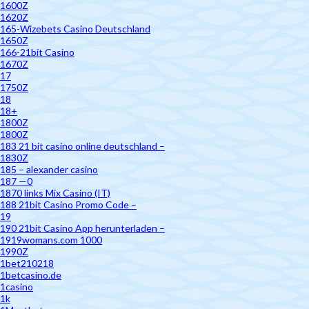
1600Z
1620Z
165-Wizebets Casino Deutschland
1650Z
166-21bit Casino
1670Z
17
1750Z
18
18+
1800Z
1800Z
183 21 bit casino online deutschland –
1830Z
185 – alexander casino
187 —0
1870 links Mix Casino (IT)
188 21bit Casino Promo Code –
19
190 21bit Casino App herunterladen –
1919womans.com 1000
1990Z
1bet210218
1betcasino.de
1casino
1k