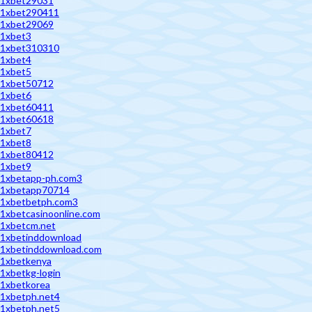
1xbet29031
1xbet290411
1xbet29069
1xbet3
1xbet310310
1xbet4
1xbet5
1xbet50712
1xbet6
1xbet60411
1xbet60618
1xbet7
1xbet8
1xbet80412
1xbet9
1xbetapp-ph.com3
1xbetapp70714
1xbetbetph.com3
1xbetcasinoonline.com
1xbetcm.net
1xbetinddownload
1xbetinddownload.com
1xbetkenya
1xbetkg-login
1xbetkorea
1xbetph.net4
1xbetph.net5