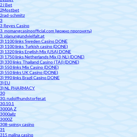
2J Bet
2Mostbet
2rad-schmitz
3
3 Reyes Casino
3. momangcasinoofficial.com (можно прогонять)
3. planungundvielfalt.at
3) 1100 links Sweden Casino DONE
3) 1100 links Turkish casino (DONE)
3) 1320 links English Mix (USA) DONE
3) 1750 links Netherlands Mix (3-NL) (DONE)
3) 330 links Thailand Casino (TAI) (DONE)
3) 550 links Mix Casino (DONE)
3) 550 links UK Casino (DONE)
3) 990 links Brazil Casino DONE
3) EU
3) NL PHARMACY
30
30. rudolfhundstorfer.at
30.10.1
3000A Z
3000allz
3000Z
308-spinsy casino
31
315 malina casino