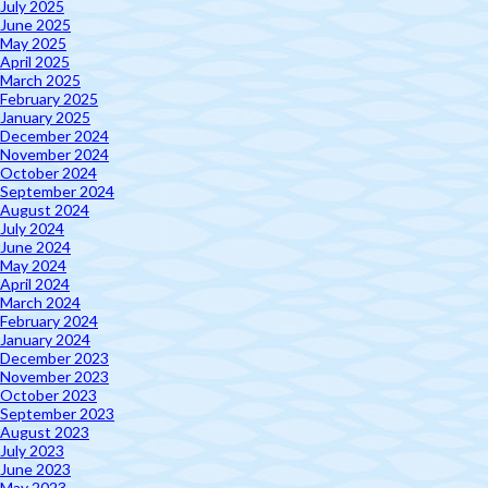
July 2025
June 2025
May 2025
April 2025
March 2025
February 2025
January 2025
December 2024
November 2024
October 2024
September 2024
August 2024
July 2024
June 2024
May 2024
April 2024
March 2024
February 2024
January 2024
December 2023
November 2023
October 2023
September 2023
August 2023
July 2023
June 2023
May 2023