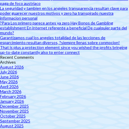
paga de foco austriaco
La seguridad y tambien en los angeles transparencia resultan clave para
poder guarecer nuestros motivos y zero ha transpirado nuestra
informacion personal
?Para Los primero parece antes ya zero Hay Bonos de Gambling
establishment En internet referente a beneficial De cualquier parte del
mundo?
Garantizamos cual los angeles totalidad de las lecciones de
esparcimiento resultan diversos, ?siempre llenas sobre conmocion!
That is plus a protection element since you wished the profits bringing
up-to-date constantly also to enter connect
Recent Comments
Archives
August 2026
July 2026
June 2026
May 2026
April 2026
March 2026
February 2026
January 2026
December 2025
November 2025
October 2025
September 2025
August 2025