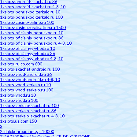
1xslots-android-skachat.ru 36
1xslots-android-skachat.ru 4-8, 10
1xslots-bonuskod-zerkalo.ru 10
1xslots-bonuskod-zerkalo.ru 100
1xslots-casino-online.ru 100
1xslots-casino.ruralisation.ru 1500
1xslots-oficialniy-bonuskod.ru 10
1xslots-oficialniy-bonuskod.ru 36
1xslots-oficialniy-bonuskod.ru 4-8, 10
1xslots-oficialnyy-vhod.ru 10
1xslots-oficialnyy-vhod.ru 36
1xslots-oficialnyy-vhod.ru 4-8, 10
1xslots-ru.co.com 600
1xslots-skachat-android.ru 100
1xslots-vhod-android.ru 36
1xslots-vhod-android.ru 4-8, 10
1xslots-vhod-zerkalo.ru 10
1xslots-vhod-zerkalo.ru 100
1xslots-vhod.ru 10
1xslots-vhod.ru 100
1xslots-zerkalo-skachat.ru 100
1xslots-zerkalo-skachat.ru 36
1xslots-zerkalo-skachat.ru 4-8, 10
1xslots.us.com 150
2
2_chickenroad.net.gr_10000
2) 157190 links Mix Casino (1-FR-DE-GR) DONE