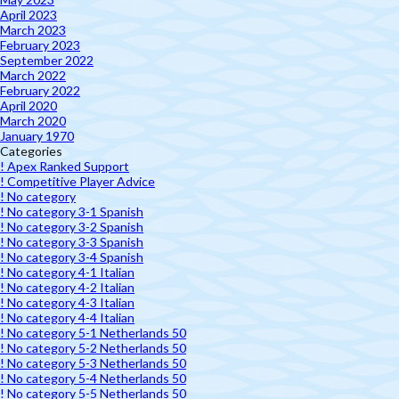
April 2023
March 2023
February 2023
September 2022
March 2022
February 2022
April 2020
March 2020
January 1970
Categories
! Apex Ranked Support
! Competitive Player Advice
! No category
! No category 3-1 Spanish
! No category 3-2 Spanish
! No category 3-3 Spanish
! No category 3-4 Spanish
! No category 4-1 Italian
! No category 4-2 Italian
! No category 4-3 Italian
! No category 4-4 Italian
! No category 5-1 Netherlands 50
! No category 5-2 Netherlands 50
! No category 5-3 Netherlands 50
! No category 5-4 Netherlands 50
! No category 5-5 Netherlands 50