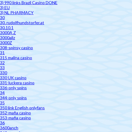
3) 990 links Brazil Casino DONE
3) EU
3) NL PHARMACY
30
30. rudolfhundstorfer.at
30.10.1
3000A Z
3000allz
3000Z
308-spinsy casino
31
315 malina casino
32
33
330
330 UK casino
331-luckera casino
336-only spins
34
344-only spins
35
350 link English onlyfans
352-mafia casino
353-mafia casino
36
3600anch