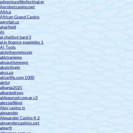
adventurefilmfestival.gr
Aerobetcasino.net
Africa
African Grand Casino
agrofair.uz
aharfield
AI
ai chatbot bard 3
ai in finance examples 1
AI Tools
aiclothesremover
akktranemo
akoautismexpo
akslotlogin
akss.uz
aktarlife.com 1000
aktivi
albania2025
albaniadrops
aldeauruel.com.ar c3
alessiafilippi
Alev casino tr
alexander
Alexander Casino fr 2
alexandercasinos.net
algerfr
aliexpres.com.ua