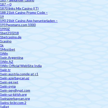
185 – alexander casino
187 —0
1870 links Mix Casino (IT)
188 21bit Casino Promo Code –
19
190 21bit Casino App herunterladen –
1919womans.com 1000
1990Z
1bet210218
1betcasino.de
1casino
1k
1Mostbet
1Win
1win Argentina
1Win AZ
1Win Official WebSite India
1win tr
1win-austria.comde-at c1
1win-azerbaycan.az
1win-eg.net
1win-oyna
1win-qeydiyyat.com
1win-uz-kirish.org
1winazerbaycan.org
1wins-br.br.com 2
1xBet