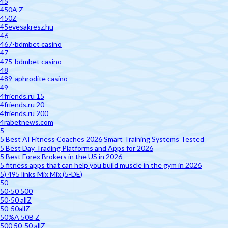
45
450A Z
450Z
45evesakresz.hu
46
467-bdmbet casino
47
475-bdmbet casino
48
489-aphrodite casino
49
4friends.ru 15
4friends.ru 20
4friends.ru 200
4rabetnews.com
5
5 Best AI Fitness Coaches 2026 Smart Training Systems Tested
5 Best Day Trading Platforms and Apps for 2026
5 Best Forex Brokers in the US in 2026
5 fitness apps that can help you build muscle in the gym in 2026
5) 495 links Mix Mix (5-DE)
50
50-50 500
50-50 allZ
50-50allZ
50%A 50B Z
500 50-50 allZ