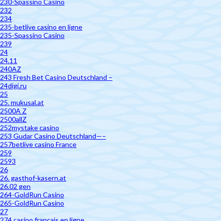
230-Spassino Casino
232
234
235-betlive casino en ligne
235-Spassino Casino
239
24
24.11
240AZ
243 Fresh Bet Casino Deutschland –
24digi.ru
25
25. mukusal.at
2500A Z
2500allZ
252mystake casino
253 Gudar Casino Deutschland—–
257betlive casino France
259
2593
26
26. gasthof-kasern.at
26.02 gen
264-GoldRun Casino
265-GoldRun Casino
27
274 casino francais en ligne