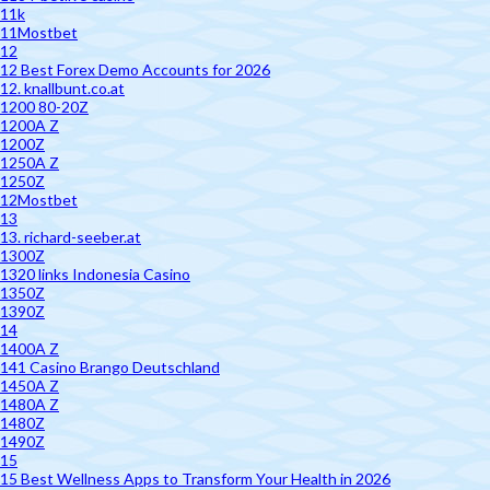
11k
11Mostbet
12
12 Best Forex Demo Accounts for 2026
12. knallbunt.co.at
1200 80-20Z
1200A Z
1200Z
1250A Z
1250Z
12Mostbet
13
13. richard-seeber.at
1300Z
1320 links Indonesia Casino
1350Z
1390Z
14
1400A Z
141 Casino Brango Deutschland
1450A Z
1480A Z
1480Z
1490Z
15
15 Best Wellness Apps to Transform Your Health in 2026