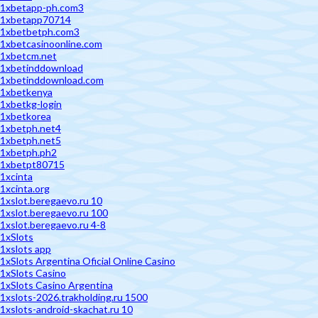
1xbetapp-ph.com3
1xbetapp70714
1xbetbetph.com3
1xbetcasinoonline.com
1xbetcm.net
1xbetinddownload
1xbetinddownload.com
1xbetkenya
1xbetkg-login
1xbetkorea
1xbetph.net4
1xbetph.net5
1xbetph.ph2
1xbetpt80715
1xcinta
1xcinta.org
1xslot.beregaevo.ru 10
1xslot.beregaevo.ru 100
1xslot.beregaevo.ru 4-8
1xSlots
1xslots app
1xSlots Argentina Oficial Online Casino
1xSlots Casino
1xSlots Casino Argentina
1xslots-2026.trakholding.ru 1500
1xslots-android-skachat.ru 10