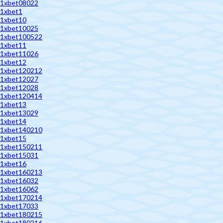
1xbet08022
1xbet1
1xbet10
1xbet10025
1xbet100522
1xbet11
1xbet11026
1xbet12
1xbet120212
1xbet12027
1xbet12028
1xbet120414
1xbet13
1xbet13029
1xbet14
1xbet140210
1xbet15
1xbet150211
1xbet15031
1xbet16
1xbet160213
1xbet16032
1xbet16062
1xbet170214
1xbet17033
1xbet180215
1xbet180216