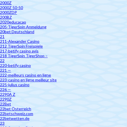
2000Z
2000Z 50-50
2000ZDP
200BZ
2020educacao
205-TigerSpin Anmeldung
20bet Deutschland
21
211-Alexander Casino
212 TigerSpin Freispiele
217-betify casino avis
218 TigerSpin TigerShop –
22
220-betify casino
221 —
222-meilleurs casino en ligne
223-casino en ligne meilleur site
225-julius casino
226 —
2290A Z
2290Z
22Bet
22bet Österreich
22betschweiz.com
22betwetten.de
23