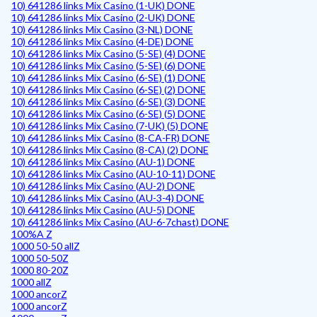
10) 641286 links Mix Casino (1-UK) DONE
10) 641286 links Mix Casino (2-UK) DONE
10) 641286 links Mix Casino (3-NL) DONE
10) 641286 links Mix Casino (4-DE) DONE
10) 641286 links Mix Casino (5-SE) (4) DONE
10) 641286 links Mix Casino (5-SE) (6) DONE
10) 641286 links Mix Casino (6-SE) (1) DONE
10) 641286 links Mix Casino (6-SE) (2) DONE
10) 641286 links Mix Casino (6-SE) (3) DONE
10) 641286 links Mix Casino (6-SE) (5) DONE
10) 641286 links Mix Casino (7-UK) (5) DONE
10) 641286 links Mix Casino (8-CA-FR) DONE
10) 641286 links Mix Casino (8-CA) (2) DONE
10) 641286 links Mix Casino (AU-1) DONE
10) 641286 links Mix Casino (AU-10-11) DONE
10) 641286 links Mix Casino (AU-2) DONE
10) 641286 links Mix Casino (AU-3-4) DONE
10) 641286 links Mix Casino (AU-5) DONE
10) 641286 links Mix Casino (AU-6-7chast) DONE
100%A Z
1000 50-50 allZ
1000 50-50Z
1000 80-20Z
1000 allZ
1000 ancorZ
1000 ancorZ