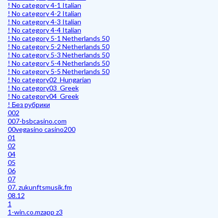
! No category 4-1 Italian
! No category 4-2 Italian
! No category 4-3 Italian
! No category 4-4 Italian
! No category 5-1 Netherlands 50
! No category 5-2 Netherlands 50
! No category 5-3 Netherlands 50
! No category 5-4 Netherlands 50
! No category 5-5 Netherlands 50
! No category02_Hungarian
! No category03_Greek
! No category04_Greek
! Без рубрики
002
007-bsbcasino.com
00vegasino casino200
01
02
04
05
06
07
07. zukunftsmusik.fm
08.12
1
1-win.co.mzapp z3