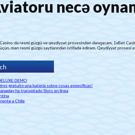
Aviatoru necə oyna
asino-da rəsmi güzgü və qeydiyyat prosesindən danışacam. 1xBet Casino
üçün, mən rəsmi güzgü saytlarından istifadə edirəm. Qeydiyyat prosesi as
N DELUXE DEMO
iros gratuito una batería sobre cosas específicas!
naplay ha transpirado Slots en línea
ntina
rente a Chile