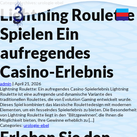
Category Archives: urologie-ebel
Lightning Roulette
Spielen Ein
aufregendes
Casino-Erlebnis
admin
|
April 21, 2026
Lightning Roulette: Ein aufregendes Casino-Spielerlebnis Lightning
Roulette ist eine aufregende und dynamische Variante des
traditionellen Roulettes, die von Evolution Gaming entwickelt wurde.
Dieses Spiel kombiniert das klassische Roulettedesign mit modernen
Elementen, um ein fesselndes Spielerlebnis zu bieten. Die Besonderheit
von Lightning Roulette liegt in den “Blitzgewinnen”, die Ihnen die
Möglichkeit bieten, Ihre Gewinne erheblich zu […]
Categories:
urologie-ebel