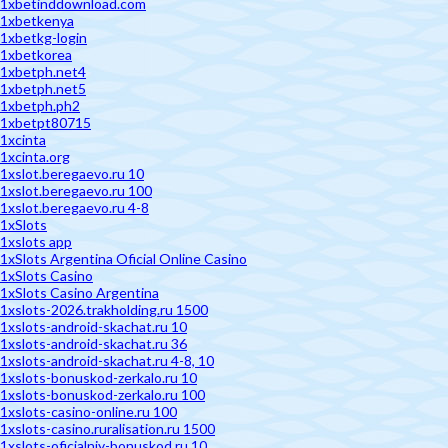
1xbetinddownload.com
1xbetkenya
1xbetkg-login
1xbetkorea
1xbetph.net4
1xbetph.net5
1xbetph.ph2
1xbetpt80715
1xcinta
1xcinta.org
1xslot.beregaevo.ru 10
1xslot.beregaevo.ru 100
1xslot.beregaevo.ru 4-8
1xSlots
1xslots app
1xSlots Argentina Oficial Online Casino
1xSlots Casino
1xSlots Casino Argentina
1xslots-2026.trakholding.ru 1500
1xslots-android-skachat.ru 10
1xslots-android-skachat.ru 36
1xslots-android-skachat.ru 4-8, 10
1xslots-bonuskod-zerkalo.ru 10
1xslots-bonuskod-zerkalo.ru 100
1xslots-casino-online.ru 100
1xslots-casino.ruralisation.ru 1500
1xslots-oficialniy-bonuskod.ru 10