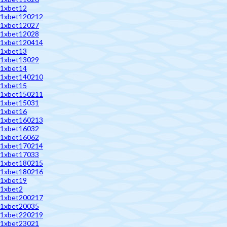
1xbet12
1xbet120212
1xbet12027
1xbet12028
1xbet120414
1xbet13
1xbet13029
1xbet14
1xbet140210
1xbet15
1xbet150211
1xbet15031
1xbet16
1xbet160213
1xbet16032
1xbet16062
1xbet170214
1xbet17033
1xbet180215
1xbet180216
1xbet19
1xbet2
1xbet200217
1xbet20035
1xbet220219
1xbet23021