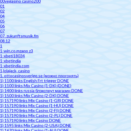
00vegasino casino200
01
02
04
05
06
07
07. zukunftsmusik.fm
08.12
1
1-win.co.mzapp z3
1-xbeti18034
1-xbetindia
1-xbetindia.com
1,lolajack, casino
1. ottocasinosverige.se (можно прогонять)
1) 1100 links English Frt trigger DONE
1) 1100 links Mix Casino (1-DK) (DONE)
1) 1400 links russia блэкспрут магазин DONE
1) 1500 links Mix Casino (2-DK) DONE
1) 157190 links Mix Casino (1-GR) DONE
1) 157190 links Mix Casino (1-HU) DONE
1) 157190 links Mix Casino (2-FI) DONE
1) 157190 links Mix Casino (2-PL) DONE
1) 157190 links Mix Casino DONE
1) 1595 links Mix Casino (2-USA) DONE
1) 1670 links Mix Casino (1-AU) DONE