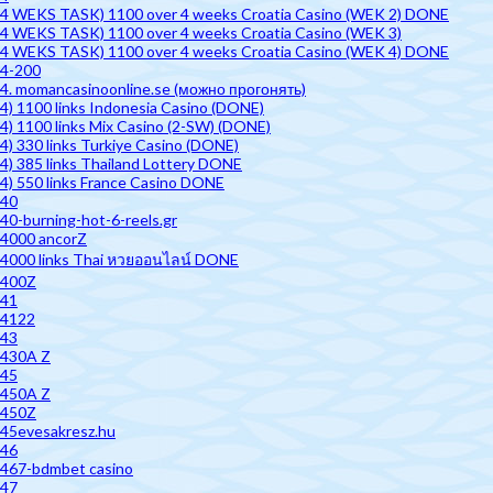
4 WEKS TASK) 1100 over 4 weeks Croatia Casino (WEK 2) DONE
4 WEKS TASK) 1100 over 4 weeks Croatia Casino (WEK 3)
4 WEKS TASK) 1100 over 4 weeks Croatia Casino (WEK 4) DONE
4-200
4. momancasinoonline.se (можно прогонять)
4) 1100 links Indonesia Casino (DONE)
4) 1100 links Mix Casino (2-SW) (DONE)
4) 330 links Turkiye Casino (DONE)
4) 385 links Thailand Lottery DONE
4) 550 links France Casino DONE
40
40-burning-hot-6-reels.gr
4000 ancorZ
4000 links Thai หวยออนไลน์ DONE
400Z
41
4122
43
430A Z
45
450A Z
450Z
45evesakresz.hu
46
467-bdmbet casino
47