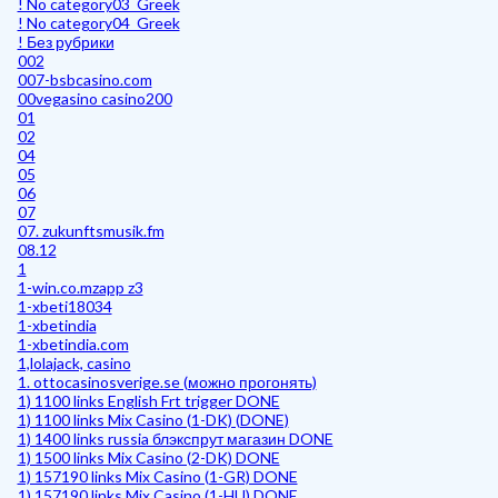
! No category03_Greek
! No category04_Greek
! Без рубрики
002
007-bsbcasino.com
00vegasino casino200
01
02
04
05
06
07
07. zukunftsmusik.fm
08.12
1
1-win.co.mzapp z3
1-xbeti18034
1-xbetindia
1-xbetindia.com
1,lolajack, casino
1. ottocasinosverige.se (можно прогонять)
1) 1100 links English Frt trigger DONE
1) 1100 links Mix Casino (1-DK) (DONE)
1) 1400 links russia блэкспрут магазин DONE
1) 1500 links Mix Casino (2-DK) DONE
1) 157190 links Mix Casino (1-GR) DONE
1) 157190 links Mix Casino (1-HU) DONE