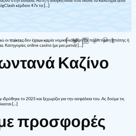
αζίνο στην ελλάδα. Αυτή η ανάγκη είναι που έκανε τα καλύτερα ξένα
igClash κέρδισε 47x το […]
ώ οι παίκτες δεν έχουν καμία νομική κάλυψη σε περίπτωση απάτης ή
a
Contact
Sitemap
Κατηγορίες online casino (με μια ματιά) […]
 Ζωντανά Καζίνο
ρύθηκε το 2023 και ξεχωρίζει για την ασφάλεια του. Ας δούμε τις
ειται […]
6 με προσφορές