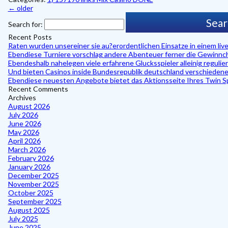
←
older
Search for:
Recent Posts
Raten wurden unsereiner sie au?erordentlichen Einsatze in einem live 
Ebendiese Turniere vorschlag andere Abenteuer ferner die Gewinnch
Ebendeshalb nahelegen viele erfahrene Glucksspieler alleinig reguli
Und bieten Casinos inside Bundesrepublik deutschland verschieden
Ebendiese neuesten Angebote bietet das Aktionsseite Ihres Twin Sp
Recent Comments
Archives
August 2026
July 2026
June 2026
May 2026
April 2026
March 2026
February 2026
January 2026
December 2025
November 2025
October 2025
September 2025
August 2025
July 2025
June 2025