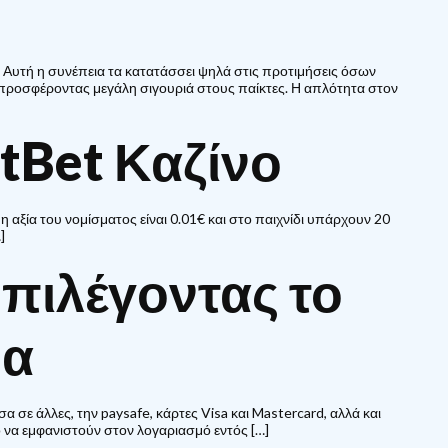
 Αυτή η συνέπεια τα κατατάσσει ψηλά στις προτιμήσεις όσων
 προσφέροντας μεγάλη σιγουριά στους παίκτες. Η απλότητα στον
tBet Καζίνο
η αξία του νομίσματος είναι 0.01€ και στο παιχνίδι υπάρχουν 20
]
Επιλέγοντας το
δα
 σε άλλες, την paysafe, κάρτες Visa και Mastercard, αλλά και
ιο να εμφανιστούν στον λογαριασμό εντός […]