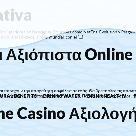
ativa
e los jugadores en Nicaragua. Empresas como NetEnt, Evolution y Pragmatic
popularidad crece, a nivel mundial, con el […]
 Αξιόπιστα Online
αι παρέχουν την απαραίτητη ασφάλεια σε εσάς. Θα βρείτε όλες τις απαντήσ
URAL BENEFITS
DRINK 3 WATER
DRINK HEALTHY
 κινητό και η γενικότερη παικτική εμπειρία. Πόσα τραπέζια προσφέρει, π
ne Casino Αξιολογή