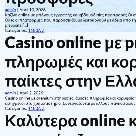
admin
|
April 10, 2026
Καζίνο online με μπόνους εγγραφής και εβδομαδιαίες προσφορές Οι ανα
Όλες οι πλατφόρμες που παρουσιάζουμε λειτουργούν με άδεια από τη
μπορείτε […]
Categories:
1180A Z
Casino online με
Home
Find 3
3 Natural Benefits
Drink 3 Water
πληρωμές και κορ
παίκτες στην Ελ
admin
|
April 2, 2026
Casino online με premium υπηρεσίες, άμεσες πληρωμές και κορυφαία π
εισηγμένοι στο χρηματιστήριο. Συνεργάζονται με άλλους παγκόσμιους κ
Categories:
1180A Z
Καλύτερα online 