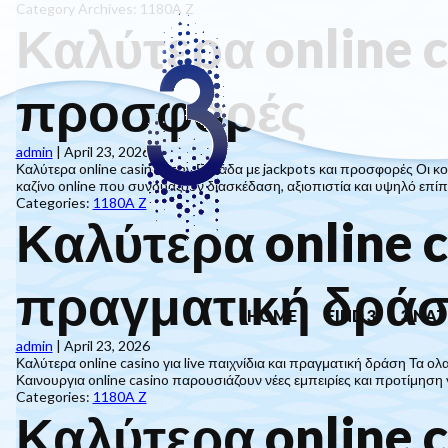
Category Archives: 1180A Z
Καλύτερα online c
προσφορές
admin
|
April 23, 2026
Καλύτερα online casino στην Ελλάδα με jackpots και προσφορές Οι κορ
καζίνο online που συνδυάζουν διασκέδαση, αξιοπιστία και υψηλό επίπ
Categories:
1180A Z
Καλύτερα online ca
πραγματική δρά
HOME
FIND 3
3 NAT
admin
|
April 23, 2026
Καλύτερα online casino για live παιχνίδια και πραγματική δράση Τα ολ
Καινουργια online casino παρουσιάζουν νέες εμπειρίες και προτίμηση 
Categories:
1180A Z
Καλύτερα online 