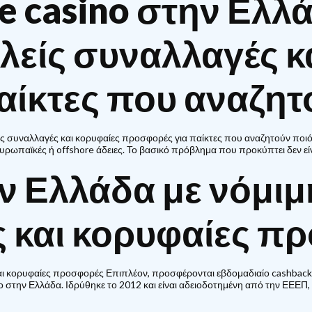
e casino στην Ελλ
είς συναλλαγές κα
αίκτες που αναζητ
ίς συναλλαγές και κορυφαίες προσφορές για παίκτες που αναζητούν ποι
ευρωπαϊκές ή offshore άδειες. Το βασικό πρόβλημα που προκύπτει δεν είν
ην Ελλάδα με νόμι
ς και κορυφαίες π
αι κορυφαίες προσφορές Επιπλέον, προσφέρονται εβδομαδιαίο cashback
ο στην Ελλάδα. Ιδρύθηκε το 2012 και είναι αδειοδοτημένη από την ΕΕΕΠ