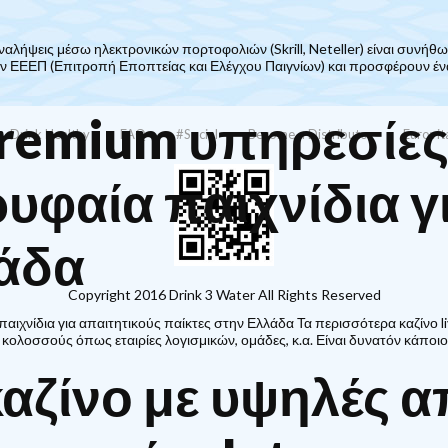
λήψεις μέσω ηλεκτρονικών πορτοφολιών (Skrill, Neteller) είναι συνήθως
ν ΕΕΕΠ (Επιτροπή Εποπτείας και Ελέγχου Παιγνίων) και προσφέρουν έν
 premium υπηρεσίες
Drink Healthy
FAQ
#Social
Become a Distributor
Eurovit
υφαία παιχνίδια γ
λάδα
Copyright 2016 Drink 3 Water All Rights Reserved
αιχνίδια για απαιτητικούς παίκτες στην Ελλάδα Τα περισσότερα καζίνο l
ολοσσούς όπως εταιρίες λογισμικών, ομάδες, κ.α. Είναι δυνατόν κάποιος 
καζίνο με υψηλές α