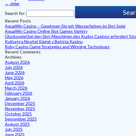
←
older
Search for:
Recent Posts
AquaWin Casino – Gewinnen Sie mit Wasserfarben im Slot Spiel
AquaWin Casino Online Slot Games Variety
Glücksspiel bei den Slot-Maschinen des Kudos Casinos erfordert Str
Kulturní a Nositel Kázně v Betista Kasinu
Roby Casino Game Strategies and Winning Techniques
Recent Comments
Archives
August 2026
July 2026
June 2026
May 2026
April 2026
March 2026
February 2026
January 2026
December 2025
November 2025
October 2025
September 2025
August 2025
July 2025
June 2025