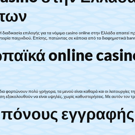
άτων
διαδικασία επιλογής για τα νόμιμα casino online στην Ελλάδα απαιτεί 
ειρία παιχνιδιού. Επίσης, πατώντας σε κάποια από τα διαφημιστικά banne
αϊκά online casino
νίδια φορτώνουν πολύ γρήγορα, τα μενού είναι καθαρά και οι λειτουργίες 
κριση εξακολουθούν να είναι υψηλές, χωρίς καθυστερήσεις. Με αυτόν τον τ
 μπόνους εγγραφής