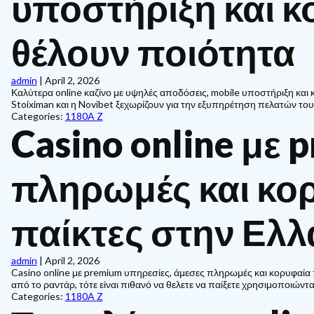
υποστήριξη και κο
θέλουν ποιότητα
admin
|
April 2, 2026
Καλύτερα online καζίνο με υψηλές αποδόσεις, mobile υποστήριξη και 
Stoiximan και η Novibet ξεχωρίζουν για την εξυπηρέτηση πελατών τ
Categories:
1180A Z
Casino online με
πληρωμές και κορ
παίκτες στην Ελ
admin
|
April 2, 2026
Casino online με premium υπηρεσίες, άμεσες πληρωμές και κορυφαία πα
από το ραντάρ, τότε είναι πιθανό να θελετε να παίξετε χρησιμοποιών
Categories:
1180A Z