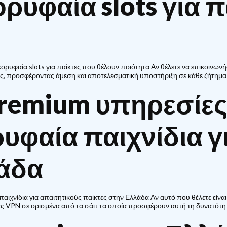
ρυφαία slots για 
κορυφαία slots για παίκτες που θέλουν ποιότητα Αν θέλετε να επικοινων
ους, προσφέροντας άμεση και αποτελεσματική υποστήριξη σε κάθε ζήτημ
 premium υπηρεσίες
υφαία παιχνίδια γ
λάδα
ιχνίδια για απαιτητικούς παίκτες στην Ελλάδα Αν αυτό που θέλετε είναι 
τας VPN σε ορισμένα από τα σάιτ τα οποία προσφέρουν αυτή τη δυνατότητ