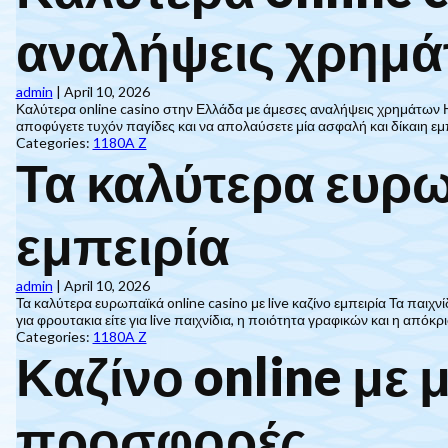
αναλήψεις χρημ
admin
|
April 10, 2026
Καλύτερα online casino στην Ελλάδα με άμεσες αναλήψεις χρημάτων Η 
αποφύγετε τυχόν παγίδες και να απολαύσετε μία ασφαλή και δίκαιη εμπ
Categories:
1180A Z
Τα καλύτερα ευρωπ
εμπειρία
admin
|
April 10, 2026
Τα καλύτερα ευρωπαϊκά online casino με live καζίνο εμπειρία Τα παιχ
για φρουτακια είτε για live παιχνίδια, η ποιότητα γραφικών και η από
Categories:
1180A Z
Καζίνο online με
προσφορές