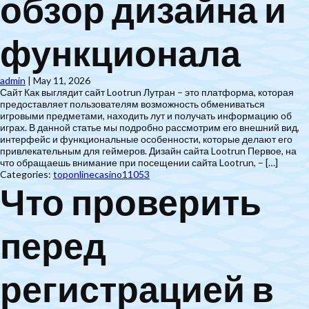
обзор дизайна и
функционала
admin
|
May 11, 2026
Сайт Как выглядит сайт Lootrun Лутран – это платформа, которая
предоставляет пользователям возможность обмениваться
игровыми предметами, находить лут и получать информацию об
играх. В данной статье мы подробно рассмотрим его внешний вид,
интерфейс и функциональные особенности, которые делают его
привлекательным для геймеров. Дизайн сайта Lootrun Первое, на
что обращаешь внимание при посещении сайта Lootrun, – […]
Categories:
toponlinecasino11053
Что проверить
перед
регистрацией в