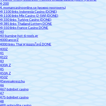
4-200
4. momancasinoonline.se (можно прогонять)
4) 1100 links Indonesia Casino (DONE)
4) 1100 links Mix Casino (2-SW) (DONE)
4) 330 links Turkiye Casino (DONE)
4) 385 links Thailand Lottery DONE
4) 550 links France Casino DONE
40
40-burning-hot-6-reels.gr
4000 ancorZ
4000 links Thai หวยออนไลน์ DONE
400Z
41
4122
43
430A Z
45
450A Z
450Z
45evesakresz.hu
46
467-bdmbet casino
47
475-bdmbet casino
48
489-aphrodite casino