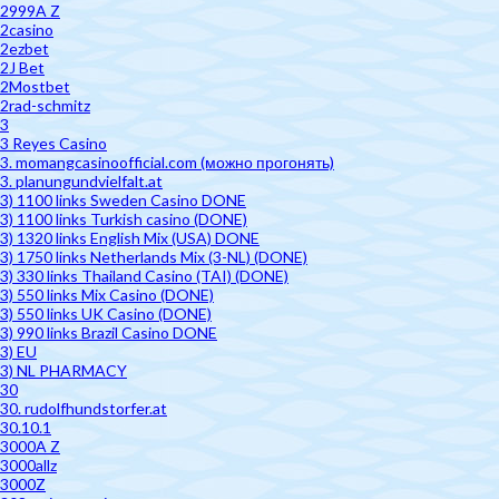
2999A Z
2casino
2ezbet
2J Bet
2Mostbet
2rad-schmitz
3
3 Reyes Casino
3. momangcasinoofficial.com (можно прогонять)
3. planungundvielfalt.at
3) 1100 links Sweden Casino DONE
3) 1100 links Turkish casino (DONE)
3) 1320 links English Mix (USA) DONE
3) 1750 links Netherlands Mix (3-NL) (DONE)
3) 330 links Thailand Casino (TAI) (DONE)
3) 550 links Mix Casino (DONE)
3) 550 links UK Casino (DONE)
3) 990 links Brazil Casino DONE
3) EU
3) NL PHARMACY
30
30. rudolfhundstorfer.at
30.10.1
3000A Z
3000allz
3000Z