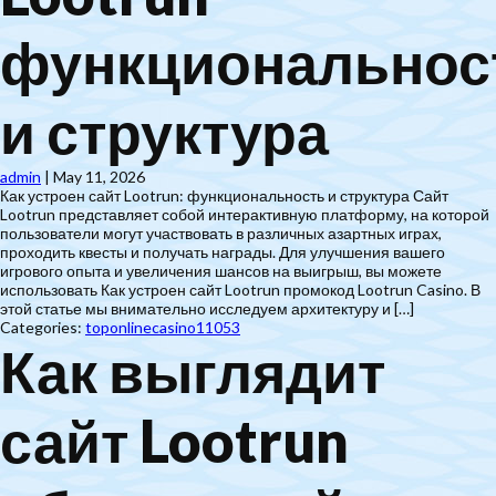
функциональнос
и структура
admin
|
May 11, 2026
Как устроен сайт Lootrun: функциональность и структура Сайт
Lootrun представляет собой интерактивную платформу, на которой
пользователи могут участвовать в различных азартных играх,
проходить квесты и получать награды. Для улучшения вашего
игрового опыта и увеличения шансов на выигрыш, вы можете
использовать Как устроен сайт Lootrun промокод Lootrun Casino. В
этой статье мы внимательно исследуем архитектуру и […]
Categories:
toponlinecasino11053
Как выглядит
сайт Lootrun