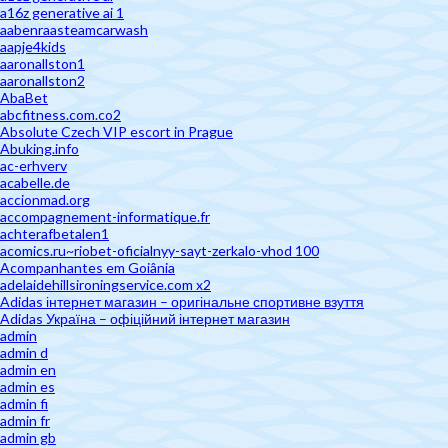
a16z generative ai 1
aabenraasteamcarwash
aapje4kids
aaronallston1
aaronallston2
AbaBet
abcfitness.com.co2
Absolute Czech VIP escort in Prague
Abuking.info
ac-erhverv
acabelle.de
accionmad.org
accompagnement-informatique.fr
achterafbetalen1
acomics.ru~riobet-oficialnyy-sayt-zerkalo-vhod 100
Acompanhantes em Goiânia
adelaidehillsironingservice.com x2
Adidas інтернет магазин – оригінальне спортивне взуття
Adidas Україна – офіційний інтернет магазин
admin
admin d
admin en
admin es
admin fi
admin fr
admin gb