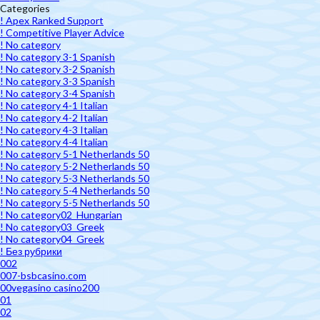
Categories
! Apex Ranked Support
! Competitive Player Advice
! No category
! No category 3-1 Spanish
! No category 3-2 Spanish
! No category 3-3 Spanish
! No category 3-4 Spanish
! No category 4-1 Italian
! No category 4-2 Italian
! No category 4-3 Italian
! No category 4-4 Italian
! No category 5-1 Netherlands 50
! No category 5-2 Netherlands 50
! No category 5-3 Netherlands 50
! No category 5-4 Netherlands 50
! No category 5-5 Netherlands 50
! No category02_Hungarian
! No category03_Greek
! No category04_Greek
! Без рубрики
002
007-bsbcasino.com
00vegasino casino200
01
02