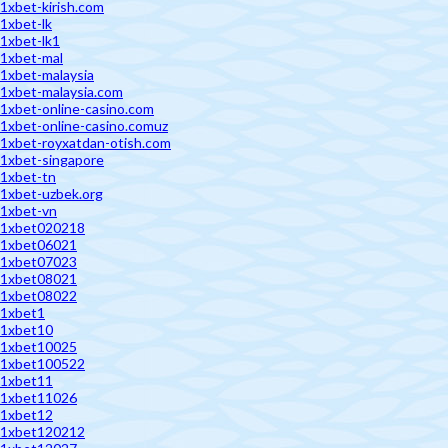
1xbet-kirish.com
1xbet-lk
1xbet-lk1
1xbet-mal
1xbet-malaysia
1xbet-malaysia.com
1xbet-online-casino.com
1xbet-online-casino.comuz
1xbet-royxatdan-otish.com
1xbet-singapore
1xbet-tn
1xbet-uzbek.org
1xbet-vn
1xbet020218
1xbet06021
1xbet07023
1xbet08021
1xbet08022
1xbet1
1xbet10
1xbet10025
1xbet100522
1xbet11
1xbet11026
1xbet12
1xbet120212