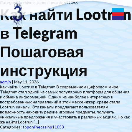
Category Archives: toponlinecasino11053
Как найти Lootrun
в Telegram
Пошаговая
инструкция
admin
|
May 11, 2026
Как найти Lootrun в Telegram В современном цифровом мире
Telegram стал одной из самых популярных платформ для общения
и обмена информацией. Одним из наиболее интересных и
востребованных направлений в этой мессенджер-среде стали
Lootrun-каналы. Эти каналы предлагают пользователям
возможность находить редкие игровые предметы, получать
уникальные предложения и участвовать в различных акциях. Но как
же найти Lootrun […]
Categories:
toponlinecasino11053