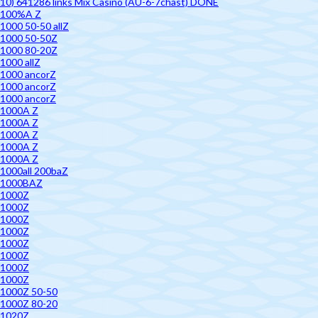
10) 641286 links Mix Casino (AU-6-7chast) DONE
100%A Z
1000 50-50 allZ
1000 50-50Z
1000 80-20Z
1000 allZ
1000 ancorZ
1000 ancorZ
1000 ancorZ
1000A Z
1000A Z
1000A Z
1000A Z
1000A Z
1000all 200baZ
1000BAZ
1000Z
1000Z
1000Z
1000Z
1000Z
1000Z
1000Z
1000Z
1000Z 50-50
1000Z 80-20
1020Z