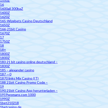
1550Z
16
1600all 300baZ
1600Z
1620Z
165-Wizebets Casino Deutschland
1650Z
166-21bit Casino
1670Z
17
1750Z
18
18+
1800Z
1800Z
183 21 bit casino online deutschland –
1830Z
185 – alexander casino
187 —0
1870 links Mix Casino (IT)
188 21bit Casino Promo Code –
19
190 21bit Casino App herunterladen –
1919womans.com 1000
1990Z
1bet210218
1betcasino.de