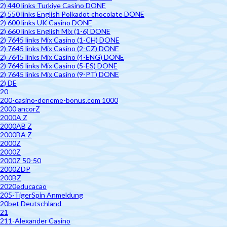
2) 440 links Turkiye Casino DONE
2) 550 links English Polkadot chocolate DONE
2) 600 links UK Casino DONE
2) 660 links English Mix (1-6) DONE
2) 7645 links Mix Casino (1-CH) DONE
2) 7645 links Mix Casino (2-CZ) DONE
2) 7645 links Mix Casino (4-ENG) DONE
2) 7645 links Mix Casino (5-ES) DONE
2) 7645 links Mix Casino (9-PT) DONE
2) DE
20
200-casino-deneme-bonus.com 1000
2000 ancorZ
2000A Z
2000AB Z
2000BA Z
2000Z
2000Z
2000Z 50-50
2000ZDP
200BZ
2020educacao
205-TigerSpin Anmeldung
20bet Deutschland
21
211-Alexander Casino