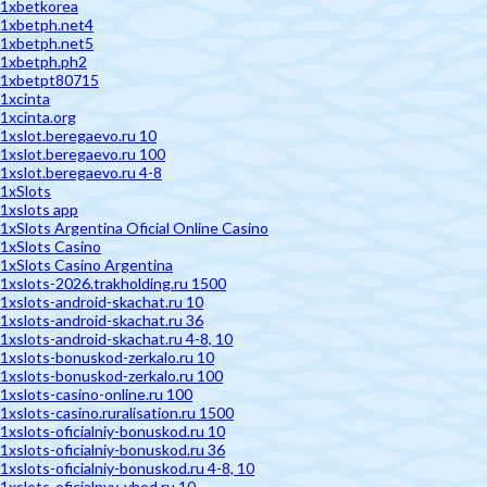
1xbetkorea
1xbetph.net4
1xbetph.net5
1xbetph.ph2
1xbetpt80715
1xcinta
1xcinta.org
1xslot.beregaevo.ru 10
1xslot.beregaevo.ru 100
1xslot.beregaevo.ru 4-8
1xSlots
1xslots app
1xSlots Argentina Oficial Online Casino
1xSlots Casino
1xSlots Casino Argentina
1xslots-2026.trakholding.ru 1500
1xslots-android-skachat.ru 10
1xslots-android-skachat.ru 36
1xslots-android-skachat.ru 4-8, 10
1xslots-bonuskod-zerkalo.ru 10
1xslots-bonuskod-zerkalo.ru 100
1xslots-casino-online.ru 100
1xslots-casino.ruralisation.ru 1500
1xslots-oficialniy-bonuskod.ru 10
1xslots-oficialniy-bonuskod.ru 36
1xslots-oficialniy-bonuskod.ru 4-8, 10
1xslots-oficialnyy-vhod.ru 10