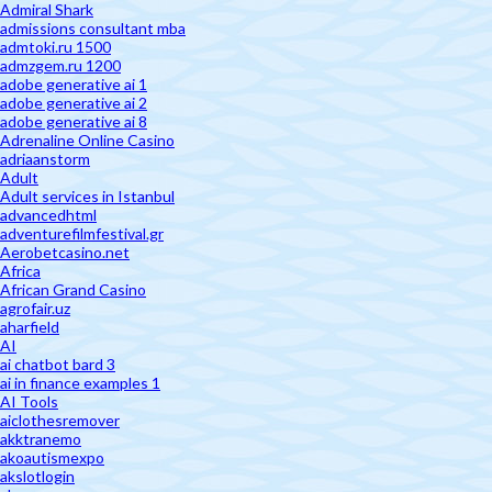
Admiral Shark
admissions consultant mba
admtoki.ru 1500
admzgem.ru 1200
adobe generative ai 1
adobe generative ai 2
adobe generative ai 8
Adrenaline Online Casino
adriaanstorm
Adult
Adult services in Istanbul
advancedhtml
adventurefilmfestival.gr
Aerobetcasino.net
Africa
African Grand Casino
agrofair.uz
aharfield
AI
ai chatbot bard 3
ai in finance examples 1
AI Tools
aiclothesremover
akktranemo
akoautismexpo
akslotlogin