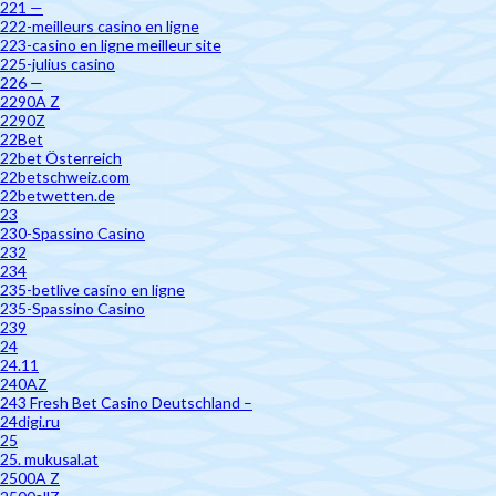
221 —
222-meilleurs casino en ligne
223-casino en ligne meilleur site
225-julius casino
226 —
2290A Z
2290Z
22Bet
22bet Österreich
22betschweiz.com
22betwetten.de
23
230-Spassino Casino
232
234
235-betlive casino en ligne
235-Spassino Casino
239
24
24.11
240AZ
243 Fresh Bet Casino Deutschland –
24digi.ru
25
25. mukusal.at
2500A Z