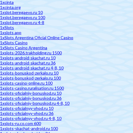
1xcinta
1xcinta.org
1xslot.beregaevo.ru 10
1xslot.beregaevo.ru 100
1xslot.beregaevo.ru 4-8
1xSlots
1xslots app
1xSlots Argentina Oficial Online Casino
1xSlots Casino
1xSlots Casino Argentina
1xslots-2026.trakholding.ru 1500
1xslots-android-skachat.ru 10
1xslots-android-skachat.ru 36
1xslots-android-skachat.ru 4-8, 10
1xslots-bonuskod-zerkalo.ru 10
1xslots-bonuskod-zerkalo.ru 100
1xslots-casino-online.ru 100
1xslots-casino.ruralisation.ru 1500
1xslots-oficialniy-bonuskod.ru 10
1xslots-oficialniy-bonuskod.ru 36
1xslots-oficialniy-bonuskod.ru 4-8, 10
1xslots-oficialnyy-vhod.ru 10
1xslots-oficialnyy-vhod.ru 36
1xslots-oficialnyy-vhod.ru 4-8, 10
1xslots-ru.co.com 600
1xslots-skachat-android.ru 100