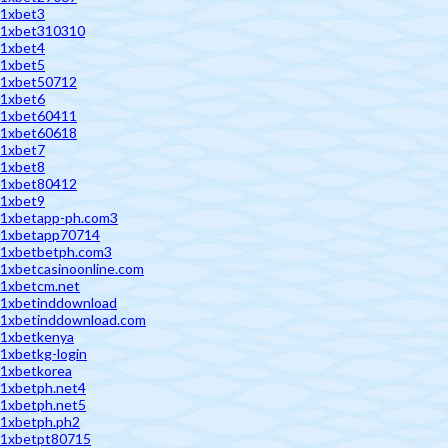
1xbet3
1xbet310310
1xbet4
1xbet5
1xbet50712
1xbet6
1xbet60411
1xbet60618
1xbet7
1xbet8
1xbet80412
1xbet9
1xbetapp-ph.com3
1xbetapp70714
1xbetbetph.com3
1xbetcasinoonline.com
1xbetcm.net
1xbetinddownload
1xbetinddownload.com
1xbetkenya
1xbetkg-login
1xbetkorea
1xbetph.net4
1xbetph.net5
1xbetph.ph2
1xbetpt80715