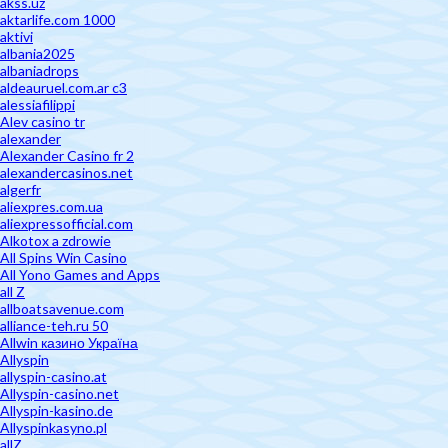
akss.uz
aktarlife.com 1000
aktivi
albania2025
albaniadrops
aldeauruel.com.ar c3
alessiafilippi
Alev casino tr
alexander
Alexander Casino fr 2
alexandercasinos.net
algerfr
aliexpres.com.ua
aliexpressofficial.com
Alkotox a zdrowie
All Spins Win Casino
All Yono Games and Apps
all Z
allboatsavenue.com
alliance-teh.ru 50
Allwin казино Україна
Allyspin
allyspin-casino.at
Allyspin-casino.net
Allyspin-kasino.de
Allyspinkasyno.pl
allZ