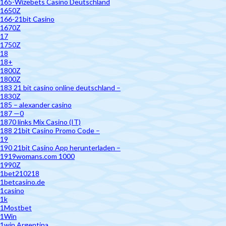
165-Wizebets Casino Deutschland
1650Z
166-21bit Casino
1670Z
17
1750Z
18
18+
1800Z
1800Z
183 21 bit casino online deutschland –
1830Z
185 – alexander casino
187 —0
1870 links Mix Casino (IT)
188 21bit Casino Promo Code –
19
190 21bit Casino App herunterladen –
1919womans.com 1000
1990Z
1bet210218
1betcasino.de
1casino
1k
1Mostbet
1Win
1win Argentina