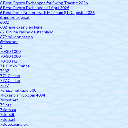
6 Best Crypto Exchanges for Swing Trading 2026
6 Best Crypto Exchanges of April 2026
6 Best Forex Brokers with Minimum $1 Deposit ️ 2026
6. muu-design.at
600Z
602 nine casino en ligne
62-Online casino deutschland
679 millionz casino
6Mostbet
7
70-30 1000
70-30 1000
70-30 allZ
71-Plinko France
750Z
771 Casino
777 Casino
7c77
7enazametku.ru 500
7kcasinojam.co.com 4004
7Mostbet
7Slots
7slots.ca
7slots.it
7slots.nl
7slotscasino.uk