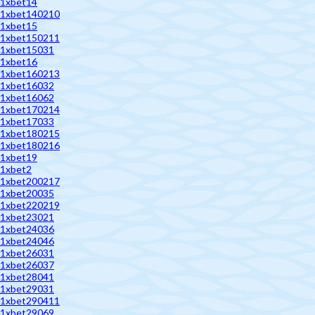
1xbet14
1xbet140210
1xbet15
1xbet150211
1xbet15031
1xbet16
1xbet160213
1xbet16032
1xbet16062
1xbet170214
1xbet17033
1xbet180215
1xbet180216
1xbet19
1xbet2
1xbet200217
1xbet20035
1xbet220219
1xbet23021
1xbet24036
1xbet24046
1xbet26031
1xbet26037
1xbet28041
1xbet29031
1xbet290411
1xbet29069