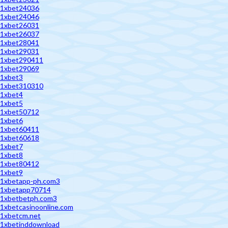
1xbet24036
1xbet24046
1xbet26031
1xbet26037
1xbet28041
1xbet29031
1xbet290411
1xbet29069
1xbet3
1xbet310310
1xbet4
1xbet5
1xbet50712
1xbet6
1xbet60411
1xbet60618
1xbet7
1xbet8
1xbet80412
1xbet9
1xbetapp-ph.com3
1xbetapp70714
1xbetbetph.com3
1xbetcasinoonline.com
1xbetcm.net
1xbetinddownload