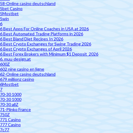
58-Online casino deutschland
5bet Casino
5Mostbet
5win
6
6 Best Apps For Online Coaches in USA at 2026
6 Best Automated Trading Platforms in 2026
6 Best Bland Diet Recipes In 2026
6 Best Crypto Exchanges for Swing Trading 2026
6 Best Crypto Exchanges of April 2026
6 Best Forex Brokers with Minimum $1 Deposit ️ 2026
6. muu-design.at
600Z
602 nine casino en ligne
62-Online casino deutschland
679 millionz casino
6Mostbet
7
70-30 1000
70-30 1000
70-30 allZ
71-Plinko France
750Z
771 Casino
777 Casino
7c77