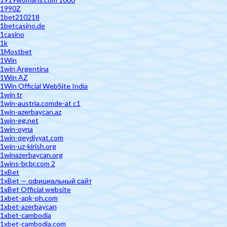
1990Z
1bet210218
1betcasino.de
1casino
1k
1Mostbet
1Win
1win Argentina
1Win AZ
1Win Official WebSite India
1win tr
1win-austria.comde-at c1
1win-azerbaycan.az
1win-eg.net
1win-oyna
1win-qeydiyyat.com
1win-uz-kirish.org
1winazerbaycan.org
1wins-br.br.com 2
1xBet
1xBet — официальный сайт
1xBet Official website
1xbet-apk-ph.com
1xbet-azerbaycan
1xbet-cambodia
1xbet-cambodia.com