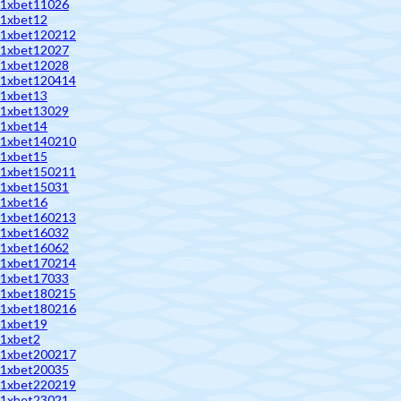
1xbet11026
1xbet12
1xbet120212
1xbet12027
1xbet12028
1xbet120414
1xbet13
1xbet13029
1xbet14
1xbet140210
1xbet15
1xbet150211
1xbet15031
1xbet16
1xbet160213
1xbet16032
1xbet16062
1xbet170214
1xbet17033
1xbet180215
1xbet180216
1xbet19
1xbet2
1xbet200217
1xbet20035
1xbet220219
1xbet23021