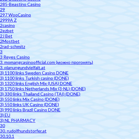
285-Beastino Casino
29
297 WooCasino
2999A Z
2casino
2ezbet
2J Bet
2Mostbet
2rad-schmitz
3
3 Reyes Casino
3. momangcasinoofficial.com (можно прогонять)
3. planungundvielfalt.at
3) 1100 links Sweden Casino DONE
3) 1100 links Turkish casino (DONE)
3) 1320 links English Mix (USA) DONE
3) 1750 links Netherlands Mix (3-NL) (DONE)
3) 330 links Thailand Casino (TAI) (DONE)
3) 550 links Mix Casino (DONE)
3) 550 links UK Casino (DONE)
3) 990 links Brazil Casino DONE
3) EU
3) NL PHARMACY
30
30. rudolfhundstorfer.at
30.10.1