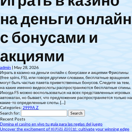
на деньги онлайн
с бонусами и
акциями
admin
|
May 28, 2026
Играть в казино на деньги онлайн с бонусами и акциями Фриспины
(free spins, FS), или говоря другими словами, бесплатные вращения
могут быть частью пакета приветственных бонусов. Следите за тем,
на какие именно видеослоты распространяются бесплатные спины.
Иногда FS можно воспользоваться на всех представленных игровых
автоматах, но бывает, что предложение распространяется только на
какие-то определенные слоты. […]
Categories:
2999A Z
Search for:
Recent Posts
Domina el casino en vivo tu guía para las reglas del juego
Uncover the excitement of 바카라 라이브: cultivate your winning edge