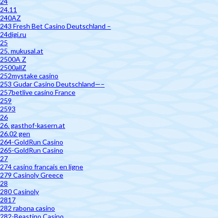
24
24.11
240AZ
243 Fresh Bet Casino Deutschland –
24digi.ru
25
25. mukusal.at
2500A Z
2500allZ
252mystake casino
253 Gudar Casino Deutschland—–
257betlive casino France
259
2593
26
26. gasthof-kasern.at
26.02 gen
264-GoldRun Casino
265-GoldRun Casino
27
274 casino francais en ligne
279 Casinoly Greece
28
280 Casinoly
2817
282 rabona casino
282-Beastino Casino