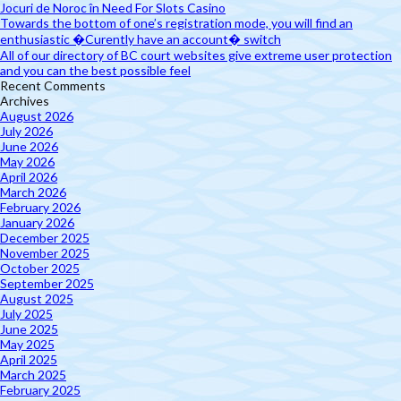
Jocuri de Noroc în Need For Slots Casino
Towards the bottom of one’s registration mode, you will find an
enthusiastic �Curently have an account� switch
All of our directory of BC court websites give extreme user protection
and you can the best possible feel
Recent Comments
Archives
August 2026
July 2026
June 2026
May 2026
April 2026
March 2026
February 2026
January 2026
December 2025
November 2025
October 2025
September 2025
August 2025
July 2025
June 2025
May 2025
April 2025
March 2025
February 2025