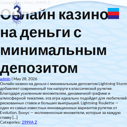
Category Archives: 2999A Z
Онлайн казино
на деньги с
минимальным
депозитом
admin
|
May 28, 2026
Онлайн казино на деньги с минимальным депозитом Lightning Storm
добавляет современный ток напруги к классической рулетке.
Благодаря усиленным множителям, динамичной графике и
атмосферной тематике, эта игра идеально подойдет для любителей
рискованных ставок и больших выигрышей. Lightning Roulette —
один из самых известных инновационных вариантов рулетки от
Evolution. Бонус — молниеносные множители, которые за каждую
ставку […]
Categories:
2999A Z