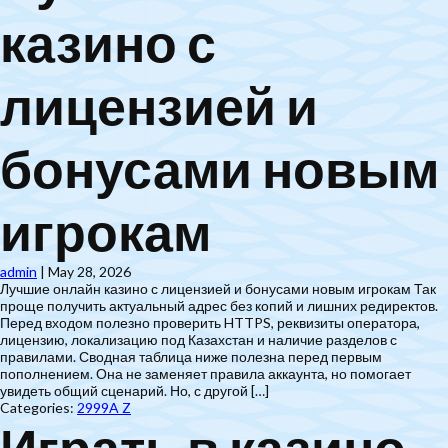
казино с
лицензией и
бонусами новым
игрокам
admin
|
May 28, 2026
Лучшие онлайн казино с лицензией и бонусами новым игрокам Так
проще получить актуальный адрес без копий и лишних редиректов.
Перед входом полезно проверить HTTPS, реквизиты оператора,
лицензию, локализацию под Казахстан и наличие разделов с
правилами. Сводная таблица ниже полезна перед первым
пополнением. Она не заменяет правила аккаунта, но помогает
увидеть общий сценарий. Но, с другой […]
Categories:
2999A Z
Играть в казино