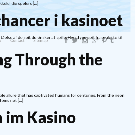
keld, die spelers […]
chancer i kasinoet
else af de spil, du ønsker at spille. Hver type spil, fra roulette til
a
Contact
Sitemap
ng Through the
e allure that has captivated humans for centuries. From the neon
stems not […]
n im Kasino