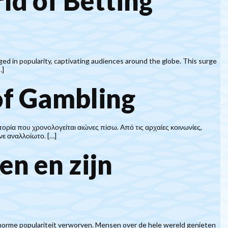
ld of Betting
d in popularity, captivating audiences around the globe. This surge
…]
of Gambling
ορία που χρονολογείται αιώνες πίσω. Από τις αρχαίες κοινωνίες,
νε αναλλοίωτο. […]
en en zijn
enorme populariteit verworven. Mensen over de hele wereld genieten