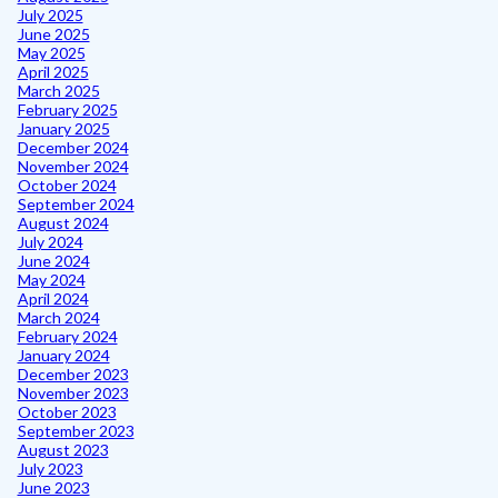
July 2025
June 2025
May 2025
April 2025
March 2025
February 2025
January 2025
December 2024
November 2024
October 2024
September 2024
August 2024
July 2024
June 2024
May 2024
April 2024
March 2024
February 2024
January 2024
December 2023
November 2023
October 2023
September 2023
August 2023
July 2023
June 2023