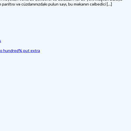
 parıltısı və cüzdanınızdakı pulun sayı, bu məkanın cəlbedici […]
s
two hundred% put extra