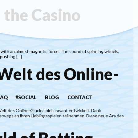
 the Casino
 with an almost magnetic force. The sound of spinning wheels,
 pushing […]
 Welt des Online-
FAQ
#SOCIAL
BLOG
CONTACT
Welt des Online-Glücksspiels rasant entwickelt. Dank
rwegs an ihren Lieblingsspielen teilnehmen. Diese neue Ära des