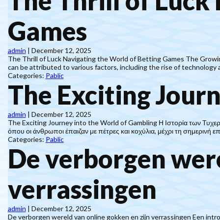
The Thrill of Luck
Games
admin
|
December 12, 2025
The Thrill of Luck Navigating the World of Betting Games The Growin
can be attributed to various factors, including the rise of technology
Categories:
Pablic
The Exciting Jour
admin
|
December 12, 2025
The Exciting Journey into the World of Gambling Η Ιστορία των Τυχερ
όπου οι άνθρωποι έπαιζαν με πέτρες και κοχύλια, μέχρι τη σημερινή επ
Categories:
Pablic
De verborgen were
verrassingen
admin
|
December 12, 2025
De verborgen wereld van online gokken en zijn verrassingen Een int