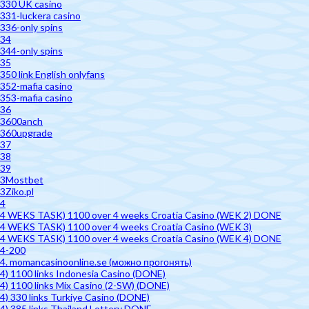
330 UK casino
331-luckera casino
336-only spins
34
344-only spins
35
350 link English onlyfans
352-mafia casino
353-mafia casino
36
3600anch
360upgrade
37
38
39
3Mostbet
3Ziko.pl
4
4 WEKS TASK) 1100 over 4 weeks Croatia Casino (WEK 2) DONE
4 WEKS TASK) 1100 over 4 weeks Croatia Casino (WEK 3)
4 WEKS TASK) 1100 over 4 weeks Croatia Casino (WEK 4) DONE
4-200
4. momancasinoonline.se (можно прогонять)
4) 1100 links Indonesia Casino (DONE)
4) 1100 links Mix Casino (2-SW) (DONE)
4) 330 links Turkiye Casino (DONE)
4) 385 links Thailand Lottery DONE