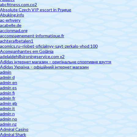
abcfitness.com.co2
Absolute Czech VIP escort in Prague
Abuking.info
ac-erhverv
acabelle.de
accionmad.org
accompagnement-informatique.fr
achterafbetalen1
acomics.ru~riobet-oficialnyy-sayt-zerkalo-vhod 100
Acompanhantes em Goiânia
adelaidehillsironingservice.com x2
Adidas інтернет магазин – оригінальне спортивне взуття
Adidas Україна – офіційний інтернет магазин
admin
admin d
admin en
admin es
admin fi
admin fr
admin gb
admin it
admin n
admin no
admin nz
Admiral Casino
Admiral Shark