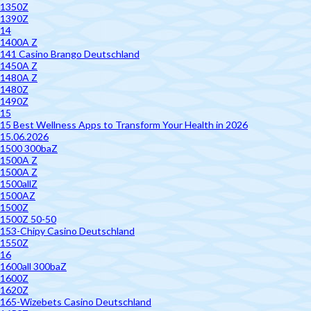
1350Z
1390Z
14
1400A Z
141 Casino Brango Deutschland
1450A Z
1480A Z
1480Z
1490Z
15
15 Best Wellness Apps to Transform Your Health in 2026
15.06.2026
1500 300baZ
1500A Z
1500A Z
1500allZ
1500AZ
1500Z
1500Z 50-50
153-Chipy Casino Deutschland
1550Z
16
1600all 300baZ
1600Z
1620Z
165-Wizebets Casino Deutschland