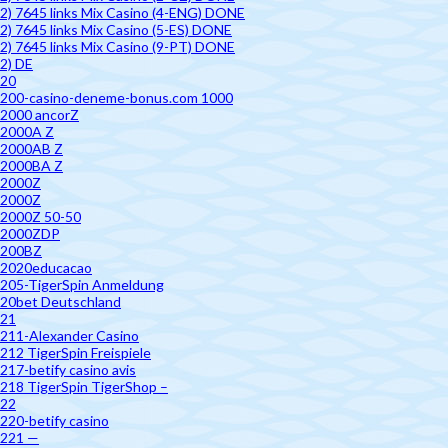
2) 7645 links Mix Casino (4-ENG) DONE
2) 7645 links Mix Casino (5-ES) DONE
2) 7645 links Mix Casino (9-PT) DONE
2) DE
20
200-casino-deneme-bonus.com 1000
2000 ancorZ
2000A Z
2000AB Z
2000BA Z
2000Z
2000Z
2000Z 50-50
2000ZDP
200BZ
2020educacao
205-TigerSpin Anmeldung
20bet Deutschland
21
211-Alexander Casino
212 TigerSpin Freispiele
217-betify casino avis
218 TigerSpin TigerShop –
22
220-betify casino
221 —