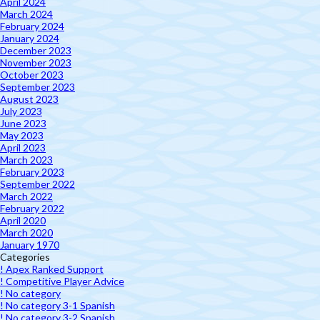
April 2024
March 2024
February 2024
January 2024
December 2023
November 2023
October 2023
September 2023
August 2023
July 2023
June 2023
May 2023
April 2023
March 2023
February 2023
September 2022
March 2022
February 2022
April 2020
March 2020
January 1970
Categories
! Apex Ranked Support
! Competitive Player Advice
! No category
! No category 3-1 Spanish
! No category 3-2 Spanish