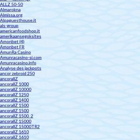
ALLZ 50-50
Almarokna
Almissa.org
Alpaguesthouse.it
als-group
americanfoodshop.it
amerikaansegoksites
Amonbet (4)
Amonbet FR
AmunRa Casino
Amunracasino-si.com
Amunracasino.info
Analyse des jackpots
ancor zebroid 250
ancorallZ
ancorallZ 1000
ancorallZ 10000
ancorallZ 1250
ancorallZ 1400
ancorallZ 1500
ancorallZ 1500
ancorallZ 1500_2
ancorallZ 15000
ancorallZ 15000TR2
ancorallZ 1610
ancorallZ 1610