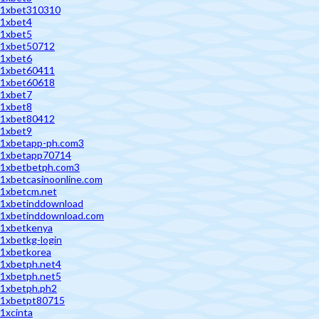
1xbet310310
1xbet4
1xbet5
1xbet50712
1xbet6
1xbet60411
1xbet60618
1xbet7
1xbet8
1xbet80412
1xbet9
1xbetapp-ph.com3
1xbetapp70714
1xbetbetph.com3
1xbetcasinoonline.com
1xbetcm.net
1xbetinddownload
1xbetinddownload.com
1xbetkenya
1xbetkg-login
1xbetkorea
1xbetph.net4
1xbetph.net5
1xbetph.ph2
1xbetpt80715
1xcinta