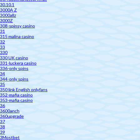
30.10.1
3000A Z
3000allz
3000Z
308-spinsy casino
31
315 malina casino
32
33
330
330 UK casino
331-luckera casino
336-only spins
34
344-only spins
35
350 link English onlyfans
352-mafia casino
353-mafia casino
36
3600anch
360upgrade
37
38
39
3Mostbet