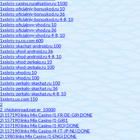
1xslots-casino.ruralisation.ru 1500
1xslots-oficialniy-bonuskod.ru 10
1xslots-oficialniy-bonuskod.ru 36
1xslots-oficialniy-bonuskod.ru 4-8, 10
1xslots-oficialnyy-vhod.ru 10
1xslots-oficialnyy-vhod.ru 36
1xslots-oficialnyy-vhod.ru 4-8, 10
1xslots-ru.co.com 600
1xslots-skachat-android.ru 100
1xslots-vhod-android.ru 36
1xslots-vhod-android.ru 4-8, 10
1xslots-vhod-zerkalo.ru 10
1xslots-vhod-zerkalo.ru 100
1xslots-vhod.ru 10
1xslots-vhod.ru 100
1xslots-zerkalo-skachat.ru 100
1xslots-zerkalo-skachat.ru 36
1xslots-zerkalo-skachat.ru 4-8, 10
1xslots.us.com 150
2
2_chickenroad.net.gr_10000
2) 157190 links Mix Casino (1-FR-DE-GR) DONE
2) 157190 links Mix Casino (1-GR)1
2) 157190 links Mix Casino (1-RO) DONE
2) 157190 links Mix Casino (4-IT-JP-NL) DONE
2) 1980 links Mix Casino (1-ENG) DONE