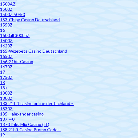
1500AZ
1500Z
1500Z 50-50
153-Chipy Casino Deutschland
1550Z
16
1600all 300baZ
1600Z
1620Z
165-Wizebets Casino Deutschland
1650Z
166-21bit Casino
1670Z
17
1750Z
18
18+
1800Z
1800Z
183 21 bit casino online deutschland –
1830Z
185 – alexander casino
187 —0
1870 links Mix Casino (IT)
188 21bit Casino Promo Code –
19