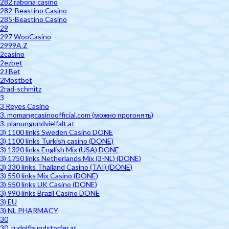
282 rabona casino
282-Beastino Casino
285-Beastino Casino
29
297 WooCasino
2999A Z
2casino
2ezbet
2J Bet
2Mostbet
2rad-schmitz
3
3 Reyes Casino
3. momangcasinoofficial.com (можно прогонять)
3. planungundvielfalt.at
3) 1100 links Sweden Casino DONE
3) 1100 links Turkish casino (DONE)
3) 1320 links English Mix (USA) DONE
3) 1750 links Netherlands Mix (3-NL) (DONE)
3) 330 links Thailand Casino (TAI) (DONE)
3) 550 links Mix Casino (DONE)
3) 550 links UK Casino (DONE)
3) 990 links Brazil Casino DONE
3) EU
3) NL PHARMACY
30
30. rudolfhundstorfer.at