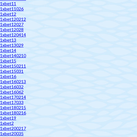
1xbet11
1xbet11026
1xbet12
1xbet120212
1xbet12027
1xbet12028
1xbet120414
1xbet13
1xbet13029
1xbet14
1xbet140210
1xbet15
1xbet150211
1xbet15031
1xbet16
1xbet160213
1xbet16032
1xbet16062
1xbet170214
1xbet17033
1xbet180215
1xbet180216
1xbet19
1xbet2
1xbet200217
1xbet20035