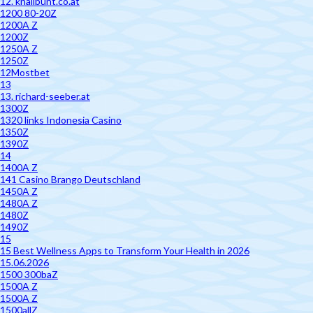
12. knallbunt.co.at
1200 80-20Z
1200A Z
1200Z
1250A Z
1250Z
12Mostbet
13
13. richard-seeber.at
1300Z
1320 links Indonesia Casino
1350Z
1390Z
14
1400A Z
141 Casino Brango Deutschland
1450A Z
1480A Z
1480Z
1490Z
15
15 Best Wellness Apps to Transform Your Health in 2026
15.06.2026
1500 300baZ
1500A Z
1500A Z
1500allZ