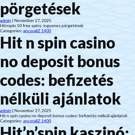
pörgetések
admin
|
November 27, 2025
Hitnspin 50 free spins: ingyenes pörgetések
Categories:
ancorallZ 1400
Hit n spin casino
no deposit bonus
codes: befizetés
nélküli ajánlatok
admin
|
November 27, 2025
Hit n spin casino no deposit bonus codes: befizetés nélküli ajánlatok
Categories:
ancorallZ 1400
Hit’n’spin kaszinó: