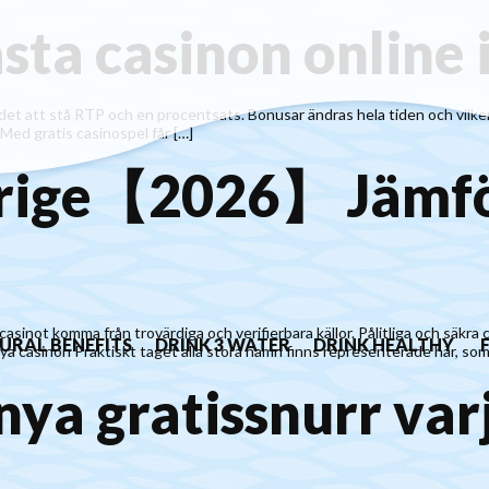
sta casinon online 
det att stå RTP och en procentsats. Bonusar ändras hela tiden och vilke
Med gratis casinospel får […]
erige【2026】 Jämfö
t komma från trovärdiga och verifierbara källor. Pålitliga och säkra casi
URAL BENEFITS
DRINK 3 WATER
DRINK HEALTHY
ya casinon Praktiskt taget alla stora namn finns representerade här, som
ya gratissnurr varj