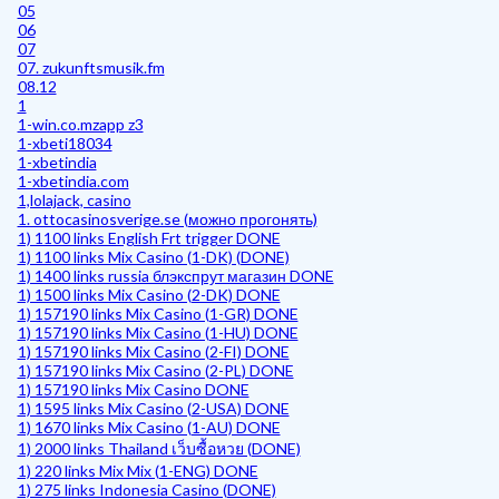
05
06
07
07. zukunftsmusik.fm
08.12
1
1-win.co.mzapp z3
1-xbeti18034
1-xbetindia
1-xbetindia.com
1,lolajack, casino
1. ottocasinosverige.se (можно прогонять)
1) 1100 links English Frt trigger DONE
1) 1100 links Mix Casino (1-DK) (DONE)
1) 1400 links russia блэкспрут магазин DONE
1) 1500 links Mix Casino (2-DK) DONE
1) 157190 links Mix Casino (1-GR) DONE
1) 157190 links Mix Casino (1-HU) DONE
1) 157190 links Mix Casino (2-FI) DONE
1) 157190 links Mix Casino (2-PL) DONE
1) 157190 links Mix Casino DONE
1) 1595 links Mix Casino (2-USA) DONE
1) 1670 links Mix Casino (1-AU) DONE
1) 2000 links Thailand เว็บซื้อหวย (DONE)
1) 220 links Mix Mix (1-ENG) DONE
1) 275 links Indonesia Casino (DONE)