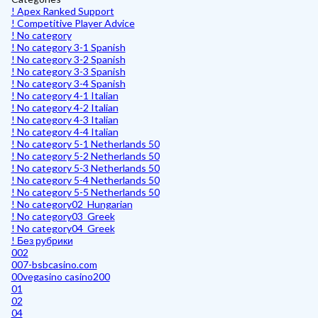
! Apex Ranked Support
! Competitive Player Advice
! No category
! No category 3-1 Spanish
! No category 3-2 Spanish
! No category 3-3 Spanish
! No category 3-4 Spanish
! No category 4-1 Italian
! No category 4-2 Italian
! No category 4-3 Italian
! No category 4-4 Italian
! No category 5-1 Netherlands 50
! No category 5-2 Netherlands 50
! No category 5-3 Netherlands 50
! No category 5-4 Netherlands 50
! No category 5-5 Netherlands 50
! No category02_Hungarian
! No category03_Greek
! No category04_Greek
! Без рубрики
002
007-bsbcasino.com
00vegasino casino200
01
02
04