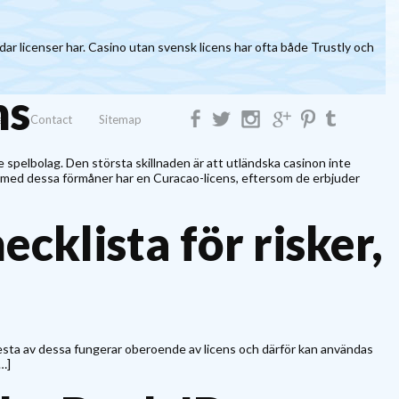
dar licenser har. Casino utan svensk licens har ofta både Trustly och
ns
a
Contact
Sitemap
e spelbolag. Den största skillnaden är att utländska casinon inte
on med dessa förmåner har en Curacao-licens, eftersom de erbjuder
ecklista för risker,
 flesta av dessa fungerar oberoende av licens och därför kan användas
…]