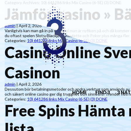
Category Archives: 10) 641286 links Mix Casino (6-SE) (3) DONE
Jämför casino » Bä
admin
|
April 2, 2026
Vanligtvis kan man gå in på det spel man är nyfiken på och då kommer 
du oftast spelen Slots, Blackjack, Roulette och Poker plus många fler. 
Categories:
10) 641286 links Mix Casino (6-SE) (3) DONE
Casino Online Sv
Casinon
admin
|
April 2, 2026
Dessutom bör betalningsmetoder och andra verktyg som används av casino
HOME
FIND 3
3 NAT
och säkert online casino ger dig trygghet och sinnesro. Trender hos n
Categories:
10) 641286 links Mix Casino (6-SE) (3) DONE
Free Spins Hämta n
lista