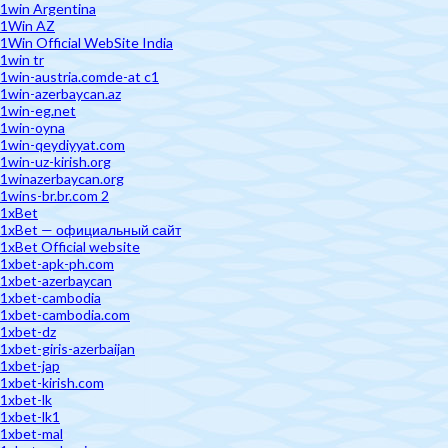
1win Argentina
1Win AZ
1Win Official WebSite India
1win tr
1win-austria.comde-at c1
1win-azerbaycan.az
1win-eg.net
1win-oyna
1win-qeydiyyat.com
1win-uz-kirish.org
1winazerbaycan.org
1wins-br.br.com 2
1xBet
1xBet — официальный сайт
1xBet Official website
1xbet-apk-ph.com
1xbet-azerbaycan
1xbet-cambodia
1xbet-cambodia.com
1xbet-dz
1xbet-giris-azerbaijan
1xbet-jap
1xbet-kirish.com
1xbet-lk
1xbet-lk1
1xbet-mal