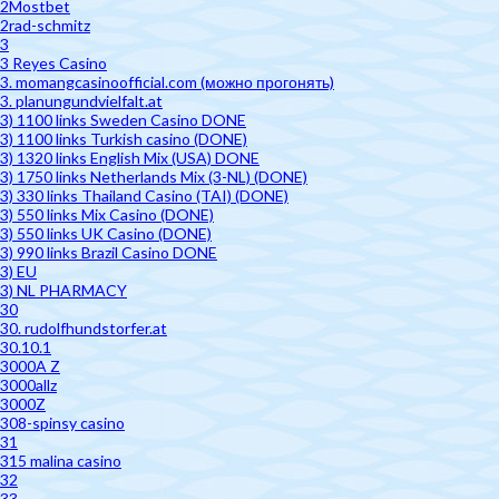
2Mostbet
2rad-schmitz
3
3 Reyes Casino
3. momangcasinoofficial.com (можно прогонять)
3. planungundvielfalt.at
3) 1100 links Sweden Casino DONE
3) 1100 links Turkish casino (DONE)
3) 1320 links English Mix (USA) DONE
3) 1750 links Netherlands Mix (3-NL) (DONE)
3) 330 links Thailand Casino (TAI) (DONE)
3) 550 links Mix Casino (DONE)
3) 550 links UK Casino (DONE)
3) 990 links Brazil Casino DONE
3) EU
3) NL PHARMACY
30
30. rudolfhundstorfer.at
30.10.1
3000A Z
3000allz
3000Z
308-spinsy casino
31
315 malina casino
32
33