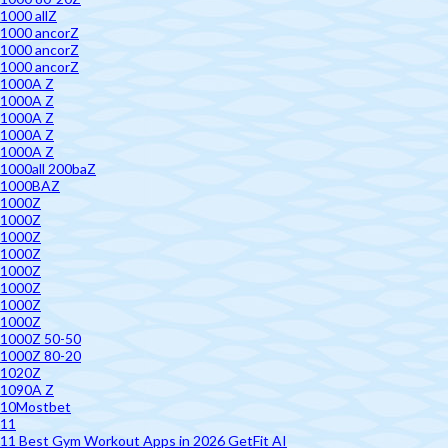
1000 allZ
1000 ancorZ
1000 ancorZ
1000 ancorZ
1000A Z
1000A Z
1000A Z
1000A Z
1000A Z
1000all 200baZ
1000BAZ
1000Z
1000Z
1000Z
1000Z
1000Z
1000Z
1000Z
1000Z
1000Z 50-50
1000Z 80-20
1020Z
1090A Z
10Mostbet
11
11 Best Gym Workout Apps in 2026 GetFit AI