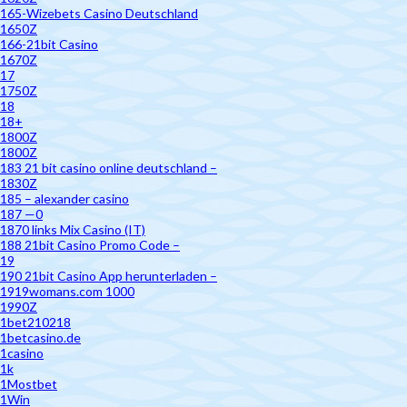
165-Wizebets Casino Deutschland
1650Z
166-21bit Casino
1670Z
17
1750Z
18
18+
1800Z
1800Z
183 21 bit casino online deutschland –
1830Z
185 – alexander casino
187 —0
1870 links Mix Casino (IT)
188 21bit Casino Promo Code –
19
190 21bit Casino App herunterladen –
1919womans.com 1000
1990Z
1bet210218
1betcasino.de
1casino
1k
1Mostbet
1Win