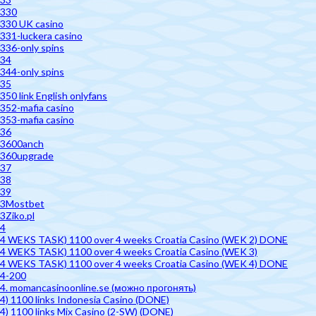
330
330 UK casino
331-luckera casino
336-only spins
34
344-only spins
35
350 link English onlyfans
352-mafia casino
353-mafia casino
36
3600anch
360upgrade
37
38
39
3Mostbet
3Ziko.pl
4
4 WEKS TASK) 1100 over 4 weeks Croatia Casino (WEK 2) DONE
4 WEKS TASK) 1100 over 4 weeks Croatia Casino (WEK 3)
4 WEKS TASK) 1100 over 4 weeks Croatia Casino (WEK 4) DONE
4-200
4. momancasinoonline.se (можно прогонять)
4) 1100 links Indonesia Casino (DONE)
4) 1100 links Mix Casino (2-SW) (DONE)