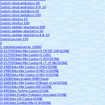
1xslots-vhod-android.ru 36
1xslots-vhod-android.ru 4-8, 10
1xslots-vhod-zerkalo.ru 10
1xslots-vhod-zerkalo.ru 100
1xslots-vhod.ru 10
1xslots-vhod.ru 100
1xslots-zerkalo-skachat.ru 100
1xslots-zerkalo-skachat.ru 36
1xslots-zerkalo-skachat.ru 4-8, 10
1xslots.us.com 150
2
2_chickenroad.net.gr_10000
2) 157190 links Mix Casino (1-FR-DE-GR) DONE
2) 157190 links Mix Casino (1-GR)1
2) 157190 links Mix Casino (1-RO) DONE
2) 157190 links Mix Casino (4-IT-JP-NL) DONE
2) 1980 links Mix Casino (1-ENG) DONE
2) 1980 links Mix Casino (3-NO-1) DONE
2) 1980 links Mix Casino (3-NO-2) DONE
2) 22000 links English SMM Panel
2) 2600 links Mix Casino (3-Brasil_pt-br) DONE
2) 4010 links Mix Casino (DE) DONE
2) 440 links Turkiye Casino DONE
2) 550 links English Polkadot chocolate DONE
2) 600 links UK Casino DONE
2) 660 links English Mix (1-6) DONE