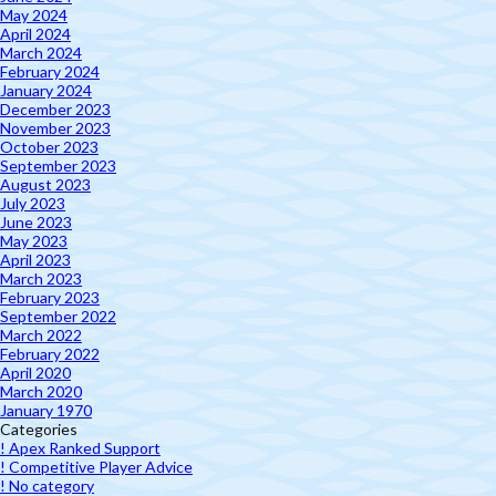
May 2024
April 2024
March 2024
February 2024
January 2024
December 2023
November 2023
October 2023
September 2023
August 2023
July 2023
June 2023
May 2023
April 2023
March 2023
February 2023
September 2022
March 2022
February 2022
April 2020
March 2020
January 1970
Categories
! Apex Ranked Support
! Competitive Player Advice
! No category