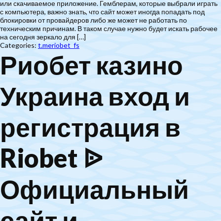
или скачиваемое приложение. Гемблерам, которые выбрали играть
с компьютера, важно знать, что сайт может иногда попадать под
блокировки от провайдеров либо же может не работать по
техническим причинам. В таком случае нужно будет искать рабочее
на сегодня зеркало для […]
Categories:
t.meriobet_fs
Риобет казино
Украина вход и
регистрация в
Riobet ᐉ
Официальный
сайт и