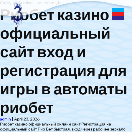
Category Archives: t.meriobet_fs
Риобет казино
официальный
сайт вход и
регистрация для
игры в автоматы
риобет
admin
|
April 23, 2026
Риобет казино официальный онлайн сайт Регистрация на
официальный сайт Рио Бет быстрая, вход через рабочее зеркало