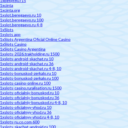
1xbetpt80715
1xcinta
1xcinta.org
1xslot.beregaevo.ru 10
1xslot.beregaevo.ru 100
1xslot.beregaevo.ru 4-8
1xSlots
1xslots app
1xSlots Argentina Oficial Online Casino
1xSlots Casino
1xSlots Casino Argentina
1xslots-2026.trakholding.ru 1500
1xslots-android-skachat.ru 10
1xslots-android-skachat.ru 36
1xslots-android-skachat.ru 4-8, 10
1xslots-bonuskod-zerkalo.ru 10
1xslots-bonuskod-zerkalo.ru 100
1xslots-casino-online.ru 100
1xslots-casino.ruralisation.ru 1500
1xslots-oficialniy-bonuskod.ru 10
1xslots-oficialniy-bonuskod.ru 36
1xslots-oficialniy-bonuskod.ru 4-8, 10
1xslots-oficialnyy-vhod.ru 10
1xslots-oficialnyy-vhod.ru 36
1xslots-oficialnyy-vhod.ru 4-8, 10
1xslots-ru.co.com 600
1xslots-skachat-android.ru 100