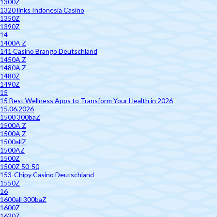
1300Z
1320 links Indonesia Casino
1350Z
1390Z
14
1400A Z
141 Casino Brango Deutschland
1450A Z
1480A Z
1480Z
1490Z
15
15 Best Wellness Apps to Transform Your Health in 2026
15.06.2026
1500 300baZ
1500A Z
1500A Z
1500allZ
1500AZ
1500Z
1500Z 50-50
153-Chipy Casino Deutschland
1550Z
16
1600all 300baZ
1600Z
1620Z