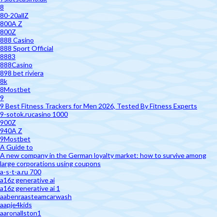
8
80-20allZ
800A Z
800Z
888 Casino
888 Sport Official
8883
888Casino
898 bet riviera
8k
8Mostbet
9
9 Best Fitness Trackers for Men 2026, Tested By Fitness Experts
9-sotok.rucasino 1000
900Z
940A Z
9Mostbet
A Guide to
A new company in the German loyalty market: how to survive among
large corporations using coupons
a-s-t-a.ru 700
a16z generative ai
a16z generative ai 1
aabenraasteamcarwash
aapje4kids
aaronallston1