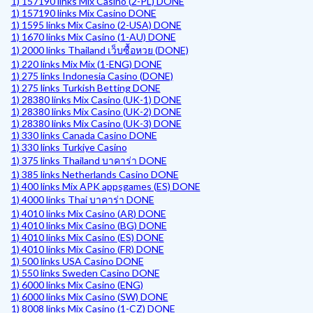
1) 157190 links Mix Casino (2-PL) DONE
1) 157190 links Mix Casino DONE
1) 1595 links Mix Casino (2-USA) DONE
1) 1670 links Mix Casino (1-AU) DONE
1) 2000 links Thailand เว็บซื้อหวย (DONE)
1) 220 links Mix Mix (1-ENG) DONE
1) 275 links Indonesia Casino (DONE)
1) 275 links Turkish Betting DONE
1) 28380 links Mix Casino (UK-1) DONE
1) 28380 links Mix Casino (UK-2) DONE
1) 28380 links Mix Casino (UK-3) DONE
1) 330 links Canada Casino DONE
1) 330 links Turkiye Casino
1) 375 links Thailand บาคาร่า DONE
1) 385 links Netherlands Casino DONE
1) 400 links Mix APK appsgames (ES) DONE
1) 4000 links Thai บาคาร่า DONE
1) 4010 links Mix Casino (AR) DONE
1) 4010 links Mix Casino (BG) DONE
1) 4010 links Mix Casino (ES) DONE
1) 4010 links Mix Casino (FR) DONE
1) 500 links USA Casino DONE
1) 550 links Sweden Casino DONE
1) 6000 links Mix Casino (ENG)
1) 6000 links Mix Casino (SW) DONE
1) 8008 links Mix Casino (1-CZ) DONE