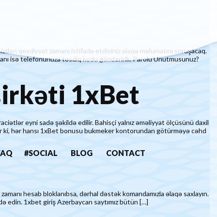
sizdən qeydiyyat zamanı istifadə etdiyiniz əlaqə məlumatını soruşacaq.
 zamanı isə telefonunuza təsdiq kodu göndəririk. Parolu Unutmusunuz?
irkəti 1xBet
ətlər eyni sadə şəkildə edilir. Bahisçi yalnız əməliyyat ölçüsünü daxil
olar ki, hər hansı 1xBet bonusu bukmeker kontorundan götürməyə cəhd
FAQ
#SOCIAL
BLOG
CONTACT
iş zamanı hesab bloklanıbsa, dərhal dəstək komandamızla əlaqə saxlayın.
ifadə edin. 1xbet giriş Azerbaycan saytımız bütün […]