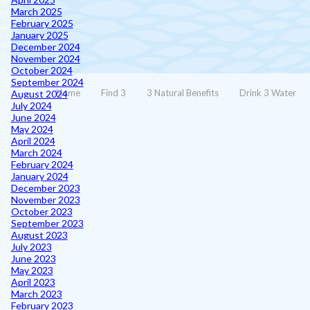
March 2025
February 2025
January 2025
December 2024
November 2024
October 2024
September 2024
Home
Find 3
3 Natural Benefits
Drink 3 Water
August 2024
July 2024
June 2024
May 2024
April 2024
March 2024
February 2024
January 2024
December 2023
November 2023
October 2023
September 2023
August 2023
July 2023
June 2023
May 2023
April 2023
March 2023
February 2023