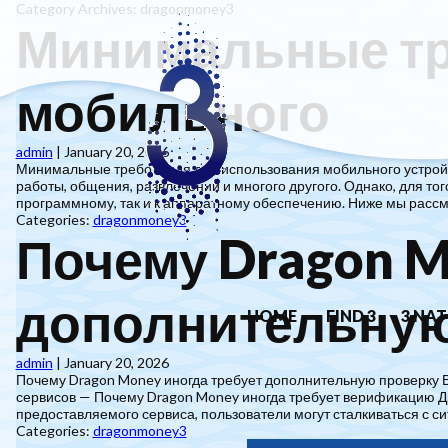
Category Archives: dragonmoney3
Минимальные тр
мобильного
admin
|
January 20, 2026
Минимальные требования для использования мобильного устрой
работы, общения, развлечений и многого другого. Однако, для т
программному, так и к аппаратному обеспечению. Ниже мы рассм
Categories:
dragonmoney3
Почему Dragon M
дополнительную
HOME
FIND 3
3 NAT
admin
|
January 20, 2026
Почему Dragon Money иногда требует дополнительную проверку 
сервисов — Почему Dragon Money иногда требует верификацию Д
предоставляемого сервиса, пользователи могут сталкиваться с си
Categories:
dragonmoney3