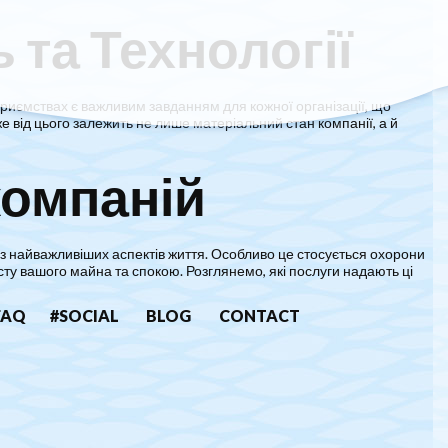
та Технології
риємствах є важливим завданням для кожної організації, що
 від цього залежить не лише матеріальний стан компанії, а й
компаній
з найважливіших аспектів життя. Особливо це стосується охорони
сту вашого майна та спокою. Розглянемо, які послуги надають ці
FAQ
#SOCIAL
BLOG
CONTACT