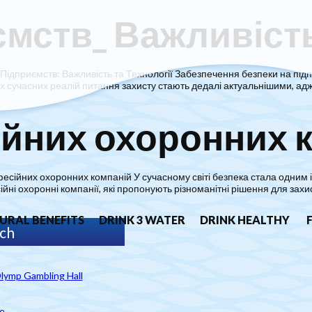
мств_ Важливість 
Підприємств: Важливість та Технології Забезпечення безпеки на підп
х сучасних реалій питання захисту стають дедалі актуальнішими, адже
йних охоронних 
сійних охоронних компаній У сучасному світі безпека стала одним і
ійні охоронні компанії, які пропонують різноманітні рішення для захи
URAL BENEFITS
DRINK 3 WATER
DRINK HEALTHY
Olymp Gambling Hall
e