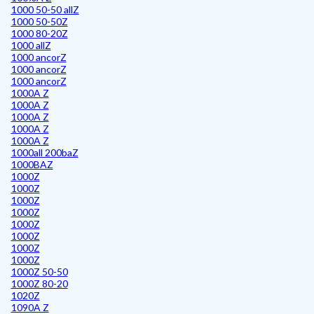
1000 50-50 allZ
1000 50-50Z
1000 80-20Z
1000 allZ
1000 ancorZ
1000 ancorZ
1000 ancorZ
1000A Z
1000A Z
1000A Z
1000A Z
1000A Z
1000all 200baZ
1000BAZ
1000Z
1000Z
1000Z
1000Z
1000Z
1000Z
1000Z
1000Z
1000Z 50-50
1000Z 80-20
1020Z
1090A Z