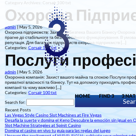
Category Archives: Corsair 100 txt
Охорона Підприє
admin
|
May 5, 2026
Охорона підприємств: Захист та Безпека Вашого Бізнесу Охорона 
прагне до стабільного та безперебійного функціонування. В умова
репутація. Для багатьох підприємств охорона підприємств […]
Categories:
Corsair 100 txt
Послуги професі
admin
|
May 5, 2026
Охоронна компанія: Захист вашого майна та спокою Послуги профе
приватної власності та бізнесу. Тут на допомогу приходять профес
компанії та чому важливо […]
Categories:
Corsair 100 txt
HOME
FIND 3
3 NAT
Search for:
Recent Posts
Las Vegas Style Casino Slot Machines at Fire Vegas
Desafía la suerte y domina el Keno Descubre la emoción sin igual en 
Slot Machine Strategies at Spinit Casino
Domina el casino en vivo tu guía para las reglas del juego
Uncover the excitement of 바카라 라이브: cultivate your winning edg