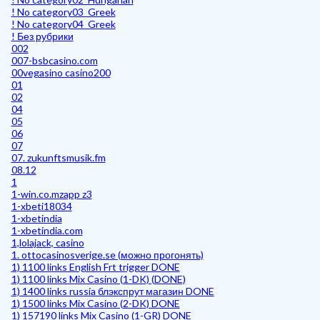
! No category03_Greek
! No category04_Greek
! Без рубрики
002
007-bsbcasino.com
00vegasino casino200
01
02
04
05
06
07
07. zukunftsmusik.fm
08.12
1
1-win.co.mzapp z3
1-xbeti18034
1-xbetindia
1-xbetindia.com
1,lolajack, casino
1. ottocasinosverige.se (можно прогонять)
1) 1100 links English Frt trigger DONE
1) 1100 links Mix Casino (1-DK) (DONE)
1) 1400 links russia блэкспрут магазин DONE
1) 1500 links Mix Casino (2-DK) DONE
1) 157190 links Mix Casino (1-GR) DONE