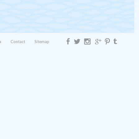
a
Contact
Sitemap