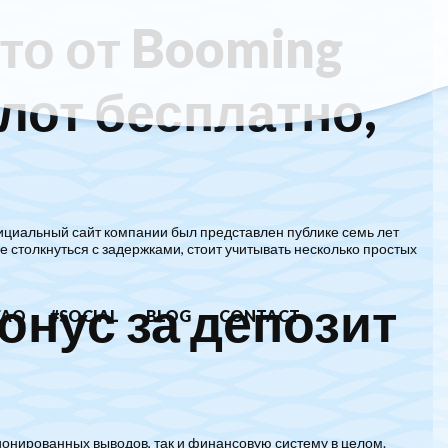
то от Booming
слот бесплатно,
фициальный сайт компании был представлен публике семь лет
 столкнуться с задержками, стоит учитывать несколько простых
онус за депозит
FAQ
#SOCIAL
BLOG
CONTACT
ционированных выводов, так и финансовую систему в целом.