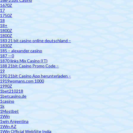
166-21bit Casino
1670Z
17
1750Z
18
18+
1800Z
1800Z
183 21 bit casino online deutschland –
1830Z
185 – alexander casino
187 —0
1870 links Mix Casino (IT)
188 21bit Casino Promo Code –
19
190 21bit Casino App herunterladen –
1919womans.com 1000
1990Z
1bet210218
1betcasino.de
1casino
1k
1Mostbet
1Win
1win Argentina
1Win AZ
1Win Official WebSite India