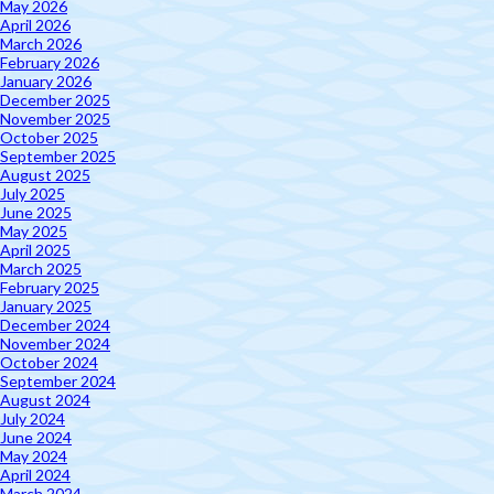
May 2026
April 2026
March 2026
February 2026
January 2026
December 2025
November 2025
October 2025
September 2025
August 2025
July 2025
June 2025
May 2025
April 2025
March 2025
February 2025
January 2025
December 2024
November 2024
October 2024
September 2024
August 2024
July 2024
June 2024
May 2024
April 2024
March 2024