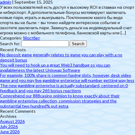
admin
|
September 15, 2025
У всех пользователей есть доступ к высокому ROI в ставках на спорт
и киберспорт. А дополнительные бонусы мотивируют заключать
новые пари, играть и выигрывать. Поклонником какого бы вида
спорта вы не были – вы точно найдете интересное событие и
захотите заключить пари. Закинуть деньги на индивидуальный счет
игрока можно с мобильного телефона, банковской карты или […]
Categories:
Мостбет
Search for:
Recent Posts
No deposit game generally relates to game you can play with a no
deposit bonus
You will need to hook up a great Web3 handbag so you can
availableness the latest Uniswap Software
For example, 100% share is common having slots, however, desk video
game and you may live gambling enterprise will number getting way less
The new gambling enterprise is actually substandard, centered on 0
feedback and you may 265 bonus reactions
Comprehend our 888casino opinion to know exactly about their
gambling enterprise collection, commission strategies and the
substantial two hundred% put extra
Recent Comments
Archives
August 2026
July 2026
June 2026