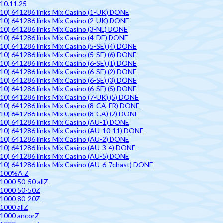
10.11.25
10) 641286 links Mix Casino (1-UK) DONE
10) 641286 links Mix Casino (2-UK) DONE
10) 641286 links Mix Casino (3-NL) DONE
10) 641286 links Mix Casino (4-DE) DONE
10) 641286 links Mix Casino (5-SE) (4) DONE
10) 641286 links Mix Casino (5-SE) (6) DONE
10) 641286 links Mix Casino (6-SE) (1) DONE
10) 641286 links Mix Casino (6-SE) (2) DONE
10) 641286 links Mix Casino (6-SE) (3) DONE
10) 641286 links Mix Casino (6-SE) (5) DONE
10) 641286 links Mix Casino (7-UK) (5) DONE
10) 641286 links Mix Casino (8-CA-FR) DONE
10) 641286 links Mix Casino (8-CA) (2) DONE
10) 641286 links Mix Casino (AU-1) DONE
10) 641286 links Mix Casino (AU-10-11) DONE
10) 641286 links Mix Casino (AU-2) DONE
10) 641286 links Mix Casino (AU-3-4) DONE
10) 641286 links Mix Casino (AU-5) DONE
10) 641286 links Mix Casino (AU-6-7chast) DONE
100%A Z
1000 50-50 allZ
1000 50-50Z
1000 80-20Z
1000 allZ
1000 ancorZ