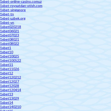
1xbet-online-casino.comuz
1xbet-royxatdan-otish.com
1xbet-singapore
1xbet-tn
1xbet-uzbek.org
1xbet-vn
1xbet020218
1xbet06021
1xbet07023
1xbet08021
1xbet08022
1xbet1
1xbet10
1xbet10025
1xbet100522
1xbet11
1xbet11026
1xbet12
1xbet120212
1xbet12027
1xbet12028
1xbet120414
1xbet13
1xbet13029
1xbet14
1xbet140210
1xbet15