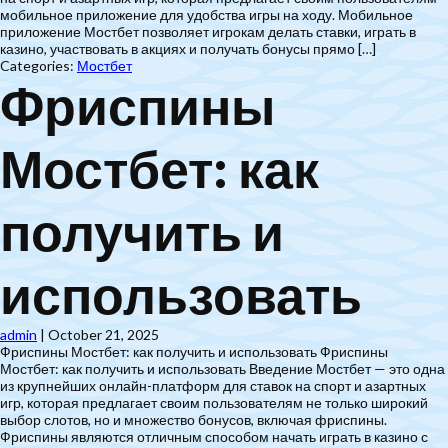
мобильное приложение для удобства игры на ходу. Мобильное
приложение Мостбет позволяет игрокам делать ставки, играть в
казино, участвовать в акциях и получать бонусы прямо […]
Categories:
Мостбет
Фриспины
Мостбет: как
получить и
использовать
admin
|
October 21, 2025
Фриспины Мостбет: как получить и использовать Фриспины
Мостбет: как получить и использовать Введение Мостбет — это одна
из крупнейших онлайн-платформ для ставок на спорт и азартных
игр, которая предлагает своим пользователям не только широкий
выбор слотов, но и множество бонусов, включая фриспины.
Фриспины являются отличным способом начать играть в казино с