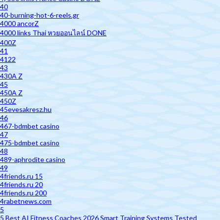
40
40-burning-hot-6-reels.gr
4000 ancorZ
4000 links Thai หวยออนไลน์ DONE
400Z
41
4122
43
430A Z
45
450A Z
450Z
45evesakresz.hu
46
467-bdmbet casino
47
475-bdmbet casino
48
489-aphrodite casino
49
4friends.ru 15
4friends.ru 20
4friends.ru 200
4rabetnews.com
5
5 Best AI Fitness Coaches 2026 Smart Training Systems Tested