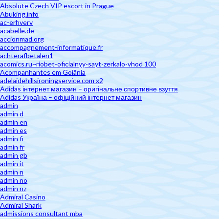
Absolute Czech VIP escort in Prague
Abuking.info
ac-erhverv
acabelle.de
accionmad.org
accompagnement-informatique.fr
achterafbetalen1
acomics.ru~riobet-oficialnyy-sayt-zerkalo-vhod 100
Acompanhantes em Goiânia
adelaidehillsironingservice.com x2
Adidas інтернет магазин – оригінальне спортивне взуття
Adidas Україна – офіційний інтернет магазин
admin
admin d
admin en
admin es
admin fi
admin fr
admin gb
admin it
admin n
admin no
admin nz
Admiral Casino
Admiral Shark
admissions consultant mba