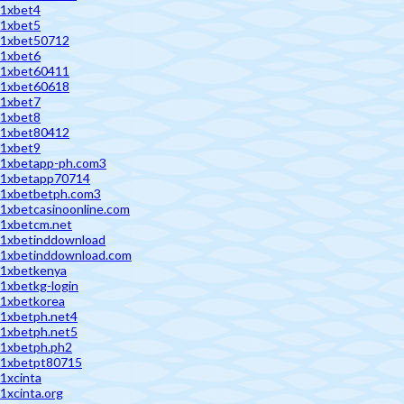
1xbet4
1xbet5
1xbet50712
1xbet6
1xbet60411
1xbet60618
1xbet7
1xbet8
1xbet80412
1xbet9
1xbetapp-ph.com3
1xbetapp70714
1xbetbetph.com3
1xbetcasinoonline.com
1xbetcm.net
1xbetinddownload
1xbetinddownload.com
1xbetkenya
1xbetkg-login
1xbetkorea
1xbetph.net4
1xbetph.net5
1xbetph.ph2
1xbetpt80715
1xcinta
1xcinta.org