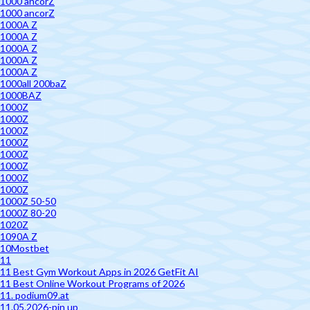
1000 ancorZ
1000 ancorZ
1000A Z
1000A Z
1000A Z
1000A Z
1000A Z
1000all 200baZ
1000BAZ
1000Z
1000Z
1000Z
1000Z
1000Z
1000Z
1000Z
1000Z
1000Z 50-50
1000Z 80-20
1020Z
1090A Z
10Mostbet
11
11 Best Gym Workout Apps in 2026 GetFit AI
11 Best Online Workout Programs of 2026
11. podium09.at
11.05.2026-pin up