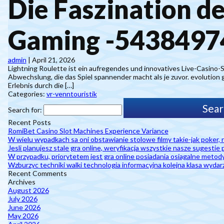
Die Faszination de
Gaming -5438497
admin
|
April 21, 2026
Lightning Roulette ist ein aufregendes und innovatives Live-Casino-S
Abwechslung, die das Spiel spannender macht als je zuvor. evolution ga
Erlebnis durch die […]
Categories:
vr-venntouristik
Search for:
Recent Posts
RomiBet Casino Slot Machines Experience Variance
W wielu wypadkach sa oni obstawianie stolowe filmy takie-jak poker, rul
Jesli planujesz stale gra online, weryfikacja wszystkie nasze sugestie
W przypadku, priorytetem jest gra online posiadania osiagalne meto
Wzburzyc techniki walki technologia informacyjna kolejna klasa wydar
Recent Comments
Archives
August 2026
July 2026
June 2026
May 2026