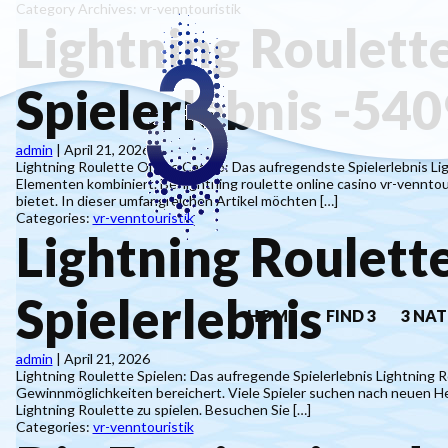
Category Archives: vr-venntouristik
Lightning Roulett
Spielerlebnis -54
admin
|
April 21, 2026
Lightning Roulette Online Casino: Das aufregendste Spielerlebnis Lig
Elementen kombiniert. Bei lightning roulette online casino vr-vennto
bietet. In dieser umfangreichen Artikel möchten […]
Categories:
vr-venntouristik
Lightning Roulett
Spielerlebnis
HOME
FIND 3
3 NAT
admin
|
April 21, 2026
Lightning Roulette Spielen: Das aufregende Spielerlebnis Lightning R
Gewinnmöglichkeiten bereichert. Viele Spieler suchen nach neuen Her
Lightning Roulette zu spielen. Besuchen Sie […]
Categories:
vr-venntouristik