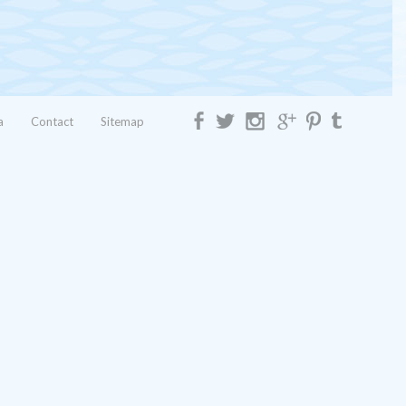
a
Contact
Sitemap