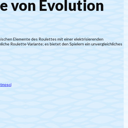
te von Evolution
ssischen Elemente des Roulettes mit einer elektrisierenden
nliche Roulette-Variante; es bietet den Spielern ein unvergleichliches
atnosci