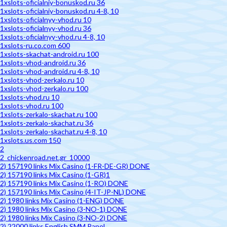
1xslots-oficialniy-bonuskod.ru 36
1xslots-oficialniy-bonuskod.ru 4-8, 10
1xslots-oficialnyy-vhod.ru 10
1xslots-oficialnyy-vhod.ru 36
1xslots-oficialnyy-vhod.ru 4-8, 10
1xslots-ru.co.com 600
1xslots-skachat-android.ru 100
1xslots-vhod-android.ru 36
1xslots-vhod-android.ru 4-8, 10
1xslots-vhod-zerkalo.ru 10
1xslots-vhod-zerkalo.ru 100
1xslots-vhod.ru 10
1xslots-vhod.ru 100
1xslots-zerkalo-skachat.ru 100
1xslots-zerkalo-skachat.ru 36
1xslots-zerkalo-skachat.ru 4-8, 10
1xslots.us.com 150
2
2_chickenroad.net.gr_10000
2) 157190 links Mix Casino (1-FR-DE-GR) DONE
2) 157190 links Mix Casino (1-GR)1
2) 157190 links Mix Casino (1-RO) DONE
2) 157190 links Mix Casino (4-IT-JP-NL) DONE
2) 1980 links Mix Casino (1-ENG) DONE
2) 1980 links Mix Casino (3-NO-1) DONE
2) 1980 links Mix Casino (3-NO-2) DONE
2) 22000 links English SMM Panel