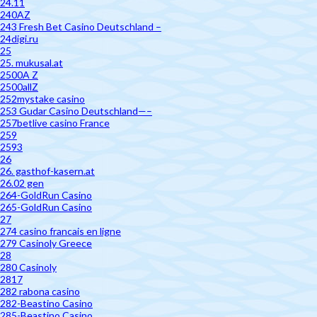
24.11
240AZ
243 Fresh Bet Casino Deutschland –
24digi.ru
25
25. mukusal.at
2500A Z
2500allZ
252mystake casino
253 Gudar Casino Deutschland—–
257betlive casino France
259
2593
26
26. gasthof-kasern.at
26.02 gen
264-GoldRun Casino
265-GoldRun Casino
27
274 casino francais en ligne
279 Casinoly Greece
28
280 Casinoly
2817
282 rabona casino
282-Beastino Casino
285-Beastino Casino