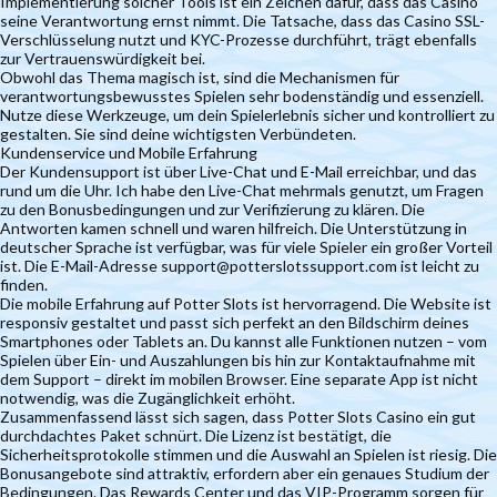
Implementierung solcher Tools ist ein Zeichen dafür, dass das Casino
seine Verantwortung ernst nimmt. Die Tatsache, dass das Casino SSL-
Verschlüsselung nutzt und KYC-Prozesse durchführt, trägt ebenfalls
zur Vertrauenswürdigkeit bei.
Obwohl das Thema magisch ist, sind die Mechanismen für
verantwortungsbewusstes Spielen sehr bodenständig und essenziell.
Nutze diese Werkzeuge, um dein Spielerlebnis sicher und kontrolliert zu
gestalten. Sie sind deine wichtigsten Verbündeten.
Kundenservice und Mobile Erfahrung
Der Kundensupport ist über Live-Chat und E-Mail erreichbar, und das
rund um die Uhr. Ich habe den Live-Chat mehrmals genutzt, um Fragen
zu den Bonusbedingungen und zur Verifizierung zu klären. Die
Antworten kamen schnell und waren hilfreich. Die Unterstützung in
deutscher Sprache ist verfügbar, was für viele Spieler ein großer Vorteil
ist. Die E-Mail-Adresse support@potterslotssupport.com ist leicht zu
finden.
Die mobile Erfahrung auf Potter Slots ist hervorragend. Die Website ist
responsiv gestaltet und passt sich perfekt an den Bildschirm deines
Smartphones oder Tablets an. Du kannst alle Funktionen nutzen – vom
Spielen über Ein- und Auszahlungen bis hin zur Kontaktaufnahme mit
dem Support – direkt im mobilen Browser. Eine separate App ist nicht
notwendig, was die Zugänglichkeit erhöht.
Zusammenfassend lässt sich sagen, dass Potter Slots Casino ein gut
durchdachtes Paket schnürt. Die Lizenz ist bestätigt, die
Sicherheitsprotokolle stimmen und die Auswahl an Spielen ist riesig. Die
Bonusangebote sind attraktiv, erfordern aber ein genaues Studium der
Bedingungen. Das Rewards Center und das VIP-Programm sorgen für