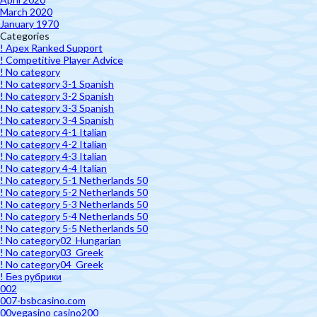
March 2020
January 1970
Categories
! Apex Ranked Support
! Competitive Player Advice
! No category
! No category 3-1 Spanish
! No category 3-2 Spanish
! No category 3-3 Spanish
! No category 3-4 Spanish
! No category 4-1 Italian
! No category 4-2 Italian
! No category 4-3 Italian
! No category 4-4 Italian
! No category 5-1 Netherlands 50
! No category 5-2 Netherlands 50
! No category 5-3 Netherlands 50
! No category 5-4 Netherlands 50
! No category 5-5 Netherlands 50
! No category02_Hungarian
! No category03_Greek
! No category04_Greek
! Без рубрики
002
007-bsbcasino.com
00vegasino casino200