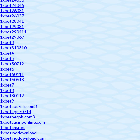
1xbet24046
1xbet26031
1xbet26037
1xbet28041
1xbet29031
1xbet290411
1xbet29069
1xbet3
1xbet310310
1xbet4
1xbet5
1xbet50712
1xbet6
1xbet60411
1xbet60618
1xbet7
1xbet8
1xbet80412
1xbet9
1xbetapp-ph.com3
1xbetapp70714
1xbetbetph.com3
1xbetcasinoonline.com
1xbetcm.net
1xbetinddownload
1xbetinddownload.com