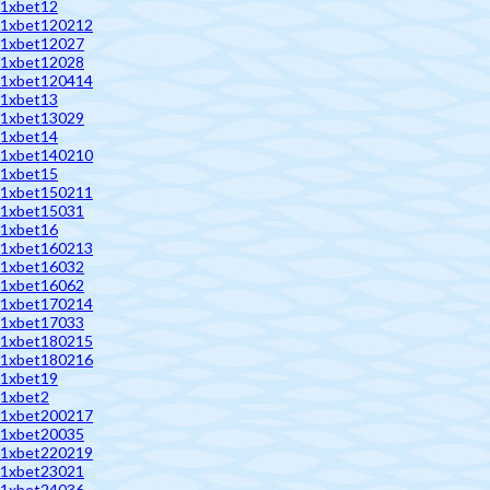
1xbet12
1xbet120212
1xbet12027
1xbet12028
1xbet120414
1xbet13
1xbet13029
1xbet14
1xbet140210
1xbet15
1xbet150211
1xbet15031
1xbet16
1xbet160213
1xbet16032
1xbet16062
1xbet170214
1xbet17033
1xbet180215
1xbet180216
1xbet19
1xbet2
1xbet200217
1xbet20035
1xbet220219
1xbet23021
1xbet24036