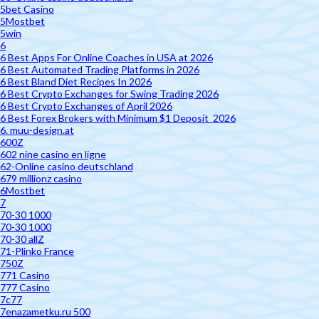
5bet Casino
5Mostbet
5win
6
6 Best Apps For Online Coaches in USA at 2026
6 Best Automated Trading Platforms in 2026
6 Best Bland Diet Recipes In 2026
6 Best Crypto Exchanges for Swing Trading 2026
6 Best Crypto Exchanges of April 2026
6 Best Forex Brokers with Minimum $1 Deposit ️ 2026
6. muu-design.at
600Z
602 nine casino en ligne
62-Online casino deutschland
679 millionz casino
6Mostbet
7
70-30 1000
70-30 1000
70-30 allZ
71-Plinko France
750Z
771 Casino
777 Casino
7c77
7enazametku.ru 500