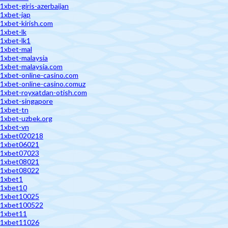
1xbet-giris-azerbaijan
1xbet-jap
1xbet-kirish.com
1xbet-lk
1xbet-lk1
1xbet-mal
1xbet-malaysia
1xbet-malaysia.com
1xbet-online-casino.com
1xbet-online-casino.comuz
1xbet-royxatdan-otish.com
1xbet-singapore
1xbet-tn
1xbet-uzbek.org
1xbet-vn
1xbet020218
1xbet06021
1xbet07023
1xbet08021
1xbet08022
1xbet1
1xbet10
1xbet10025
1xbet100522
1xbet11
1xbet11026