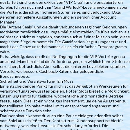
gestaffelt sind, und den exklusiven “VIP Club” für die engagierteren
Spieler. Ich bin noch nicht im “Grand Warlock”-Level angekommen, aber
die Vorteile, die ich auf höheren Stufen sehe, sind verlockend. Dazu
gehören schnellere Auszahlungen und ein persönlicher Account
Manager.
Die “Arcane Seals” und die damit verbundenen täglichen Belohnungen
motivieren tatsächlich dazu, regelmäßig einzuzahlen. Es fühlt sich an, als
würdest du nicht nur spielen, sondern auch auf einer Mission sein, diese
magischen Siegel zu sammeln. Die Gamification ist gut umgesetzt und
macht das Ganze unterhaltsamer, als es ein einfaches Treueprogramm
wäre.
Es ist wichtig, dass du dir die Bedingungen für die VIP-Vorteile genau
ansiehst. Manchmal sind die Anforderungen, um wirklich hohe Stufen zu
erreichen, beträchtlich. Aber selbst die unteren Level bieten spürbare
Vorteile, wie bessere Cashback-Raten oder gelegentliche
Bonusangebote.
Sicherheit und Verantwortung: Ein Muss
Ein entscheidender Punkt für mich ist das Angebot an Werkzeugen für
verantwortungsbewusstes Spielen. Potter Slots bietet die Möglichkeit,
Einzahlungslimits für tägliche, wöchentliche und monatliche Beträge
festzulegen. Dies ist ein wichtiges Instrument, um deine Ausgaben zu
kontrollieren. Ich habe meine Limits entsprechend angepasst und
schätze diese Funktion sehr.
Darüber hinaus kannst du auch eine Pause einlegen oder dich selbst
vom Spiel ausschließen. Der Kontakt zum Kundensupport ist hierfür
notwendig, was eine bewusste Entscheidung erfordert. Die