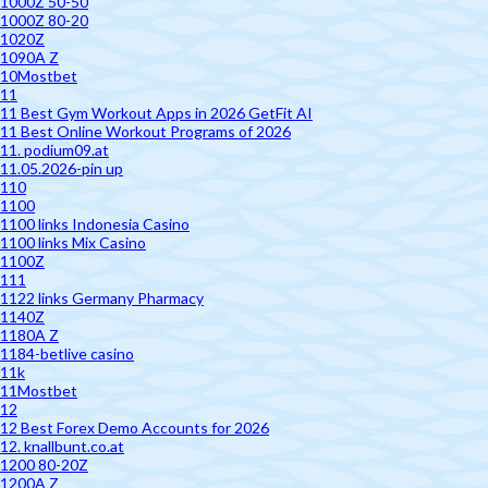
1000Z 50-50
1000Z 80-20
1020Z
1090A Z
10Mostbet
11
11 Best Gym Workout Apps in 2026 GetFit AI
11 Best Online Workout Programs of 2026
11. podium09.at
11.05.2026-pin up
110
1100
1100 links Indonesia Casino
1100 links Mix Casino
1100Z
111
1122 links Germany Pharmacy
1140Z
1180A Z
1184-betlive casino
11k
11Mostbet
12
12 Best Forex Demo Accounts for 2026
12. knallbunt.co.at
1200 80-20Z
1200A Z