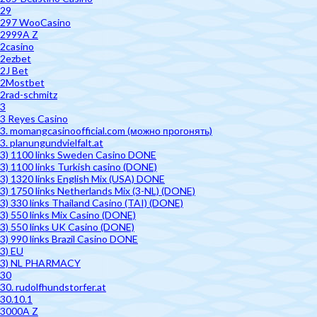
29
297 WooCasino
2999A Z
2casino
2ezbet
2J Bet
2Mostbet
2rad-schmitz
3
3 Reyes Casino
3. momangcasinoofficial.com (можно прогонять)
3. planungundvielfalt.at
3) 1100 links Sweden Casino DONE
3) 1100 links Turkish casino (DONE)
3) 1320 links English Mix (USA) DONE
3) 1750 links Netherlands Mix (3-NL) (DONE)
3) 330 links Thailand Casino (TAI) (DONE)
3) 550 links Mix Casino (DONE)
3) 550 links UK Casino (DONE)
3) 990 links Brazil Casino DONE
3) EU
3) NL PHARMACY
30
30. rudolfhundstorfer.at
30.10.1
3000A Z