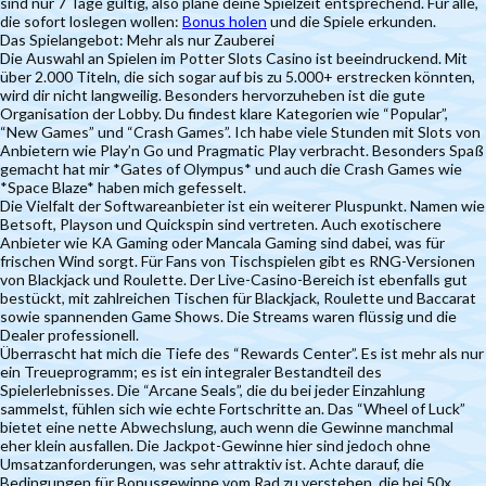
sind nur 7 Tage gültig, also plane deine Spielzeit entsprechend. Für alle,
die sofort loslegen wollen:
Bonus holen
und die Spiele erkunden.
Das Spielangebot: Mehr als nur Zauberei
Die Auswahl an Spielen im Potter Slots Casino ist beeindruckend. Mit
über 2.000 Titeln, die sich sogar auf bis zu 5.000+ erstrecken könnten,
wird dir nicht langweilig. Besonders hervorzuheben ist die gute
Organisation der Lobby. Du findest klare Kategorien wie “Popular”,
“New Games” und “Crash Games”. Ich habe viele Stunden mit Slots von
Anbietern wie Play’n Go und Pragmatic Play verbracht. Besonders Spaß
gemacht hat mir *Gates of Olympus* und auch die Crash Games wie
*Space Blaze* haben mich gefesselt.
Die Vielfalt der Softwareanbieter ist ein weiterer Pluspunkt. Namen wie
Betsoft, Playson und Quickspin sind vertreten. Auch exotischere
Anbieter wie KA Gaming oder Mancala Gaming sind dabei, was für
frischen Wind sorgt. Für Fans von Tischspielen gibt es RNG-Versionen
von Blackjack und Roulette. Der Live-Casino-Bereich ist ebenfalls gut
bestückt, mit zahlreichen Tischen für Blackjack, Roulette und Baccarat
sowie spannenden Game Shows. Die Streams waren flüssig und die
Dealer professionell.
Überrascht hat mich die Tiefe des “Rewards Center”. Es ist mehr als nur
ein Treueprogramm; es ist ein integraler Bestandteil des
Spielerlebnisses. Die “Arcane Seals”, die du bei jeder Einzahlung
sammelst, fühlen sich wie echte Fortschritte an. Das “Wheel of Luck”
bietet eine nette Abwechslung, auch wenn die Gewinne manchmal
eher klein ausfallen. Die Jackpot-Gewinne hier sind jedoch ohne
Umsatzanforderungen, was sehr attraktiv ist. Achte darauf, die
Bedingungen für Bonusgewinne vom Rad zu verstehen, die bei 50x