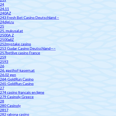
24
24.11
240AZ
243 Fresh Bet Casino Deutschland –
24digi.ru
25
25. mukusal.at
2500A Z
2500allZ
252mystake casino
253 Gudar Casino Deutschland—–
257betlive casino France
259
2593
26
26. gasthof-kasern.at
26.02 gen
264-GoldRun Casino
265-GoldRun Casino
27
274 casino francais en ligne
279 Casinoly Greece
28
280 Casinoly
2817
282 rabona casino