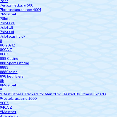
7c77
7enazametku.ru 500
7kcasinojam.co.com 4004
7Mostbet
7Slots
7slots.ca
7slots.it
7slots.nl
7slotscasino.uk
8
80-20allZ
800A Z
800Z
888 Casino
888 Sport Official
8883
888Casino
898 bet riviera
8k
8Mostbet
9
9 Best Fitness Trackers for Men 2026, Tested By Fitness Experts
9-sotok.rucasino 1000
900Z
940A Z
9Mostbet
A Guide to