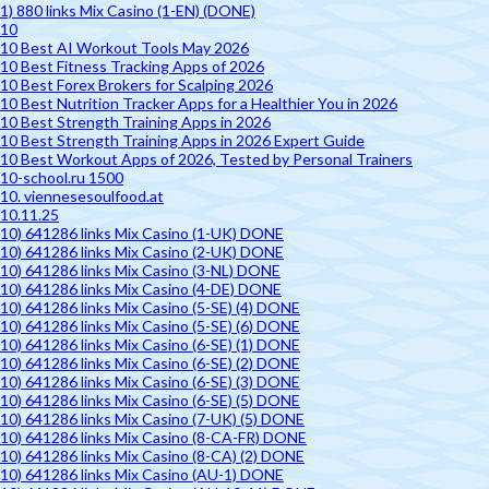
1) 880 links Mix Casino (1-EN) (DONE)
10
10 Best AI Workout Tools May 2026
10 Best Fitness Tracking Apps of 2026
10 Best Forex Brokers for Scalping 2026
10 Best Nutrition Tracker Apps for a Healthier You in 2026
10 Best Strength Training Apps in 2026
10 Best Strength Training Apps in 2026 Expert Guide
10 Best Workout Apps of 2026, Tested by Personal Trainers
10-school.ru 1500
10. viennesesoulfood.at
10.11.25
10) 641286 links Mix Casino (1-UK) DONE
10) 641286 links Mix Casino (2-UK) DONE
10) 641286 links Mix Casino (3-NL) DONE
10) 641286 links Mix Casino (4-DE) DONE
10) 641286 links Mix Casino (5-SE) (4) DONE
10) 641286 links Mix Casino (5-SE) (6) DONE
10) 641286 links Mix Casino (6-SE) (1) DONE
10) 641286 links Mix Casino (6-SE) (2) DONE
10) 641286 links Mix Casino (6-SE) (3) DONE
10) 641286 links Mix Casino (6-SE) (5) DONE
10) 641286 links Mix Casino (7-UK) (5) DONE
10) 641286 links Mix Casino (8-CA-FR) DONE
10) 641286 links Mix Casino (8-CA) (2) DONE
10) 641286 links Mix Casino (AU-1) DONE