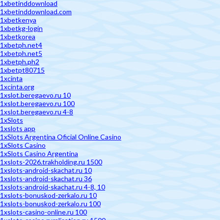
1xbetinddownload
1xbetinddownload.com
1xbetkenya
1xbetkg-login
1xbetkorea
1xbetph.net4
1xbetph.net5
1xbetph.ph2
1xbetpt80715
1xcinta
1xcinta.org
1xslot.beregaevo.ru 10
1xslot.beregaevo.ru 100
1xslot.beregaevo.ru 4-8
1xSlots
1xslots app
1xSlots Argentina Oficial Online Casino
1xSlots Casino
1xSlots Casino Argentina
1xslots-2026.trakholding.ru 1500
1xslots-android-skachat.ru 10
1xslots-android-skachat.ru 36
1xslots-android-skachat.ru 4-8, 10
1xslots-bonuskod-zerkalo.ru 10
1xslots-bonuskod-zerkalo.ru 100
1xslots-casino-online.ru 100