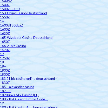
1500AZ
1500Z
1500Z 50-50
153-Chipy Casino Deutschland
1550Z
16
1600all 300baZ
1600Z
1620Z
165-Wizebets Casino Deutschland
1650Z
166-21bit Casino
1670Z
17
1750Z
18
18+
1800Z
1800Z
183 21 bit casino online deutschland –
1830Z
185 – alexander casino
187 —0
1870 links Mix Casino (IT)
188 21bit Casino Promo Code –
19
190 21bit Casino App herunterladen –