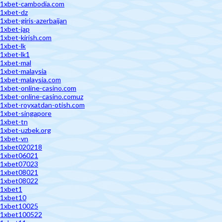
1xbet-cambodia.com
1xbet-dz
1xbet-giris-azerbaijan
1xbet-jap
1xbet-kirish.com
1xbet-lk
1xbet-lk1
1xbet-mal
1xbet-malaysia
1xbet-malaysia.com
1xbet-online-casino.com
1xbet-online-casino.comuz
1xbet-royxatdan-otish.com
1xbet-singapore
1xbet-tn
1xbet-uzbek.org
1xbet-vn
1xbet020218
1xbet06021
1xbet07023
1xbet08021
1xbet08022
1xbet1
1xbet10
1xbet10025
1xbet100522