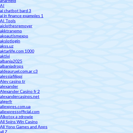
aharfield
AI
ai chatbot bard 3
ai in finance examples 1
AI Tools
aiclothesremover
akktranemo
akoautismexpo
akslotlogin
akss.uz
aktarlife.com 1000
aktivi
albania2025
albaniadrops
aldeauruel.com.ar c3
alessiafilippi
Alev casino tr
alexander
Alexander Casino fr 2
alexandercasinos.net
algerfr
aliexpres.com.ua
aliexpressofficial.com
Alkotox a zdrowie
All Spins Win Casino
All Yono Games and Apps
all Z