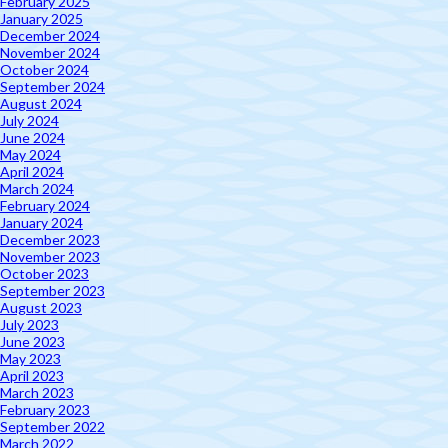
February 2025
January 2025
December 2024
November 2024
October 2024
September 2024
August 2024
July 2024
June 2024
May 2024
April 2024
March 2024
February 2024
January 2024
December 2023
November 2023
October 2023
September 2023
August 2023
July 2023
June 2023
May 2023
April 2023
March 2023
February 2023
September 2022
March 2022