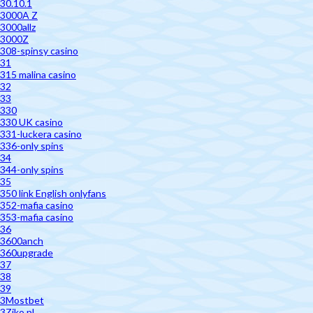
30.10.1
3000A Z
3000allz
3000Z
308-spinsy casino
31
315 malina casino
32
33
330
330 UK casino
331-luckera casino
336-only spins
34
344-only spins
35
350 link English onlyfans
352-mafia casino
353-mafia casino
36
3600anch
360upgrade
37
38
39
3Mostbet
3Ziko.pl