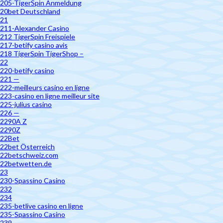
205-TigerSpin Anmeldung
20bet Deutschland
21
211-Alexander Casino
212 TigerSpin Freispiele
217-betify casino avis
218 TigerSpin TigerShop –
22
220-betify casino
221 —
222-meilleurs casino en ligne
223-casino en ligne meilleur site
225-julius casino
226 —
2290A Z
2290Z
22Bet
22bet Österreich
22betschweiz.com
22betwetten.de
23
230-Spassino Casino
232
234
235-betlive casino en ligne
235-Spassino Casino
239