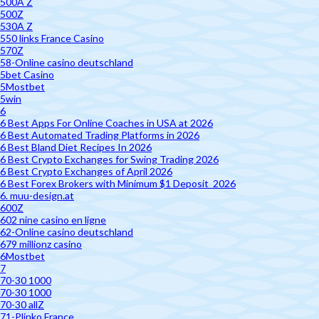
500A Z
500Z
530A Z
550 links France Casino
570Z
58-Online casino deutschland
5bet Casino
5Mostbet
5win
6
6 Best Apps For Online Coaches in USA at 2026
6 Best Automated Trading Platforms in 2026
6 Best Bland Diet Recipes In 2026
6 Best Crypto Exchanges for Swing Trading 2026
6 Best Crypto Exchanges of April 2026
6 Best Forex Brokers with Minimum $1 Deposit ️ 2026
6. muu-design.at
600Z
602 nine casino en ligne
62-Online casino deutschland
679 millionz casino
6Mostbet
7
70-30 1000
70-30 1000
70-30 allZ
71-Plinko France