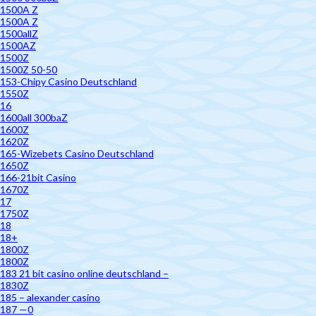
1500A Z
1500A Z
1500allZ
1500AZ
1500Z
1500Z 50-50
153-Chipy Casino Deutschland
1550Z
16
1600all 300baZ
1600Z
1620Z
165-Wizebets Casino Deutschland
1650Z
166-21bit Casino
1670Z
17
1750Z
18
18+
1800Z
1800Z
183 21 bit casino online deutschland –
1830Z
185 – alexander casino
187 —0