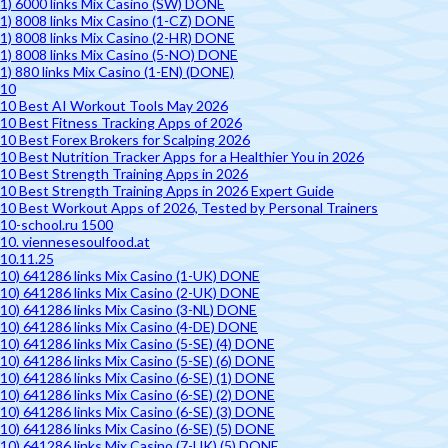
1) 6000 links Mix Casino (SW) DONE
1) 8008 links Mix Casino (1-CZ) DONE
1) 8008 links Mix Casino (2-HR) DONE
1) 8008 links Mix Casino (5-NO) DONE
1) 880 links Mix Casino (1-EN) (DONE)
10
10 Best AI Workout Tools May 2026
10 Best Fitness Tracking Apps of 2026
10 Best Forex Brokers for Scalping 2026
10 Best Nutrition Tracker Apps for a Healthier You in 2026
10 Best Strength Training Apps in 2026
10 Best Strength Training Apps in 2026 Expert Guide
10 Best Workout Apps of 2026, Tested by Personal Trainers
10-school.ru 1500
10. viennesesoulfood.at
10.11.25
10) 641286 links Mix Casino (1-UK) DONE
10) 641286 links Mix Casino (2-UK) DONE
10) 641286 links Mix Casino (3-NL) DONE
10) 641286 links Mix Casino (4-DE) DONE
10) 641286 links Mix Casino (5-SE) (4) DONE
10) 641286 links Mix Casino (5-SE) (6) DONE
10) 641286 links Mix Casino (6-SE) (1) DONE
10) 641286 links Mix Casino (6-SE) (2) DONE
10) 641286 links Mix Casino (6-SE) (3) DONE
10) 641286 links Mix Casino (6-SE) (5) DONE
10) 641286 links Mix Casino (7-UK) (5) DONE