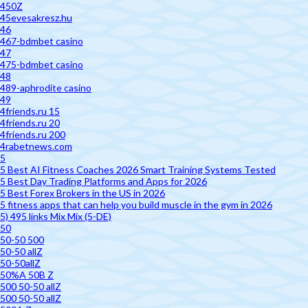
450Z
45evesakresz.hu
46
467-bdmbet casino
47
475-bdmbet casino
48
489-aphrodite casino
49
4friends.ru 15
4friends.ru 20
4friends.ru 200
4rabetnews.com
5
5 Best AI Fitness Coaches 2026 Smart Training Systems Tested
5 Best Day Trading Platforms and Apps for 2026
5 Best Forex Brokers in the US in 2026
5 fitness apps that can help you build muscle in the gym in 2026
5) 495 links Mix Mix (5-DE)
50
50-50 500
50-50 allZ
50-50allZ
50%A 50B Z
500 50-50 allZ
500 50-50 allZ