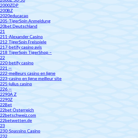
2000ZDP
200BZ
2020educacao
205-TigerSpin Anmeldung
20bet Deutschland
21
211-Alexander Casino
212 TigerSpin Freispiele
217-betify casino avis
218 TigerSpin TigerShop –
22
220-betify casino
221 —
222-meilleurs casino en ligne
223-casino en ligne meilleur site
225-julius casino
226 —
2290A Z
2290Z
22Bet
22bet Österreich
22betschweiz.com
22betwetten.de
23
230-Spassino Casino
232