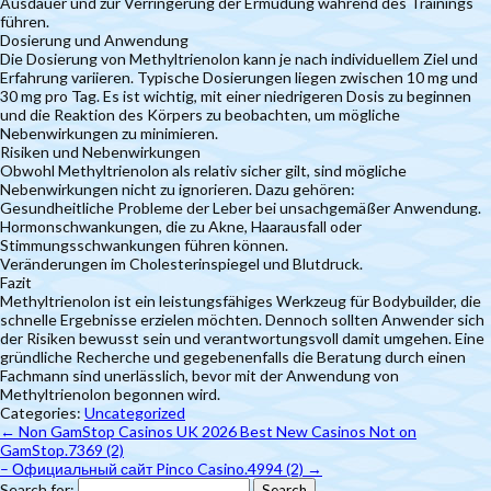
Ausdauer und zur Verringerung der Ermüdung während des Trainings
führen.
Dosierung und Anwendung
Die Dosierung von Methyltrienolon kann je nach individuellem Ziel und
Erfahrung variieren. Typische Dosierungen liegen zwischen 10 mg und
30 mg pro Tag. Es ist wichtig, mit einer niedrigeren Dosis zu beginnen
und die Reaktion des Körpers zu beobachten, um mögliche
Nebenwirkungen zu minimieren.
Risiken und Nebenwirkungen
Obwohl Methyltrienolon als relativ sicher gilt, sind mögliche
Nebenwirkungen nicht zu ignorieren. Dazu gehören:
Gesundheitliche Probleme der Leber bei unsachgemäßer Anwendung.
Hormonschwankungen, die zu Akne, Haarausfall oder
Stimmungsschwankungen führen können.
Veränderungen im Cholesterinspiegel und Blutdruck.
Fazit
Methyltrienolon ist ein leistungsfähiges Werkzeug für Bodybuilder, die
schnelle Ergebnisse erzielen möchten. Dennoch sollten Anwender sich
der Risiken bewusst sein und verantwortungsvoll damit umgehen. Eine
gründliche Recherche und gegebenenfalls die Beratung durch einen
Fachmann sind unerlässlich, bevor mit der Anwendung von
Methyltrienolon begonnen wird.
Categories:
Uncategorized
←
Non GamStop Casinos UK 2026 Best New Casinos Not on
GamStop.7369 (2)
– Официальный сайт Pinco Casino.4994 (2)
→
Search for: