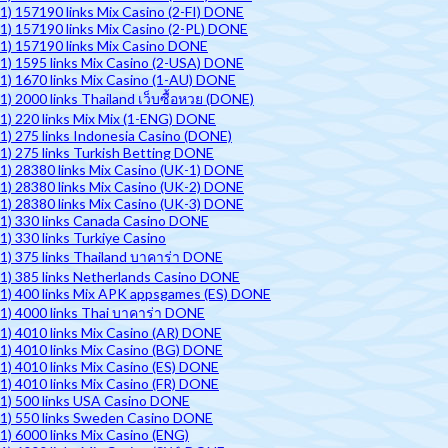
1) 157190 links Mix Casino (2-FI) DONE
1) 157190 links Mix Casino (2-PL) DONE
1) 157190 links Mix Casino DONE
1) 1595 links Mix Casino (2-USA) DONE
1) 1670 links Mix Casino (1-AU) DONE
1) 2000 links Thailand เว็บซื้อหวย (DONE)
1) 220 links Mix Mix (1-ENG) DONE
1) 275 links Indonesia Casino (DONE)
1) 275 links Turkish Betting DONE
1) 28380 links Mix Casino (UK-1) DONE
1) 28380 links Mix Casino (UK-2) DONE
1) 28380 links Mix Casino (UK-3) DONE
1) 330 links Canada Casino DONE
1) 330 links Turkiye Casino
1) 375 links Thailand บาคาร่า DONE
1) 385 links Netherlands Casino DONE
1) 400 links Mix APK appsgames (ES) DONE
1) 4000 links Thai บาคาร่า DONE
1) 4010 links Mix Casino (AR) DONE
1) 4010 links Mix Casino (BG) DONE
1) 4010 links Mix Casino (ES) DONE
1) 4010 links Mix Casino (FR) DONE
1) 500 links USA Casino DONE
1) 550 links Sweden Casino DONE
1) 6000 links Mix Casino (ENG)