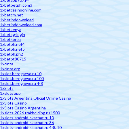
1xbetapp70714
1xbetbetph.com3
1xbetcasinoonline.com
1xbetcm.net
1xbetinddownload
1xbetinddownload.com
1xbetkenya
1xbetkg-login
1xbetkorea
1xbetph.net4
1xbetph.net5
1xbetph.ph2
1xbetpt80715
1xcinta
1xcinta.org
1xslot.beregaevo.ru 10
1xslot.beregaevo.ru 100
1xslot.beregaevo.ru 4-8
1xSlots
1xslots app
1xSlots Argentina Oficial Online Casino
1xSlots Casino
1xSlots Casino Argentina
1xslots-2026.trakholding.ru 1500
1xslots-android-skachat.ru 10
1xslots-android-skachat.ru 36
1xslots-android-skachat.ru 4-8, 10