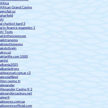
Africa
African Grand Casino
agrofair.uz
aharfield
AI
ai chatbot bard 3
ai in finance examples 1
AI Tools
aiclothesremover
akktranemo
akoautismexpo
akslotlogin
akss.uz
aktarlife.com 1000
aktivi
albania2025
albaniadrops
aldeauruel.com.ar c3
alessiafilippi
Alev casino tr
alexander
Alexander Casino fr 2
alexandercasinos.net
algerfr
aliexpres.com.ua
aliexpressofficial.com