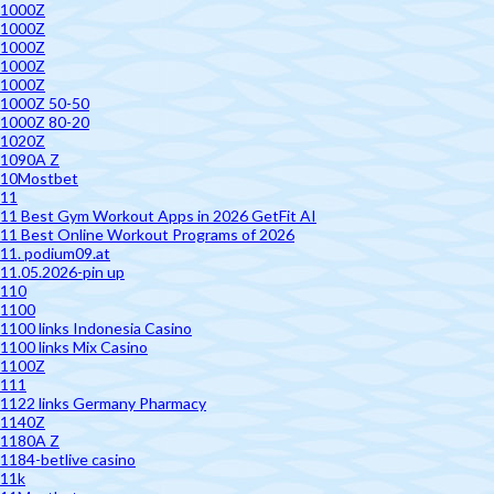
1000Z
1000Z
1000Z
1000Z
1000Z
1000Z 50-50
1000Z 80-20
1020Z
1090A Z
10Mostbet
11
11 Best Gym Workout Apps in 2026 GetFit AI
11 Best Online Workout Programs of 2026
11. podium09.at
11.05.2026-pin up
110
1100
1100 links Indonesia Casino
1100 links Mix Casino
1100Z
111
1122 links Germany Pharmacy
1140Z
1180A Z
1184-betlive casino
11k