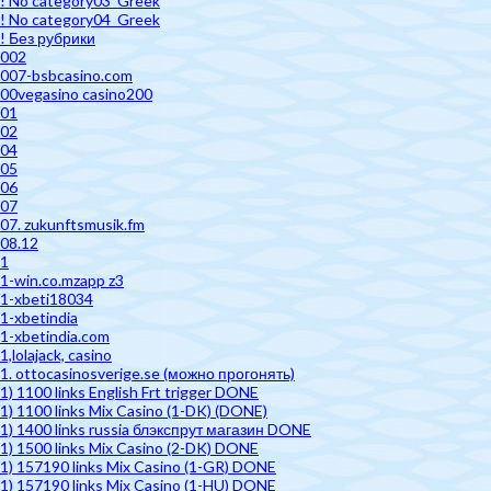
! No category03_Greek
! No category04_Greek
! Без рубрики
002
007-bsbcasino.com
00vegasino casino200
01
02
04
05
06
07
07. zukunftsmusik.fm
08.12
1
1-win.co.mzapp z3
1-xbeti18034
1-xbetindia
1-xbetindia.com
1,lolajack, casino
1. ottocasinosverige.se (можно прогонять)
1) 1100 links English Frt trigger DONE
1) 1100 links Mix Casino (1-DK) (DONE)
1) 1400 links russia блэкспрут магазин DONE
1) 1500 links Mix Casino (2-DK) DONE
1) 157190 links Mix Casino (1-GR) DONE
1) 157190 links Mix Casino (1-HU) DONE