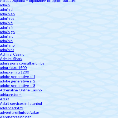
Adidas Україна – офіційний інтернет магазин
admin
admin d
admin en
admin es
admin fi
admin fr
admin gb
admin it
admin n
admin no
admin nz
Admiral Casino
Admiral Shark
admissions consultant mba
admtoki.ru 1500
admzgem.ru 1200
adobe generative ai 1
adobe generative ai 2
adobe generative ai 8
Adrenaline Online Casino
adriaanstorm
Adult
Adult services in Istanbul
advancedhtml
adventurefilmfestival.gr
Aerobetcasino.net