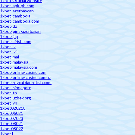
1xBet Official website
1xbet-apk-ph.com
1xbet-azerbaycan
1xbet-cambodia
1xbet-cambodia.com
1xbet-dz
1xbet-giris-azerbaijan
1xbet-jap
1xbet-kirish.com
1xbet-lk
1xbet-lk1
1xbet-mal
1xbet-malaysia
1xbet-malaysia.com
1xbet-online-casino.com
1xbet-online-casino.comuz
1xbet-royxatdan-otish.com
1xbet-singapore
1xbet-tn
1xbet-uzbek.org
1xbet-vn
1xbet020218
1xbet06021
1xbet07023
1xbet08021
1xbet08022
1xbet1