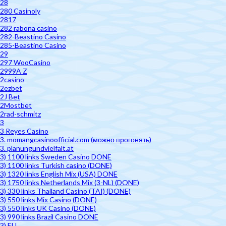
28
280 Casinoly
2817
282 rabona casino
282-Beastino Casino
285-Beastino Casino
29
297 WooCasino
2999A Z
2casino
2ezbet
2J Bet
2Mostbet
2rad-schmitz
3
3 Reyes Casino
3. momangcasinoofficial.com (можно прогонять)
3. planungundvielfalt.at
3) 1100 links Sweden Casino DONE
3) 1100 links Turkish casino (DONE)
3) 1320 links English Mix (USA) DONE
3) 1750 links Netherlands Mix (3-NL) (DONE)
3) 330 links Thailand Casino (TAI) (DONE)
3) 550 links Mix Casino (DONE)
3) 550 links UK Casino (DONE)
3) 990 links Brazil Casino DONE
3) EU