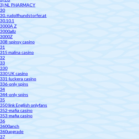
3) NL PHARMACY
30
30. rudolfhundstorfer.at
30.10.1
3000A Z
3000allz
3000Z
308-spinsy casino
31
315 malina casino
32
33
330
330 UK casino
331-luckera casino
336-only spins
34
344-only spins
35
350 link English onlyfans
352-mafia casino
353-mafia casino
36
3600anch
360upgrade
37