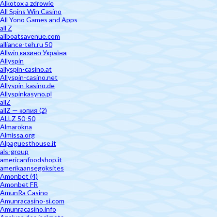
Alkotox a zdrowie
All Spins Win Casino
All Yono Games and Apps
all Z
allboatsavenue.com
alliance-teh.ru 50
Allwin казино Україна
Allyspin
allyspin-casino.at
Allyspin-casino.net
Allyspin-kasino.de
Allyspinkasyno.pl
allZ
allZ — копия (2)
ALLZ 50-50
Almarokna
Almissa.org
Alpaguesthouse.it
als-group
americanfoodshop.it
amerikaansegoksites
Amonbet (4)
Amonbet FR
AmunRa Casino
Amunracasino-si.com
Amunracasino.info