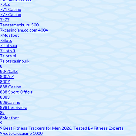
750Z
771 Casino
777 Casino
7c77
7enazametku.ru 500
7kcasinojam.co.com 4004
7Mostbet
7Slots
7slots.ca
7slots.it
7slots.nl
7slotscasino.uk
8
80-20allZ
800A Z
800Z
888 Casino
888 Sport Official
8883
888Casino
898 bet riviera
8k
8Mostbet
9
9 Best Fitness Trackers for Men 2026, Tested By Fitness Experts
9-sotok.rucasino 1000