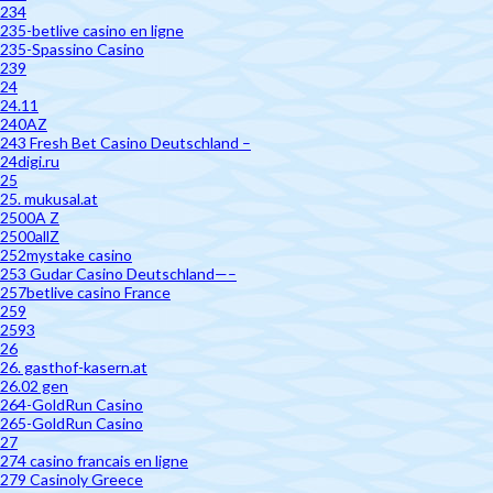
234
235-betlive casino en ligne
235-Spassino Casino
239
24
24.11
240AZ
243 Fresh Bet Casino Deutschland –
24digi.ru
25
25. mukusal.at
2500A Z
2500allZ
252mystake casino
253 Gudar Casino Deutschland—–
257betlive casino France
259
2593
26
26. gasthof-kasern.at
26.02 gen
264-GoldRun Casino
265-GoldRun Casino
27
274 casino francais en ligne
279 Casinoly Greece