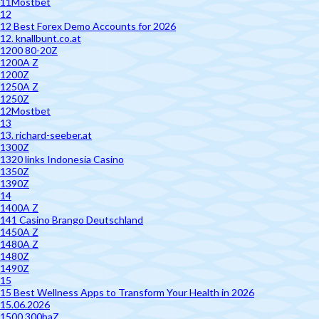
11Mostbet
12
12 Best Forex Demo Accounts for 2026
12. knallbunt.co.at
1200 80-20Z
1200A Z
1200Z
1250A Z
1250Z
12Mostbet
13
13. richard-seeber.at
1300Z
1320 links Indonesia Casino
1350Z
1390Z
14
1400A Z
141 Casino Brango Deutschland
1450A Z
1480A Z
1480Z
1490Z
15
15 Best Wellness Apps to Transform Your Health in 2026
15.06.2026
1500 300baZ