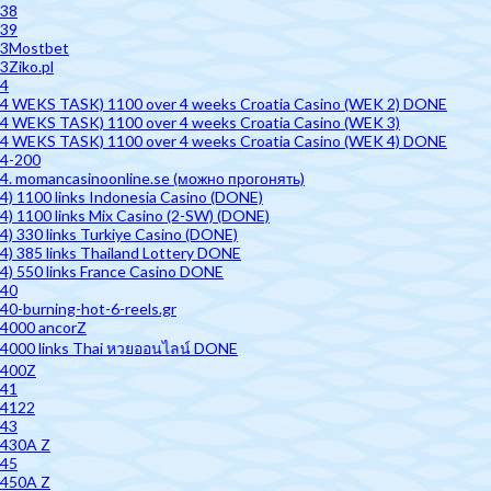
38
39
3Mostbet
3Ziko.pl
4
4 WEKS TASK) 1100 over 4 weeks Croatia Casino (WEK 2) DONE
4 WEKS TASK) 1100 over 4 weeks Croatia Casino (WEK 3)
4 WEKS TASK) 1100 over 4 weeks Croatia Casino (WEK 4) DONE
4-200
4. momancasinoonline.se (можно прогонять)
4) 1100 links Indonesia Casino (DONE)
4) 1100 links Mix Casino (2-SW) (DONE)
4) 330 links Turkiye Casino (DONE)
4) 385 links Thailand Lottery DONE
4) 550 links France Casino DONE
40
40-burning-hot-6-reels.gr
4000 ancorZ
4000 links Thai หวยออนไลน์ DONE
400Z
41
4122
43
430A Z
45
450A Z