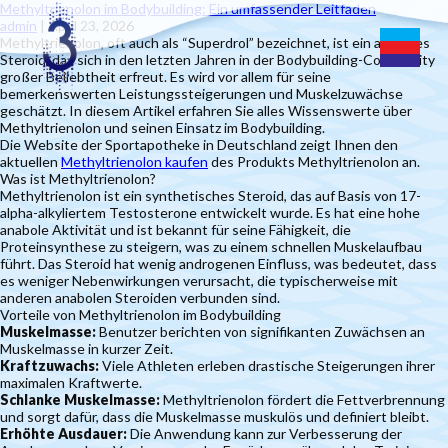
Methyltrienolon im Bodybuilding: Ein umfassender Leitfaden
admin
|
April 23, 2026
Methyltrienolon, oft auch als “Superdrol” bezeichnet, ist ein anaboles
Steroid, das sich in den letzten Jahren in der Bodybuilding-Community
großer Beliebtheit erfreut. Es wird vor allem für seine
bemerkenswerten Leistungssteigerungen und Muskelzuwächse
geschätzt. In diesem Artikel erfahren Sie alles Wissenswerte über
Methyltrienolon und seinen Einsatz im Bodybuilding.
Die Website der Sportapotheke in Deutschland zeigt Ihnen den
aktuellen
Methyltrienolon kaufen
des Produkts Methyltrienolon an.
Was ist Methyltrienolon?
Methyltrienolon ist ein synthetisches Steroid, das auf Basis von 17-
alpha-alkyliertem Testosterone entwickelt wurde. Es hat eine hohe
anabole Aktivität und ist bekannt für seine Fähigkeit, die
Proteinsynthese zu steigern, was zu einem schnellen Muskelaufbau
führt. Das Steroid hat wenig androgenen Einfluss, was bedeutet, dass
es weniger Nebenwirkungen verursacht, die typischerweise mit
anderen anabolen Steroiden verbunden sind.
Vorteile von Methyltrienolon im Bodybuilding
Muskelmasse:
Benutzer berichten von signifikanten Zuwächsen an
Muskelmasse in kurzer Zeit.
Kraftzuwachs:
Viele Athleten erleben drastische Steigerungen ihrer
maximalen Kraftwerte.
Schlanke Muskelmasse:
Methyltrienolon fördert die Fettverbrennung
und sorgt dafür, dass die Muskelmasse muskulös und definiert bleibt.
Erhöhte Ausdauer:
Die Anwendung kann zur Verbesserung der