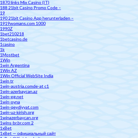
1870 links Mix Casino (IT)
188 21bit Casino Promo Code –
19
190 21bit Casino App herunterladen –
1919womans.com 1000
1990Z
1bet210218
1betcasino.de
1casino
1k
1Mostbet
1Win
1win Argentina
1Win AZ
1Win Official WebSite India
1win tr
1win-austria.comde-at c1
1win-azerbaycan.az
1win-eg.net
1win-oyna
1win-qeydiyyat.com
1win-uz-kirish.org
1winazerbaycan.org
1wins-br.br.com 2
1xBet
1xBet — официальный сайт