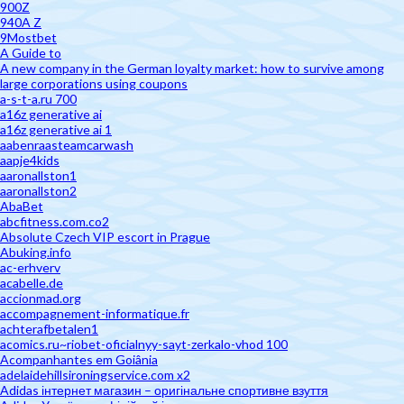
900Z
940A Z
9Mostbet
A Guide to
A new company in the German loyalty market: how to survive among
large corporations using coupons
a-s-t-a.ru 700
a16z generative ai
a16z generative ai 1
aabenraasteamcarwash
aapje4kids
aaronallston1
aaronallston2
AbaBet
abcfitness.com.co2
Absolute Czech VIP escort in Prague
Abuking.info
ac-erhverv
acabelle.de
accionmad.org
accompagnement-informatique.fr
achterafbetalen1
acomics.ru~riobet-oficialnyy-sayt-zerkalo-vhod 100
Acompanhantes em Goiânia
adelaidehillsironingservice.com x2
Adidas інтернет магазин – оригінальне спортивне взуття